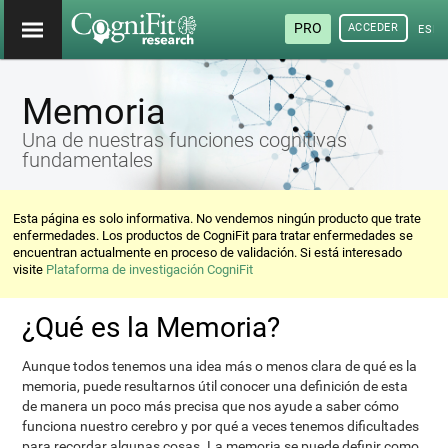
PRO
ACCEDER
ESP
Memoria
Una de nuestras funciones cognitivas
fundamentales
Esta página es solo informativa. No vendemos ningún producto que trate
enfermedades. Los productos de CogniFit para tratar enfermedades se
encuentran actualmente en proceso de validación. Si está interesado
visite
Plataforma de investigación CogniFit
¿Qué es la Memoria?
Aunque todos tenemos una idea más o menos clara de qué es la
memoria, puede resultarnos útil conocer una definición de esta
de manera un poco más precisa que nos ayude a saber cómo
funciona nuestro cerebro y por qué a veces tenemos dificultades
para recordar algunas cosas. La memoria se puede definir como