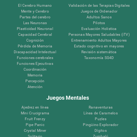
El Cerebro Humano
Validación de las Terapias Digitales
Mente y Cerebro
Juegos de Ordenador
Partes del cerebro
Adultos Sanos
Las Neuronas
Pilotos
Plasticidad Neuronal
Evaluación Holistica
Capacidad Cerebral
Personas Mayores Saludables (iTV)
Cognición
Entrenamiento Adultos Mayores
Pérdida de Memoria
Estado cognitivo en mayores
Discapacidad Intelectual
Revisión sistemática
Funciones cerebrales
Taxonomía SG4D
Funciones Ejecutivas
Coordinación
Memoria
Percepción
Atención
Juegos Mentales
Ajedrez en línea
Ranaventuras
Mini Crucigrama
Línea de Caramelos
Fruit Frenzy
Puzles
Pipe Panic
Pingüino Explorador
Crystal Miner
Dígitos
Solitario
Zumbalú