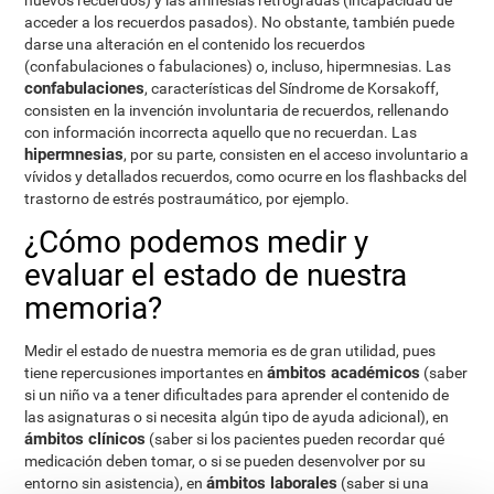
nuevos recuerdos) y las amnesias retrógradas (incapacidad de
acceder a los recuerdos pasados). No obstante, también puede
darse una alteración en el contenido los recuerdos
(confabulaciones o fabulaciones) o, incluso, hipermnesias. Las
confabulaciones
, características del Síndrome de Korsakoff,
consisten en la invención involuntaria de recuerdos, rellenando
con información incorrecta aquello que no recuerdan. Las
hipermnesias
, por su parte, consisten en el acceso involuntario a
vívidos y detallados recuerdos, como ocurre en los flashbacks del
trastorno de estrés postraumático, por ejemplo.
¿Cómo podemos medir y
evaluar el estado de nuestra
memoria?
Medir el estado de nuestra memoria es de gran utilidad, pues
ámbitos académicos
tiene repercusiones importantes en
(saber
si un niño va a tener dificultades para aprender el contenido de
las asignaturas o si necesita algún tipo de ayuda adicional), en
ámbitos clínicos
(saber si los pacientes pueden recordar qué
medicación deben tomar, o si se pueden desenvolver por su
ámbitos laborales
entorno sin asistencia), en
(saber si una