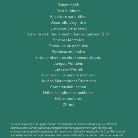
Babybright®
Distribuidores
Ejercicios para niños
Desarrollo Cognitivo
Ejercicios Cerebrales
Sistema de Entrenamiento Individualizado (ITS)
Pruebas Mentales
Estimulación cognitiva
Ejercicios mentales
Entrenamiento cerebral personalizado
Juegos Mentales
Ejercicio Mental
Juegos Online para la memoria
Juegos Matemáticos Divertidos
Comprensión lectora
Niños con altas capacidades
Retos mentales
CI Test
* Las evaluaciones de CogniFit están diseñadas para detectar alteraciones y deterioro
cognitivo con el fin de ofrecer a un médico información pertinente para diseñar una
intervención terapéutica apropiada. En un entorno clínico, los resultados de CogniFit (cuando
son interpretados por un profesional de la salud cualificado), se pueden utilizar como ayuda