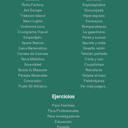
Robo Factory
Explotaglobos
Ant Escape
Encrucijada
Treasure Island
Hiper-espacio
Neon Lights
Frescazoo
Vuélveme Loco
Rompecabezas
Crucigrama Visual
La gasolinera
Emparéjalo
Pares y sumas
Space Rescue
Apunta y resta
Caos Matemático
Desafío ratón
Carrera de Canicas
Tensión perfecta
Tenis Melódico
Corta y cae
Scrambled
Cruzafichas
Busca tu Mascota
Nenúfares
Parejas Musicales
Golpea al topo
Cronocolor
Palabrájaros
Puzle 3D Artístico
Ver más juegos...
Ejercicios
Para Familias
Para Profesionales
Para investigadores
Educación
Patente