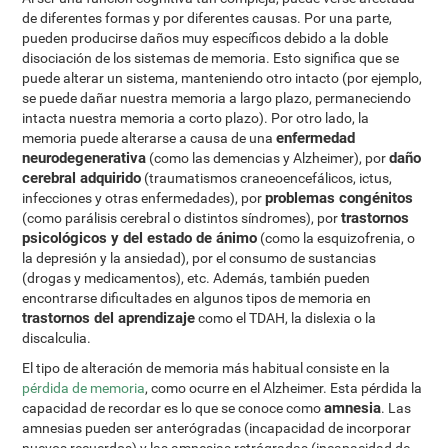
de diferentes formas y por diferentes causas. Por una parte,
pueden producirse daños muy específicos debido a la doble
disociación de los sistemas de memoria. Esto significa que se
puede alterar un sistema, manteniendo otro intacto (por ejemplo,
se puede dañar nuestra memoria a largo plazo, permaneciendo
intacta nuestra memoria a corto plazo). Por otro lado, la
enfermedad
memoria puede alterarse a causa de una
neurodegenerativa
daño
(como las demencias y Alzheimer), por
cerebral adquirido
(traumatismos craneoencefálicos, ictus,
problemas congénitos
infecciones y otras enfermedades), por
trastornos
(como parálisis cerebral o distintos síndromes), por
psicológicos y del estado de ánimo
(como la esquizofrenia, o
la depresión y la ansiedad), por el consumo de sustancias
(drogas y medicamentos), etc. Además, también pueden
encontrarse dificultades en algunos tipos de memoria en
trastornos del aprendizaje
como el TDAH, la dislexia o la
discalculia.
El tipo de alteración de memoria más habitual consiste en la
pérdida de memoria
, como ocurre en el Alzheimer. Esta pérdida la
amnesia
capacidad de recordar es lo que se conoce como
. Las
amnesias pueden ser anterógradas (incapacidad de incorporar