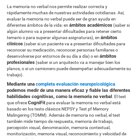
La memoria no verbal nos permite realizar correcta y
rápidamente muchas de nuestras actividades cotidianas. Así,
evaluar la memoria no verbal puede ser de gran ayuda en
ámbitos académicos
diferentes ámbitos de la vida: en
(saber si
algún alumno va a presentar dificultades para retener cierto
ámbitos
temario o para superar algunas asignaturas), en
clínicos
(saber si un paciente va a presentar dificultades para
reconocer su medicación, reconocer personas familiares o
ámbitos
desenvolverse por entornos de su día a día) o en
profesionales
(saber si un arquitecto va a manejar bien los
planos, o si un camionero puede desempeñar adecuadamente su
trabajo).
Mediante una
completa evaluación neuropsicológica
podemos medir de una manera eficaz y fiable las diferentes
habilidades cognitivas, como la memoria no verbal
. El test
CogniFit
que ofrece
para evaluar la memoria no verbal está
basado en los tests clásicos NEPSY y Test pf Memory
Malingering (TOMM). Además de memoria no verbal, el test
también mide tiempo de respuesta, memoria de trabajo,
percepción visual, denominación, memoria contextual,
monitorización, memoria visual, reconocimiento y velocidad de