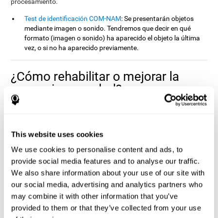
procesamiento.
Test de identificación COM-NAM
: Se presentarán objetos
mediante imagen o sonido. Tendremos que decir en qué
formato (imagen o sonido) ha aparecido el objeto la última
vez, o si no ha aparecido previamente.
¿Cómo rehabilitar o mejorar la
memoria no verbal?
Todas las habilidades cognitivas, incluido la memoria no verbal,
CogniFit
pueden ser entrenadas para mejorar su rendimiento. En
ofrecemos la posibilidad de hacerlo de manera profesional.
This website uses cookies
La
plasticidad cerebral
es la base de la rehabilitación de la
We use cookies to personalise content and ads, to
memoria no verbal y de las demás capacidades cognitivas
.
provide social media features and to analyse our traffic.
CogniFit
dispone de una batería de ejercicios diseñados para
We also share information about your use of our site with
rehabilitar los déficits en la memoria no verbal y otras funciones
cognitivas. El cerebro y sus conexiones neuronales se fortalecen
our social media, advertising and analytics partners who
con el uso de las funciones que dependen de éstos. De modo que,
may combine it with other information that you’ve
si ejercitamos frecuentemente la memoria no verbal, las
provided to them or that they’ve collected from your use
conexiones cerebrales de las estructuras implicadas en esta