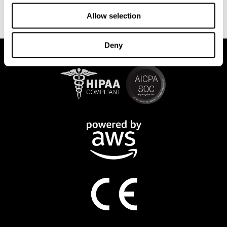
CogniFit
realizarse mediante ordenador. Al finalizar cada sesión,
mostrará un detallado gráfico con el avance
Allow selection
del estado
cognitivo.
Deny