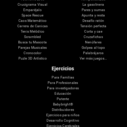
Crucigrama Visual
La gasolinera
Emparéjalo
Pares y sumas
Space Rescue
Apunta y resta
Caos Matemático
Desafío ratón
Carrera de Canicas
Tensión perfecta
Tenis Melódico
Corta y cae
Scrambled
Cruzafichas
Busca tu Mascota
Nenúfares
Parejas Musicales
Golpea al topo
Cronocolor
Palabrájaros
Puzle 3D Artístico
Ver más juegos...
Ejercicios
Para Familias
Para Profesionales
Para investigadores
Educación
Patente
Babybright®
Distribuidores
Ejercicios para niños
Desarrollo Cognitivo
Ejercicios Cerebrales