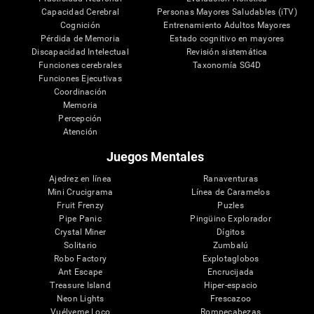
Capacidad Cerebral
Personas Mayores Saludables (iTV)
Cognición
Entrenamiento Adultos Mayores
Pérdida de Memoria
Estado cognitivo en mayores
Discapacidad Intelectual
Revisión sistemática
Funciones cerebrales
Taxonomía SG4D
Funciones Ejecutivas
Coordinación
Memoria
Percepción
Atención
Juegos Mentales
Ajedrez en línea
Ranaventuras
Mini Crucigrama
Línea de Caramelos
Fruit Frenzy
Puzles
Pipe Panic
Pingüino Explorador
Crystal Miner
Dígitos
Solitario
Zumbalú
Robo Factory
Explotaglobos
Ant Escape
Encrucijada
Treasure Island
Hiper-espacio
Neon Lights
Frescazoo
Vuélveme Loco
Rompecabezas