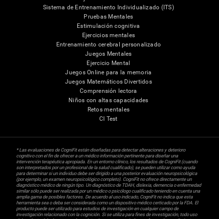
Sistema de Entrenamiento Individualizado (ITS)
Pruebas Mentales
Estimulación cognitiva
Ejercicios mentales
Entrenamiento cerebral personalizado
Juegos Mentales
Ejercicio Mental
Juegos Online para la memoria
Juegos Matemáticos Divertidos
Comprensión lectora
Niños con altas capacidades
Retos mentales
CI Test
* Las evaluaciones de CogniFit están diseñadas para detectar alteraciones y deterioro
cognitivo con el fin de ofrecer a un médico información pertinente para diseñar una
intervención terapéutica apropiada. En un entorno clínico, los resultados de CogniFit (cuando
son interpretados por un profesional de la salud cualificado), se pueden utilizar como ayuda
para determinar si un individuo debe ser dirigido a una posterior evaluación neuropsicológica
(por ejemplo, un examen neuropsicológico completo). CogniFit no ofrece directamente un
diagnóstico médico de ningún tipo. Un diagnóstico de TDAH, dislexia, demencia o enfermedad
similar sólo puede ser realizada por un médico o psicólogo cualificado teniendo en cuenta una
amplia gama de posibles factores. De acuerdo al uso indicado, CogniFit no indica que esta
herramienta sea o deba ser considerada como un dispositivo médico certicado por la FDA. El
producto puede ser utilizado para estudios de investigación en cualquier campo de
investigación relacionado con la cognición. Si se utiliza para fines de investigación, todo uso