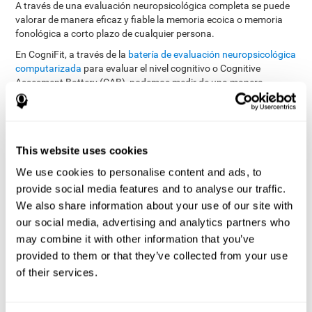
A través de una evaluación neuropsicológica completa se puede
valorar de manera eficaz y fiable la memoria ecoica o memoria
fonológica a corto plazo de cualquier persona.
En CogniFit, a través de la
batería de evaluación neuropsicológica
computarizada
para evaluar el nivel cognitivo o Cognitive
Assesment Battery (CAB), podemos medir de una manera
precisa el nivel cognitivo general, y concretamente, disponemos
evaluar la memoria
de una serie de pruebas cognitivas para
ecoica
.
La batería de tareas utilizadas para evaluar la memoria
This website uses cookies
fonológica a corto plazo (o memoria ecoica) se ha inspirado en
We use cookies to personalise content and ads, to
Rey Auditory Verbal
una de las pruebas clásicas llamada
Learning Test (RAVLT) of Rey (1964)
tareas que miden
. Las
provide social media features and to analyse our traffic.
la memoria fonológica a corto plazo
tratan de ajustar la
We also share information about your use of our site with
capacidad de la persona para interpretar los estímulos auditivos
our social media, advertising and analytics partners who
procedentes del medio. En esta tarea interviene el proceso de
may combine it with other information that you’ve
extracción del significado de dicha información y seguidamente
provided to them or that they’ve collected from your use
la capacidad para comprender el mensaje para finalmente
realizar la acción memorística correspondiente.
of their services.
El test secuencial WOM-ASM
es muy completo, ya que además de
evaluar la memoria fonológica a corto plazo también realiza una