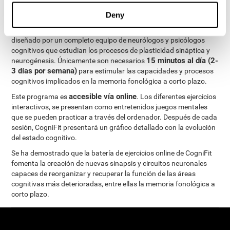
ejercicios cognitivos personalizados
completo régimen de
para mejorar la memoria fonológica a corto plazo
.
Deny
El Programa de Evaluacion Neuropsicológica de CogniFit ha sido
diseñado por un completo equipo de neurólogos y psicólogos
cognitivos que estudian los procesos de plasticidad sináptica y
15 minutos al día (2-
neurogénesis. Únicamente son necesarios
3 días por semana)
para estimular las capacidades y procesos
cognitivos implicados en la memoria fonológica a corto plazo.
accesible vía online
Este programa es
. Los diferentes ejercicios
interactivos, se presentan como entretenidos juegos mentales
que se pueden practicar a través del ordenador. Después de cada
sesión, CogniFit presentará un gráfico detallado con la evolución
del estado cognitivo.
Se ha demostrado que la batería de ejercicios online de CogniFit
fomenta la creación de nuevas sinapsis y circuitos neuronales
capaces de reorganizar y recuperar la función de las áreas
cognitivas más deterioradas, entre ellas la memoria fonológica a
corto plazo.