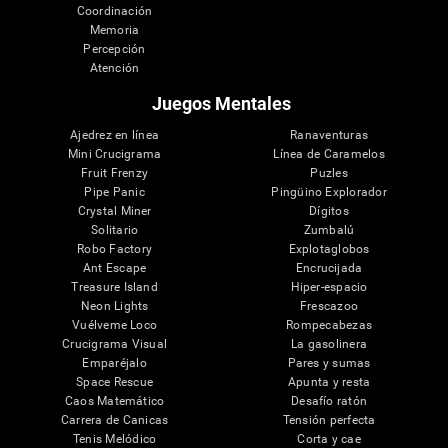
Coordinación
Memoria
Percepción
Atención
Juegos Mentales
Ajedrez en línea
Ranaventuras
Mini Crucigrama
Línea de Caramelos
Fruit Frenzy
Puzles
Pipe Panic
Pingüino Explorador
Crystal Miner
Dígitos
Solitario
Zumbalú
Robo Factory
Explotaglobos
Ant Escape
Encrucijada
Treasure Island
Hiper-espacio
Neon Lights
Frescazoo
Vuélveme Loco
Rompecabezas
Crucigrama Visual
La gasolinera
Emparéjalo
Pares y sumas
Space Rescue
Apunta y resta
Caos Matemático
Desafío ratón
Carrera de Canicas
Tensión perfecta
Tenis Melódico
Corta y cae