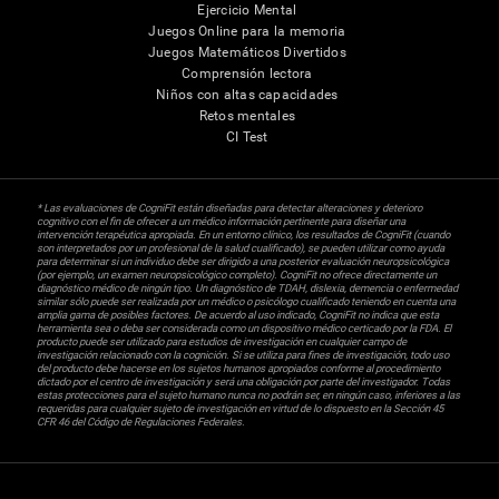
Ejercicio Mental
Juegos Online para la memoria
Juegos Matemáticos Divertidos
Comprensión lectora
Niños con altas capacidades
Retos mentales
CI Test
* Las evaluaciones de CogniFit están diseñadas para detectar alteraciones y deterioro
cognitivo con el fin de ofrecer a un médico información pertinente para diseñar una
intervención terapéutica apropiada. En un entorno clínico, los resultados de CogniFit (cuando
son interpretados por un profesional de la salud cualificado), se pueden utilizar como ayuda
para determinar si un individuo debe ser dirigido a una posterior evaluación neuropsicológica
(por ejemplo, un examen neuropsicológico completo). CogniFit no ofrece directamente un
diagnóstico médico de ningún tipo. Un diagnóstico de TDAH, dislexia, demencia o enfermedad
similar sólo puede ser realizada por un médico o psicólogo cualificado teniendo en cuenta una
amplia gama de posibles factores. De acuerdo al uso indicado, CogniFit no indica que esta
herramienta sea o deba ser considerada como un dispositivo médico certicado por la FDA. El
producto puede ser utilizado para estudios de investigación en cualquier campo de
investigación relacionado con la cognición. Si se utiliza para fines de investigación, todo uso
del producto debe hacerse en los sujetos humanos apropiados conforme al procedimiento
dictado por el centro de investigación y será una obligación por parte del investigador. Todas
estas protecciones para el sujeto humano nunca no podrán ser, en ningún caso, inferiores a las
requeridas para cualquier sujeto de investigación en virtud de lo dispuesto en la Sección 45
CFR 46 del Código de Regulaciones Federales.