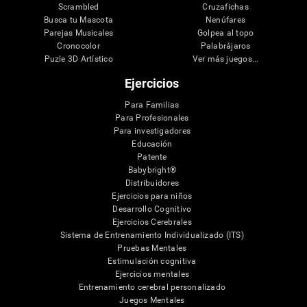
Scrambled
Cruzafichas
Busca tu Mascota
Nenúfares
Parejas Musicales
Golpea al topo
Cronocolor
Palabrájaros
Puzle 3D Artístico
Ver más juegos...
Ejercicios
Para Familias
Para Profesionales
Para investigadores
Educación
Patente
Babybright®
Distribuidores
Ejercicios para niños
Desarrollo Cognitivo
Ejercicios Cerebrales
Sistema de Entrenamiento Individualizado (ITS)
Pruebas Mentales
Estimulación cognitiva
Ejercicios mentales
Entrenamiento cerebral personalizado
Juegos Mentales