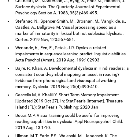
Coltheart, M., MAsterson, J., Byng, S., Prior, M., Riddoch, J.
Surface dyslexia. The Quarterly Journal of Experimental
Psychology Section A. 1983, 35(3):469-495.
Stefanac, N., Spencer-Smith, M., Brosnan, M., Vangkilde, s.,
Castles, A., Bellgrove, M. Visual processing speed as a
marker of immaturity in lexical but not sublexical dyslexia.
Cortex. 2019 Nov, 120:567-581.
Wenande, b., Een, E., Petok, J.R. Dyslexia-related
impairments in sequence learning predict linguistic abilities.
Acta Psychol (Amst). 2019 Aug, 199:102903.
Bajre, P., Khan, A. Developmental dyslexia in Hindi readers: Is
consistent sound-symbol mapping an asset in reading?
Evidence from phonological and visuospatial working
memory. Dyslexia. 2019 Nov, 25(4):390-410.
Cascella M, Al Khalili Y. Short Term Memory Impairment.
[Updated 2019 Oct 27]. In: StatPearls [Internet]. Treasure
Island (FL): StatPearls Publishing; 2020 Jan-.
Bucci, M.P. Visual training could be useful for improving
reading capabilities in dyslexia. Appl Neuropsychol. Child.
2019 Aug, 13:1-10.
Ullman, M.T. Earle, F.S., Walenski, M., Janacsek, K. The