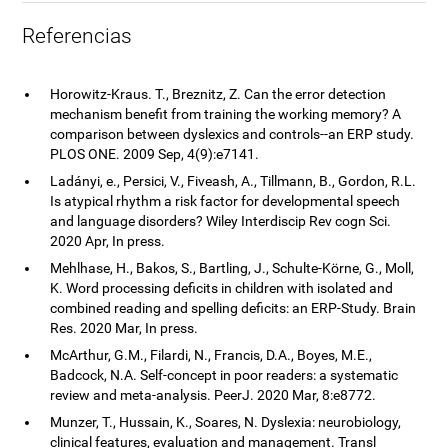
Referencias
Horowitz-Kraus. T., Breznitz, Z. Can the error detection
mechanism benefit from training the working memory? A
comparison between dyslexics and controls--an ERP study.
PLOS ONE. 2009 Sep, 4(9):e7141.
Ladányi, e., Persici, V., Fiveash, A., Tillmann, B., Gordon, R.L.
Is atypical rhythm a risk factor for developmental speech
and language disorders? Wiley Interdiscip Rev cogn Sci.
2020 Apr, In press.
Mehlhase, H., Bakos, S., Bartling, J., Schulte-Körne, G., Moll,
K. Word processing deficits in children with isolated and
combined reading and spelling deficits: an ERP-Study. Brain
Res. 2020 Mar, In press.
McArthur, G.M., Filardi, N., Francis, D.A., Boyes, M.E.,
Badcock, N.A. Self-concept in poor readers: a systematic
review and meta-analysis. PeerJ. 2020 Mar, 8:e8772.
Munzer, T., Hussain, K., Soares, N. Dyslexia: neurobiology,
clinical features, evaluation and management. Transl