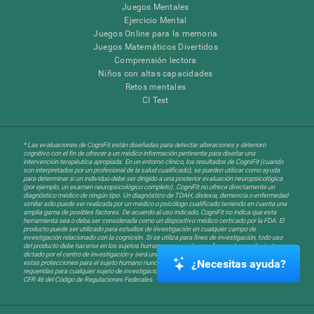
Juegos Mentales
Ejercicio Mental
Juegos Online para la memoria
Juegos Matemáticos Divertidos
Comprensión lectora
Niños con altas capacidades
Retos mentales
CI Test
* Las evaluaciones de CogniFit están diseñadas para detectar alteraciones y deterioro
cognitivo con el fin de ofrecer a un médico información pertinente para diseñar una
intervención terapéutica apropiada. En un entorno clínico, los resultados de CogniFit (cuando
son interpretados por un profesional de la salud cualificado), se pueden utilizar como ayuda
para determinar si un individuo debe ser dirigido a una posterior evaluación neuropsicológica
(por ejemplo, un examen neuropsicológico completo). CogniFit no ofrece directamente un
diagnóstico médico de ningún tipo. Un diagnóstico de TDAH, dislexia, demencia o enfermedad
similar sólo puede ser realizada por un médico o psicólogo cualificado teniendo en cuenta una
amplia gama de posibles factores. De acuerdo al uso indicado, CogniFit no indica que esta
herramienta sea o deba ser considerada como un dispositivo médico certicado por la FDA. El
producto puede ser utilizado para estudios de investigación en cualquier campo de
investigación relacionado con la cognición. Si se utiliza para fines de investigación, todo uso
del producto debe hacerse en los sujetos humanos apropiados conforme al procedimiento
dictado por el centro de investigación y será una obligación por parte del investigador. Todas
¿Necesitas ayuda?
estas protecciones para el sujeto humano nunca no podrán ser, en ningún caso, inferiores a las
requeridas para cualquier sujeto de investigación en virtud de lo dispuesto en la Sección 45
CFR 46 del Código de Regulaciones Federales.