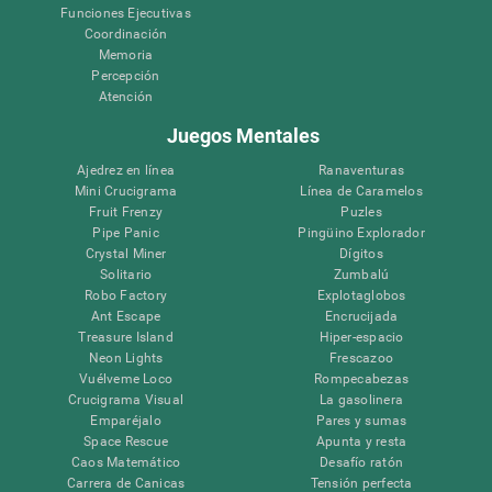
Funciones Ejecutivas
Coordinación
Memoria
Percepción
Atención
Juegos Mentales
Ajedrez en línea
Ranaventuras
Mini Crucigrama
Línea de Caramelos
Fruit Frenzy
Puzles
Pipe Panic
Pingüino Explorador
Crystal Miner
Dígitos
Solitario
Zumbalú
Robo Factory
Explotaglobos
Ant Escape
Encrucijada
Treasure Island
Hiper-espacio
Neon Lights
Frescazoo
Vuélveme Loco
Rompecabezas
Crucigrama Visual
La gasolinera
Emparéjalo
Pares y sumas
Space Rescue
Apunta y resta
Caos Matemático
Desafío ratón
Carrera de Canicas
Tensión perfecta