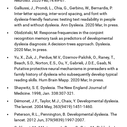
Neurosci. 2020 Feb,14:49-67.
Galliussi, J., Prondi, L., Chia, G., Gerbino, W., Bernardis, P.
Inter-letter spacing, inter-word spacing, and font with
dyslexia-friendly features: testing text readability in people
with and without dyslexia. Ann Dyslexia. 2020 Mar, In press.
Obidziński, M. Response frequencies in the conjoint
recognition memory task as predictors of developmental
dyslexia diagnosis: A decision-trees approach. Dyslexia.
2020 Mar, In press.
Yu, X., Zuk, J., Perdue, M.V., Ozernov-Palchik, O., Raney, T.,
Beach, S.D., Norton, E.S., Ou, Y., Gabrieli, J.D.E., Gaab, N.
Putative protective neural mechanisms in prereaders with a
family history of dyslexia who subsequently develop typical
reading skills. Hum Brain Mapp. 2020 Mar, In press.
Shaywitz, S. E. Dyslexia. The New England Journal of
Medicine. 1998, Jan. 338:307-321.
Démonet, J.F., Taylor, M.J., Chaix, Y. Developmental dyslexia.
The lancet. 2004 May, 363(9419):1451-1460.
Peterson, R.L., Pennington, B. Developmental dyslexia. The
lancet. 2012 Jun, 379(9839):1997-2007.