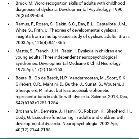
Bruck, M. Word-recognition skills of adults with childhood
diagnoses of dyslexia. Developmental Psychology. 1990.
26(3):439-454.
Ramus, F., Rosen, S., Dakin, S.C., Day, B.L., Castellote, J.M.,
White, S., Frith, U. Theories of developmental dyslexia:
insights from a multiple case study of dyslexic adults. Brain.
2003 Apr, 126(4):841-865.
Mattis, S., French, J. H., Rapin, I. Dyslexia in children and
young adults: Three independent neuropsychological
syndromes. Developmental Medicine & Child Neurology.
1975 Apr, 17(2):150-163.
Boets, B., Op de Beeck, H.P., Vandermosten, M., Scott, S.K.,
Gillebert, C.R., Mantini, D., Bulthé, J., Sunat, S., Wouters, J.,
Ghesquière, P. Intact but less accessible phonetic
representations in adults with dyslexia. Science. 2013, Dec,
342(6163):1251-1254.
Brosnan, M., Demetre, J., Hamill, S., Robson, K., Shepherd, H.,
Cody, G. Executive functioning in adults and children with
developmental dyslexia. Neuropsychologia. 2002 Apr,
40(12):2144-2155.