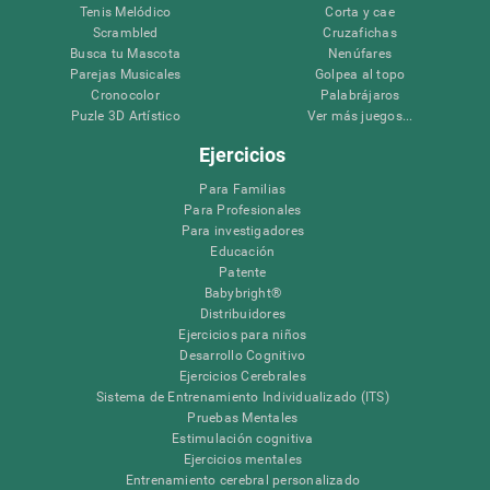
Tenis Melódico
Corta y cae
Scrambled
Cruzafichas
Busca tu Mascota
Nenúfares
Parejas Musicales
Golpea al topo
Cronocolor
Palabrájaros
Puzle 3D Artístico
Ver más juegos...
Ejercicios
Para Familias
Para Profesionales
Para investigadores
Educación
Patente
Babybright®
Distribuidores
Ejercicios para niños
Desarrollo Cognitivo
Ejercicios Cerebrales
Sistema de Entrenamiento Individualizado (ITS)
Pruebas Mentales
Estimulación cognitiva
Ejercicios mentales
Entrenamiento cerebral personalizado