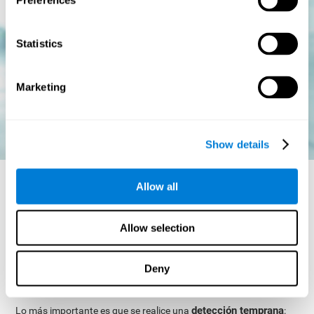
Preferences
Statistics
Marketing
Show details
Allow all
¿La dislexia se cura?
Allow selection
La dislexia es un trastorno crónico
; es decir, que nos
acompaña a lo largo de toda la vida. De todas formas, esto no
debe alamarnos, ya que la forma en la que se expresa la dislexia
Deny
será muy distinta conforme avance en el desarrollo evolutivo de
la persona.
detección temprana
Lo más importante es que se realice una
: