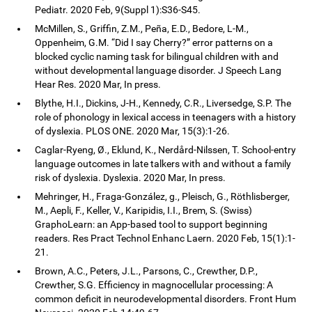
Pediatr. 2020 Feb, 9(Suppl 1):S36-S45.
McMillen, S., Griffin, Z.M., Peña, E.D., Bedore, L-M.,
Oppenheim, G.M. “Did I say Cherry?” error patterns on a
blocked cyclic naming task for bilingual children with and
without developmental language disorder. J Speech Lang
Hear Res. 2020 Mar, In press.
Blythe, H.I., Dickins, J-H., Kennedy, C.R., Liversedge, S.P. The
role of phonology in lexical access in teenagers with a history
of dyslexia. PLOS ONE. 2020 Mar, 15(3):1-26.
Caglar-Ryeng, Ø., Eklund, K., Nerdård-Nilssen, T. School-entry
language outcomes in late talkers with and without a family
risk of dyslexia. Dyslexia. 2020 Mar, In press.
Mehringer, H., Fraga-González, g., Pleisch, G., Röthlisberger,
M., Aepli, F., Keller, V., Karipidis, I.I., Brem, S. (Swiss)
GraphoLearn: an App-based tool to support beginning
readers. Res Pract Technol Enhanc Laern. 2020 Feb, 15(1):1-
21.
Brown, A.C., Peters, J.L., Parsons, C., Crewther, D.P.,
Crewther, S.G. Efficiency in magnocellular processing: A
common deficit in neurodevelopmental disorders. Front Hum