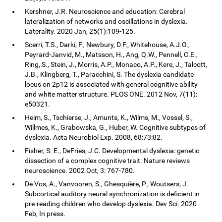
Kershner, J.R. Neuroscience and education: Cerebral
lateralization of networks and oscillations in dyslexia.
Laterality. 2020 Jan, 25(1):109-125.
Scerri, T.S., Darki, F., Newbury, D.F., Whitehouse, A.J.O.,
Peyrard-Janvid, M., Matsson, H., Ang, Q.W., Pennell, C.E.,
Ring, S., Stein, J., Morris, A.P., Monaco, A.P., Kere, J., Talcott,
J.B., Klingberg, T., Paracchini, S. The dyslexia candidate
locus on 2p12 is associated with general cognitive ability
and white matter structure. PLOS ONE. 2012 Nov, 7(11):
e50321.
Heim, S., Tschierse, J., Amunts, K., Wilms, M., Vossel, S.,
Willmes, K., Grabowska, G., Huber, W. Cognitive subtypes of
dyslexia. Acta Neurobiol Exp. 2008, 68:73:82.
Fisher, S. E., DeFries, J.C. Developmental dyslexia: genetic
dissection of a complex cognitive trait. Nature reviews
neuroscience. 2002 Oct, 3: 767-780.
De Vos, A., Vanvooren, S., Ghesquière, P., Woutsers, J.
Subcortical auditory neural synchronization is deficient in
pre-reading children who develop dyslexia. Dev Sci. 2020
Feb, In press.