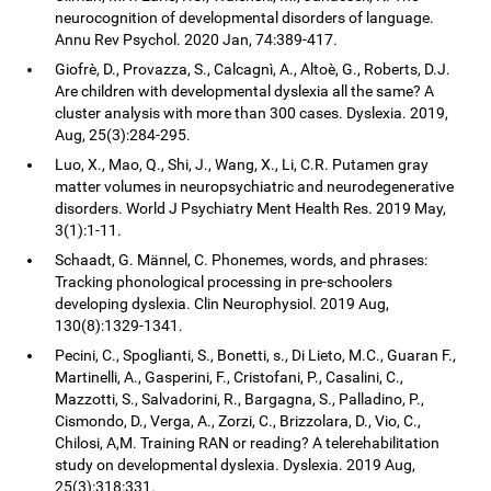
neurocognition of developmental disorders of language.
Annu Rev Psychol. 2020 Jan, 74:389-417.
Giofrè, D., Provazza, S., Calcagnì, A., Altoè, G., Roberts, D.J.
Are children with developmental dyslexia all the same? A
cluster analysis with more than 300 cases. Dyslexia. 2019,
Aug, 25(3):284-295.
Luo, X., Mao, Q., Shi, J., Wang, X., Li, C.R. Putamen gray
matter volumes in neuropsychiatric and neurodegenerative
disorders. World J Psychiatry Ment Health Res. 2019 May,
3(1):1-11.
Schaadt, G. Männel, C. Phonemes, words, and phrases:
Tracking phonological processing in pre-schoolers
developing dyslexia. Clin Neurophysiol. 2019 Aug,
130(8):1329-1341.
Pecini, C., Spoglianti, S., Bonetti, s., Di Lieto, M.C., Guaran F.,
Martinelli, A., Gasperini, F., Cristofani, P., Casalini, C.,
Mazzotti, S., Salvadorini, R., Bargagna, S., Palladino, P.,
Cismondo, D., Verga, A., Zorzi, C., Brizzolara, D., Vio, C.,
Chilosi, A,M. Training RAN or reading? A telerehabilitation
study on developmental dyslexia. Dyslexia. 2019 Aug,
25(3):318:331.