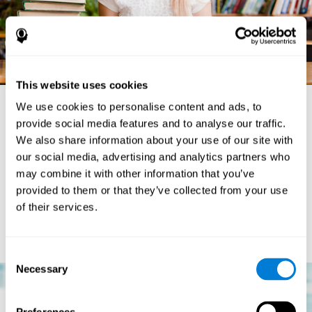
This website uses cookies
We use cookies to personalise content and ads, to
provide social media features and to analyse our traffic.
¿Cómo detectar la dislexia?
We also share information about your use of our site with
our social media, advertising and analytics partners who
Atendiendo al área cognitiva, los casos de dislexia tienden a
patrón de deterioro en habilidades como
presentar un mismo
may combine it with other information that you’ve
la memoria de trabajo, pero también se detecta debilidad en
provided to them or that they’ve collected from your use
la velocidad de reacción, velocidad de procesamiento y
of their services.
funciones ejecutivas.
Presentar bajos niveles en estas
habilidades cognitivas puede ser un indicador de que padecemos
dislexia.
Consent
Necessary
Selection