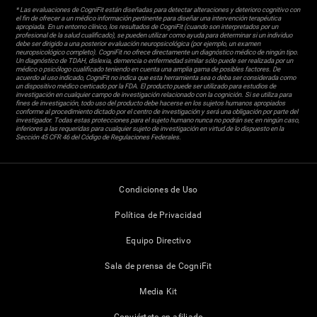
* Las evaluaciones de CogniFit están diseñadas para detectar alteraciones y deterioro cognitivo con
el fin de ofrecer a un médico información pertinente para diseñar una intervención terapéutica
apropiada. En un entorno clínico, los resultados de CogniFit (cuando son interpretados por un
profesional de la salud cualificado), se pueden utilizar como ayuda para determinar si un individuo
debe ser dirigido a una posterior evaluación neuropsicológica (por ejemplo, un examen
neuropsicológico completo). CogniFit no ofrece directamente un diagnóstico médico de ningún tipo.
Un diagnóstico de TDAH, dislexia, demencia o enfermedad similar sólo puede ser realizada por un
médico o psicólogo cualificado teniendo en cuenta una amplia gama de posibles factores. De
acuerdo al uso indicado, CogniFit no indica que esta herramienta sea o deba ser considerada como
un dispositivo médico certicado por la FDA. El producto puede ser utilizado para estudios de
investigación en cualquier campo de investigación relacionado con la cognición. Si se utiliza para
fines de investigación, todo uso del producto debe hacerse en los sujetos humanos apropiados
conforme al procedimiento dictado por el centro de investigación y será una obligación por parte del
investigador. Todas estas protecciones para el sujeto humano nunca no podrán ser, en ningún caso,
inferiores a las requeridas para cualquier sujeto de investigación en virtud de lo dispuesto en la
Sección 45 CFR 46 del Código de Regulaciones Federales.
Condiciones de Uso
Política de Privacidad
Equipo Directivo
Sala de prensa de CogniFit
Media Kit