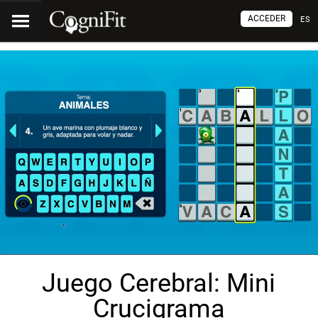
ACCEDER
ES
Juego Cerebral: Mini
Crucigrama