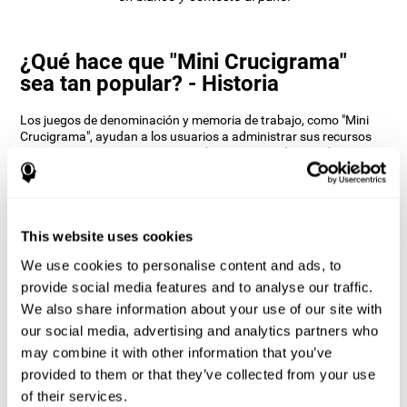
¿Qué hace que "Mini Crucigrama"
sea tan popular? - Historia
Los juegos de denominación y memoria de trabajo, como "Mini
Crucigrama", ayudan a los usuarios a administrar sus recursos
cognitivos para optimizar su rendimiento. Esto les ayuda a
plantearse metas cada vez más complejas que requerirán una
mayor destreza de las capacidades cognitivas implicadas,
ayudando a estimularlas.
¿Cómo mejora mis habilidades
This website uses cookies
cognitivas el juego mental “Mini
We use cookies to personalise content and ads, to
Crucigrama”?
provide social media features and to analyse our traffic.
We also share information about your use of our site with
Jugar a "Mini Crucigrama" estimula un patrón de activación
neuronal específico. Repetir y entrenar constantemente este
our social media, advertising and analytics partners who
patrón puede ayudar a optimizar las conexiones neuronales y
may combine it with other information that you’ve
ayudar a los circuitos neuronales a reorganizarse y recuperar
provided to them or that they’ve collected from your use
funciones cognitivas debilitadas o dañadas.
of their services.
"Mini Crucigrama" ayuda a ejercitar la denominación, la