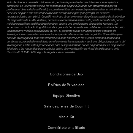
el fin de ofrecer a un médico información pertinente para diseñar una intervención terapéutica
apropiada. En un entorno clínico, los resultados de CogniFit (cuando son interpretados por un
profesional de la salud cualificado), se pueden utilizar como ayuda para determinar si un individuo
debe ser dirigido a una posterior evaluación neuropsicológica (por ejemplo, un examen
neuropsicológico completo). CogniFit no ofrece directamente un diagnóstico médico de ningún tipo.
Un diagnóstico de TDAH, dislexia, demencia o enfermedad similar sólo puede ser realizada por un
médico o psicólogo cualificado teniendo en cuenta una amplia gama de posibles factores. De
acuerdo al uso indicado, CogniFit no indica que esta herramienta sea o deba ser considerada como
un dispositivo médico certicado por la FDA. El producto puede ser utilizado para estudios de
investigación en cualquier campo de investigación relacionado con la cognición. Si se utiliza para
fines de investigación, todo uso del producto debe hacerse en los sujetos humanos apropiados
conforme al procedimiento dictado por el centro de investigación y será una obligación por parte del
investigador. Todas estas protecciones para el sujeto humano nunca no podrán ser, en ningún caso,
inferiores a las requeridas para cualquier sujeto de investigación en virtud de lo dispuesto en la
Sección 45 CFR 46 del Código de Regulaciones Federales.
Condiciones de Uso
Política de Privacidad
Equipo Directivo
Sala de prensa de CogniFit
Media Kit
Conviértete en afiliado