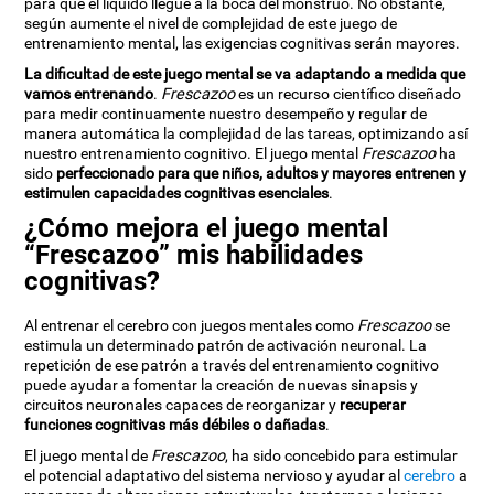
para que el líquido llegue a la boca del monstruo. No obstante,
según aumente el nivel de complejidad de este juego de
entrenamiento mental, las exigencias cognitivas serán mayores.
La dificultad de este juego mental se va adaptando a medida que
vamos entrenando
.
Frescazoo
es un recurso científico diseñado
para medir continuamente nuestro desempeño y regular de
manera automática la complejidad de las tareas, optimizando así
nuestro entrenamiento cognitivo. El juego mental
Frescazoo
ha
sido
perfeccionado para que niños, adultos y mayores entrenen y
estimulen capacidades cognitivas esenciales
.
¿Cómo mejora el juego mental
“Frescazoo” mis habilidades
cognitivas?
Al entrenar el cerebro con juegos mentales como
Frescazoo
se
estimula un determinado patrón de activación neuronal. La
repetición de ese patrón a través del entrenamiento cognitivo
puede ayudar a fomentar la creación de nuevas sinapsis y
circuitos neuronales capaces de reorganizar y
recuperar
funciones cognitivas más débiles o dañadas
.
El juego mental de
Frescazoo
, ha sido concebido para estimular
el potencial adaptativo del sistema nervioso y ayudar al
cerebro
a