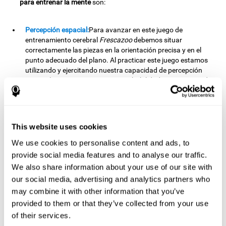
para entrenar la mente
son:
Percepción espacial:
Para avanzar en este juego de
entrenamiento cerebral
Frescazoo
debemos situar
correctamente las piezas en la orientación precisa y en el
punto adecuado del plano. Al practicar este juego estamos
utilizando y ejercitando nuestra capacidad de percepción
espacial. Mejorar esta importante habilidad cognitiva puede
ayudarnos a comprender mejor la disposición de nuestro
entorno, ayudándonos a movernos y relacionarnos mejor
con el espacio que nos rodea, y facilitando, por ejemplo,
actividades que requieren orientación espacial, como puede
This website uses cookies
ser la comprensión de un mapa, de símbolos, e incluso la
ejecución de tareas tan cotidianas como organizar nuestro
We use cookies to personalise content and ads, to
escritorio, o aparcar.
provide social media features and to analyse our traffic.
We also share information about your use of our site with
Planificación:
Este juego requiere que establezcamos
our social media, advertising and analytics partners who
mentalmente el recorrido más apropiado, seleccionado las
piezas adecuadas en cada momento. Al realizar este
may combine it with other information that you’ve
ejercicio estamos ejercitando y estimulando nuestra
provided to them or that they’ve collected from your use
capacidad de planificación. Mejorar esta habilidad cognitiva
of their services.
nos permitirá organizarnos de manera más adecuada en