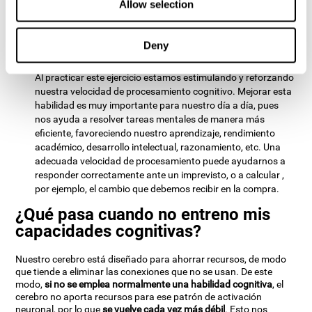
Allow selection
Velocidad de procesamiento cognitivo:
En el juego mental
"Frescazoo" se nos otorga un tiempo limitado para construir
Deny
el trayecto adecuado. Para avanzar de nivel, debemos forzar
a nuestra mente a tomar decisiones adecuadas velozmente.
Al practicar este ejercicio estamos estimulando y reforzando
nuestra velocidad de procesamiento cognitivo. Mejorar esta
habilidad es muy importante para nuestro día a día, pues
nos ayuda a resolver tareas mentales de manera más
eficiente, favoreciendo nuestro aprendizaje, rendimiento
académico, desarrollo intelectual, razonamiento, etc. Una
adecuada velocidad de procesamiento puede ayudarnos a
responder correctamente ante un imprevisto, o a calcular ,
por ejemplo, el cambio que debemos recibir en la compra.
¿Qué pasa cuando no entreno mis
capacidades cognitivas?
Nuestro cerebro está diseñado para ahorrar recursos, de modo
que tiende a eliminar las conexiones que no se usan. De este
modo,
si no se emplea normalmente una habilidad cognitiva
, el
cerebro no aporta recursos para ese patrón de activación
neuronal, por lo que
se vuelve cada vez más débil
. Esto nos