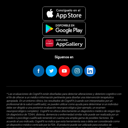
Síguenos en
* Las evaluaciones de CogniFit están diseñadas para detectar alteraciones y deterioro cognitivo con
el fin de ofrecer a un médico información pertinente para diseñar una intervención terapéutica
apropiada. En un entorno clínico, los resultados de CogniFit (cuando son interpretados por un
profesional de la salud cualificado), se pueden utilizar como ayuda para determinar si un individuo
debe ser dirigido a una posterior evaluación neuropsicológica (por ejemplo, un examen
neuropsicológico completo). CogniFit no ofrece directamente un diagnóstico médico de ningún tipo.
Un diagnóstico de TDAH, dislexia, demencia o enfermedad similar sólo puede ser realizada por un
médico o psicólogo cualificado teniendo en cuenta una amplia gama de posibles factores. De
acuerdo al uso indicado, CogniFit no indica que esta herramienta sea o deba ser considerada como
un dispositivo médico certicado por la FDA. El producto puede ser utilizado para estudios de