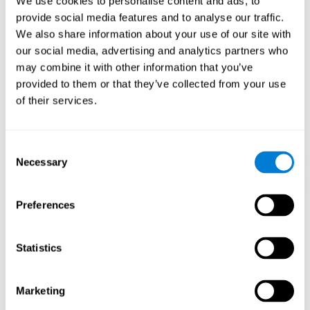
We use cookies to personalise content and ads, to
mejoren las funciones cognitivas. En el juego Space Rescue se
provide social media features and to analyse our traffic.
busca estimular capacidades relacionadas con la estimación y
percepción espacial.
We also share information about your use of our site with
our social media, advertising and analytics partners who
1ª SEMANA
2ª SEMANA
3ª SEMANA
may combine it with other information that you’ve
provided to them or that they’ve collected from your use
of their services.
Consent
Necessary
Selection
Proyección gráfica orientativa de las redes neuronales después
Preferences
de 3 semanas.
¿Qué pasa cuando no entreno mis
Statistics
capacidades cognitivas?
Marketing
Nuestro cerebro está diseñado para ahorrar recursos, de modo
que tiende a eliminar las conexiones que no se usan. De este