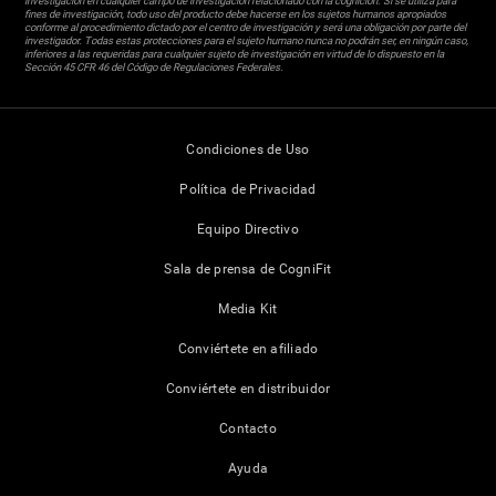
investigación en cualquier campo de investigación relacionado con la cognición. Si se utiliza para
fines de investigación, todo uso del producto debe hacerse en los sujetos humanos apropiados
conforme al procedimiento dictado por el centro de investigación y será una obligación por parte del
investigador. Todas estas protecciones para el sujeto humano nunca no podrán ser, en ningún caso,
inferiores a las requeridas para cualquier sujeto de investigación en virtud de lo dispuesto en la
Sección 45 CFR 46 del Código de Regulaciones Federales.
Condiciones de Uso
Política de Privacidad
Equipo Directivo
Sala de prensa de CogniFit
Media Kit
Conviértete en afiliado
Conviértete en distribuidor
Contacto
Ayuda