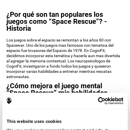
¿Por qué son tan populares los
juegos como “Space Rescue”? -
Historia
Los juegos sobre el espacio se remontan a los años 60 con
Spacewar. Uno de los juegos mas famosos con tematica del
espacio fue Invasores del Espacio de 1978. En CogniFit,
decidimos incorporar esta temática y hacerla aun mas divertida
al agregar la memoria contextual. Los neuropsicologos de
CogniFit, investigaron a fondo todos los juegos y quisieron
incorporar varias habilidades a entrenar mientras rescatas
astronautas.
¿Cómo mejora el juego mental
“Space Rescue” mis habilidades
cognitivas?
Utilizar juegos como Space Rescue de CogniFit estimula un
patrón de activación neural específico. Estimular de manera
This website uses cookies
consistente nuestras habilidades, puede ayudar a crear nuevas
sinapsis, y a que los circuitos neuronales se reorganicen y