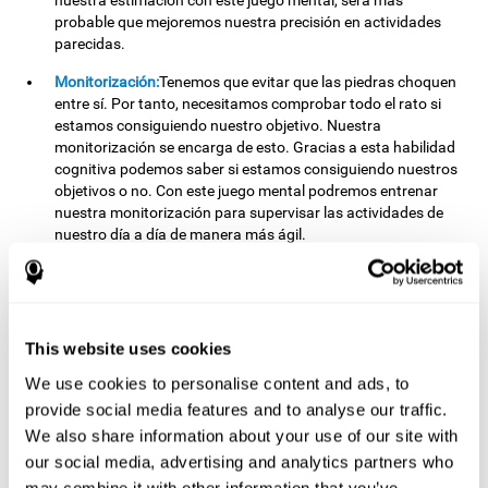
nuestra estimación con este juego mental, será más
probable que mejoremos nuestra precisión en actividades
parecidas.
Monitorización:
Tenemos que evitar que las piedras choquen
entre sí. Por tanto, necesitamos comprobar todo el rato si
estamos consiguiendo nuestro objetivo. Nuestra
monitorización se encarga de esto. Gracias a esta habilidad
cognitiva podemos saber si estamos consiguiendo nuestros
objetivos o no. Con este juego mental podremos entrenar
nuestra monitorización para supervisar las actividades de
nuestro día a día de manera más ágil.
Otras capacidades cognitivas
relevantes son:
This website uses cookies
We use cookies to personalise content and ads, to
Planificación:
Debemos pensar cuándo es necesario usar una
piedra para evitar choques y cuándo no. Esto es importante
provide social media features and to analyse our traffic.
porque podemos usar pocas piedras a la vez. Si nos
We also share information about your use of our site with
esforzamos en planificar nuestras jugadas, es posible
our social media, advertising and analytics partners who
mejorar esta capacidad cognitiva. Además de en este juego,
may combine it with other information that you’ve