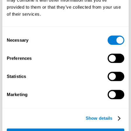
empleamos la planificación para establecer recorridos más
provided to them or that they’ve collected from your use
optimizados en coche, por ejemplo.
of their services.
Inhibición:
Cuando vemos que van a chocar dos bolas,
debemos colocar una piedra entre ellas. No obstante, las
bolas cambian su dirección al azar, por lo que pueden evitar
Consent
la colisión sin nuestra ayuda. En este caso, deberíamos
Necessary
Selection
cortar o inhibir la conducta de poner la piedra, ya que ha
dejado de ser necesaria. Nuestra capacidad de inhibición
puede ser estimulada con este juego mental. Una mayor
Preferences
capacidad inhibitoria puede ayudarnos a frenar a tiempo si
se nos cruza un peatón u otro vehículo.
Memoria visual a corto plazo:
Podemos recordar la posición
Statistics
de una bola mientras atendemos a las demás. Esto facilitará
el encontrarla de nuevo, cuando nos hayamos asegurado de
que las otras bolas no corren peligro. Usamos nuestra
Marketing
memoria visual a corto plazo para retener esta información.
También la usamos en el colegio para recordar lo que había
en la pizarra antes de borrarla. Entrenando esta habilidad
cognitiva, podremos ser más eficientes en este tipo de
Show details
situaciones.