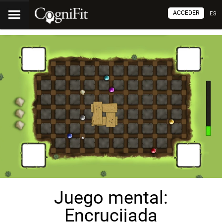
ACCEDER
ES
Juego mental:
Encrucijada