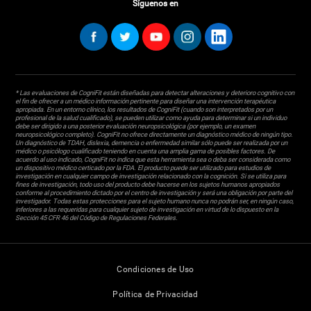
Síguenos en
* Las evaluaciones de CogniFit están diseñadas para detectar alteraciones y deterioro cognitivo con
el fin de ofrecer a un médico información pertinente para diseñar una intervención terapéutica
apropiada. En un entorno clínico, los resultados de CogniFit (cuando son interpretados por un
profesional de la salud cualificado), se pueden utilizar como ayuda para determinar si un individuo
debe ser dirigido a una posterior evaluación neuropsicológica (por ejemplo, un examen
neuropsicológico completo). CogniFit no ofrece directamente un diagnóstico médico de ningún tipo.
Un diagnóstico de TDAH, dislexia, demencia o enfermedad similar sólo puede ser realizada por un
médico o psicólogo cualificado teniendo en cuenta una amplia gama de posibles factores. De
acuerdo al uso indicado, CogniFit no indica que esta herramienta sea o deba ser considerada como
un dispositivo médico certicado por la FDA. El producto puede ser utilizado para estudios de
investigación en cualquier campo de investigación relacionado con la cognición. Si se utiliza para
fines de investigación, todo uso del producto debe hacerse en los sujetos humanos apropiados
conforme al procedimiento dictado por el centro de investigación y será una obligación por parte del
investigador. Todas estas protecciones para el sujeto humano nunca no podrán ser, en ningún caso,
inferiores a las requeridas para cualquier sujeto de investigación en virtud de lo dispuesto en la
Sección 45 CFR 46 del Código de Regulaciones Federales.
Condiciones de Uso
Política de Privacidad