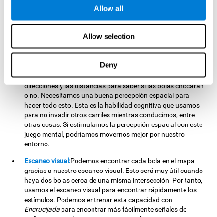
Atención focalizada:
Usamos nuestra atención focalizada
Allow all
para detectar las bolas y las intersecciones donde podemos
poner las piedras. Todos los días usamos esta habilidad
cognitiva, como cuando atendemos al profesor o estamos
Allow selection
centrados en una lectura. Podríamos ser más eficientes en
estas situaciones al estimular nuestra atención focalizada
con
Encrucijada
.
Deny
Percepción espacial:
Tenemos que calcular los espacios,
direcciones y las distancias para saber si las bolas chocarán
o no. Necesitamos una buena percepción espacial para
hacer todo esto. Esta es la habilidad cognitiva que usamos
para no invadir otros carriles mientras conducimos, entre
otras cosas. Si estimulamos la percepción espacial con este
juego mental, podríamos movernos mejor por nuestro
entorno.
Escaneo visual:
Podemos encontrar cada bola en el mapa
gracias a nuestro escaneo visual. Esto será muy útil cuando
haya dos bolas cerca de una misma intersección. Por tanto,
usamos el escaneo visual para encontrar rápidamente los
estímulos. Podemos entrenar esta capacidad con
Encrucijada
para encontrar más fácilmente señales de