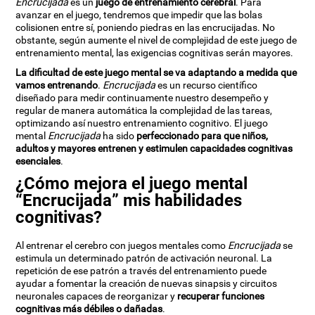
Encrucijada
es un
juego de entrenamiento cerebral
. Para
avanzar en el juego, tendremos que impedir que las bolas
colisionen entre sí, poniendo piedras en las encrucijadas. No
obstante, según aumente el nivel de complejidad de este juego de
entrenamiento mental, las exigencias cognitivas serán mayores.
La dificultad de este juego mental se va adaptando a medida que
vamos entrenando
.
Encrucijada
es un recurso científico
diseñado para medir continuamente nuestro desempeño y
regular de manera automática la complejidad de las tareas,
optimizando así nuestro entrenamiento cognitivo. El juego
mental
Encrucijada
ha sido
perfeccionado para que niños,
adultos y mayores entrenen y estimulen capacidades cognitivas
esenciales
.
¿Cómo mejora el juego mental
“Encrucijada” mis habilidades
cognitivas?
Al entrenar el cerebro con juegos mentales como
Encrucijada
se
estimula un determinado patrón de activación neuronal. La
repetición de ese patrón a través del entrenamiento puede
ayudar a fomentar la creación de nuevas sinapsis y circuitos
neuronales capaces de reorganizar y
recuperar funciones
cognitivas más débiles o dañadas
.