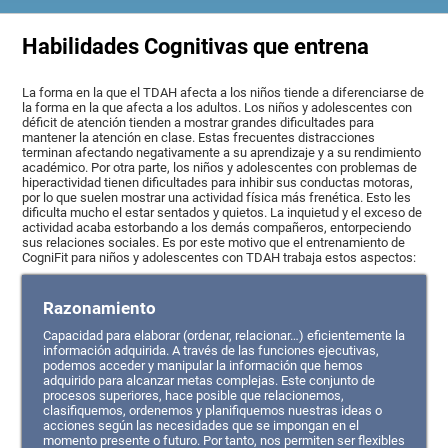
Habilidades Cognitivas que entrena
La forma en la que el TDAH afecta a los niños tiende a diferenciarse de
la forma en la que afecta a los adultos. Los niños y adolescentes con
déficit de atención tienden a mostrar grandes dificultades para
mantener la atención en clase. Estas frecuentes distracciones
terminan afectando negativamente a su aprendizaje y a su rendimiento
académico. Por otra parte, los niños y adolescentes con problemas de
hiperactividad tienen dificultades para inhibir sus conductas motoras,
por lo que suelen mostrar una actividad física más frenética. Esto les
dificulta mucho el estar sentados y quietos. La inquietud y el exceso de
actividad acaba estorbando a los demás compañeros, entorpeciendo
sus relaciones sociales. Es por este motivo que el entrenamiento de
CogniFit para niños y adolescentes con TDAH trabaja estos aspectos:
Razonamiento
Capacidad para elaborar (ordenar, relacionar…) eficientemente la
información adquirida. A través de las funciones ejecutivas,
podemos acceder y manipular la información que hemos
adquirido para alcanzar metas complejas. Este conjunto de
procesos superiores, hace posible que relacionemos,
clasifiquemos, ordenemos y planifiquemos nuestras ideas o
acciones según las necesidades que se impongan en el
momento presente o futuro. Por tanto, nos permiten ser flexibles