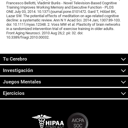
Francesco Bellotti, Vladimír Burěs - Novel Television-Based Cognitive
Training Improves Working Memory and Executive Function - PLOS
ONE July 03, 2014. 10.1371/journal.pone.0101472. Gard T, Hölzel BK,
Lazar SW. The potential effects of meditation on age-related cognitive
decline: a systematic review. Ann N Y Acad Sci. 2014 Jan; 1307:89-103.
doi: 10.1111/nyas.12348. 2. Voss MW et al. Plasticity of brain networks
in a randomized intervention trial of exercise training in older adults.
Front Aging Neurosci. 2010 Aug 26;2. pii: 32. doi:
10.3389/fnagi.2010.00032.
Tu Cerebro
Investigación
Juegos Mentales
Ejercicios