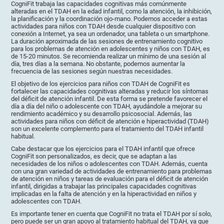
CogniFit trabaja las capacidades cognitivas más comúnmente
alteradas en el TDAH en la edad infantil, como la atención, la inhibición,
la planificación y la coordinación ojo-mano. Podemos acceder a estas
actividades para niños con TDAH desde cualquier dispositivo con
conexión a Internet, ya sea un ordenador, una tableta o un smartphone.
La duración aproximada de las sesiones de entrenamiento cognitivo
para los problemas de atención en adolescentes y niños con TDAH, es
de 15-20 minutos. Se recomienda realizar un mínimo de una sesión al
día, tres días a la semana. No obstante, podemos aumentar la
frecuencia de las sesiones según nuestras necesidades.
El objetivo de los ejercicios para niños con TDAH de CogniFit es
fortalecer las capacidades cognitivas alteradas y reducir los síntomas
del déficit de atención infantil. De esta forma se pretende favorecer el
día a día del niño o adolescente con TDAH, ayudándole a mejorar su
rendimiento académico y su desarrollo psicosocial. Además, las
actividades para niños con déficit de atención e hiperactividad (TDAH)
son un excelente complemento para el tratamiento del TDAH infantil
habitual.
Cabe destacar que los ejercicios para el TDAH infantil que ofrece
CogniFit son personalizados, es decir, que se adaptan a las
necesidades de los niños o adolescentes con TDAH. Además, cuenta
con una gran variedad de actividades de entrenamiento para problemas
de atención en niños y tareas de evaluación para el déficit de atención
infantil, dirigidas a trabajar las principales capacidades cognitivas
implicadas en la falta de atención y en la hiperactividad en niños y
adolescentes con TDAH.
Es importante tener en cuenta que CogniFit no trata el TDAH por sí solo,
pero puede ser un gran apoyo al tratamiento habitual del TDAH, ya que