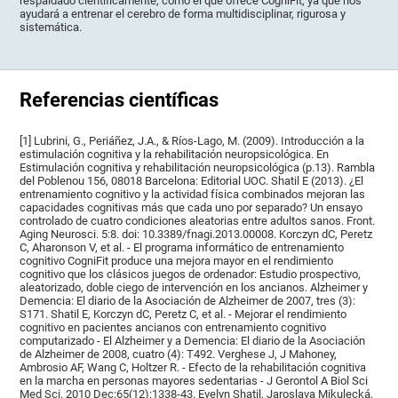
respaldado científicamente, como el que ofrece CogniFit, ya que nos
ayudará a entrenar el cerebro de forma multidisciplinar, rigurosa y
sistemática.
Referencias científicas
[1] Lubrini, G., Periáñez, J.A., & Ríos-Lago, M. (2009). Introducción a la
estimulación cognitiva y la rehabilitación neuropsicológica. En
Estimulación cognitiva y rehabilitación neuropsicológica (p.13). Rambla
del Poblenou 156, 08018 Barcelona: Editorial UOC. Shatil E (2013). ¿El
entrenamiento cognitivo y la actividad física combinados mejoran las
capacidades cognitivas más que cada uno por separado? Un ensayo
controlado de cuatro condiciones aleatorias entre adultos sanos. Front.
Aging Neurosci. 5:8. doi: 10.3389/fnagi.2013.00008. Korczyn dC, Peretz
C, Aharonson V, et al. - El programa informático de entrenamiento
cognitivo CogniFit produce una mejora mayor en el rendimiento
cognitivo que los clásicos juegos de ordenador: Estudio prospectivo,
aleatorizado, doble ciego de intervención en los ancianos. Alzheimer y
Demencia: El diario de la Asociación de Alzheimer de 2007, tres (3):
S171. Shatil E, Korczyn dC, Peretz C, et al. - Mejorar el rendimiento
cognitivo en pacientes ancianos con entrenamiento cognitivo
computarizado - El Alzheimer y a Demencia: El diario de la Asociación
de Alzheimer de 2008, cuatro (4): T492. Verghese J, J Mahoney,
Ambrosio AF, Wang C, Holtzer R. - Efecto de la rehabilitación cognitiva
en la marcha en personas mayores sedentarias - J Gerontol A Biol Sci
Med Sci. 2010 Dec;65(12):1338-43. Evelyn Shatil, Jaroslava Mikulecká,