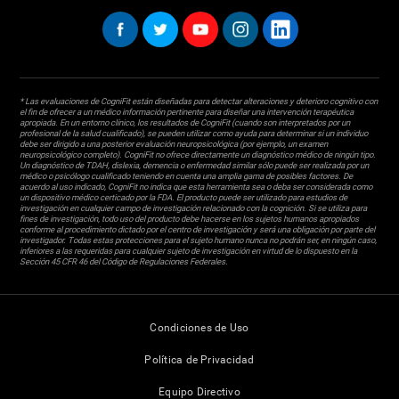
* Las evaluaciones de CogniFit están diseñadas para detectar alteraciones y deterioro cognitivo con
el fin de ofrecer a un médico información pertinente para diseñar una intervención terapéutica
apropiada. En un entorno clínico, los resultados de CogniFit (cuando son interpretados por un
profesional de la salud cualificado), se pueden utilizar como ayuda para determinar si un individuo
debe ser dirigido a una posterior evaluación neuropsicológica (por ejemplo, un examen
neuropsicológico completo). CogniFit no ofrece directamente un diagnóstico médico de ningún tipo.
Un diagnóstico de TDAH, dislexia, demencia o enfermedad similar sólo puede ser realizada por un
médico o psicólogo cualificado teniendo en cuenta una amplia gama de posibles factores. De
acuerdo al uso indicado, CogniFit no indica que esta herramienta sea o deba ser considerada como
un dispositivo médico certicado por la FDA. El producto puede ser utilizado para estudios de
investigación en cualquier campo de investigación relacionado con la cognición. Si se utiliza para
fines de investigación, todo uso del producto debe hacerse en los sujetos humanos apropiados
conforme al procedimiento dictado por el centro de investigación y será una obligación por parte del
investigador. Todas estas protecciones para el sujeto humano nunca no podrán ser, en ningún caso,
inferiores a las requeridas para cualquier sujeto de investigación en virtud de lo dispuesto en la
Sección 45 CFR 46 del Código de Regulaciones Federales.
Condiciones de Uso
Política de Privacidad
Equipo Directivo