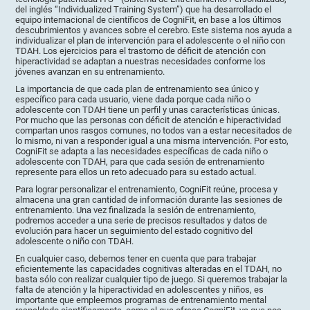
del inglés “Individualized Training System”) que ha desarrollado el
equipo internacional de científicos de CogniFit, en base a los últimos
descubrimientos y avances sobre el cerebro. Este sistema nos ayuda a
individualizar el plan de intervención para el adolescente o el niño con
TDAH. Los ejercicios para el trastorno de déficit de atención con
hiperactividad se adaptan a nuestras necesidades conforme los
jóvenes avanzan en su entrenamiento.
La importancia de que cada plan de entrenamiento sea único y
específico para cada usuario, viene dada porque cada niño o
adolescente con TDAH tiene un perfil y unas características únicas.
Por mucho que las personas con déficit de atención e hiperactividad
compartan unos rasgos comunes, no todos van a estar necesitados de
lo mismo, ni van a responder igual a una misma intervención. Por esto,
CogniFit se adapta a las necesidades específicas de cada niño o
adolescente con TDAH, para que cada sesión de entrenamiento
represente para ellos un reto adecuado para su estado actual.
Para lograr personalizar el entrenamiento, CogniFit reúne, procesa y
almacena una gran cantidad de información durante las sesiones de
entrenamiento. Una vez finalizada la sesión de entrenamiento,
podremos acceder a una serie de precisos resultados y datos de
evolución para hacer un seguimiento del estado cognitivo del
adolescente o niño con TDAH.
En cualquier caso, debemos tener en cuenta que para trabajar
eficientemente las capacidades cognitivas alteradas en el TDAH, no
basta sólo con realizar cualquier tipo de juego. Si queremos trabajar la
falta de atención y la hiperactividad en adolescentes y niños, es
importante que empleemos programas de entrenamiento mental