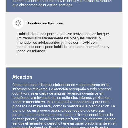
coherencia entre nuestros movimientos y la retroalimentación
que obtenemos de nuestros sentidos.
Coordinación Ojo-mano
Habilidad que nos permite realizar actividades en las que
utilizamos simultáneamente los ojos y las manos. A
menudo, los adolescentes y niños con TDAH son
percibidos como poco habilidosos por sus compañeros y
por ellos mismos.
Atención
Capacidad para filtrar las distracciones y concentrarse en la
información relevante. La atención acompaña a todo proceso
cognitivo y se encarga de asignar recursos cognitivos en
función de la relevancia de los estímulos internos y externos.
Tener la atención en un buen estado es necesario para otros
procesos de mayor nivel, como la memoria o la planificación. La
atención es un proceso esencial que requiere de diversas
partes de todo nuestro cerebro: desde el tronco encefálico o la
corteza parietal, hasta la corteza prefrontal. No obstante, parece
ser que el hemisferio derecho tiene un papel predominante en el
control de la atención. Este área cognitiva nos permite estar