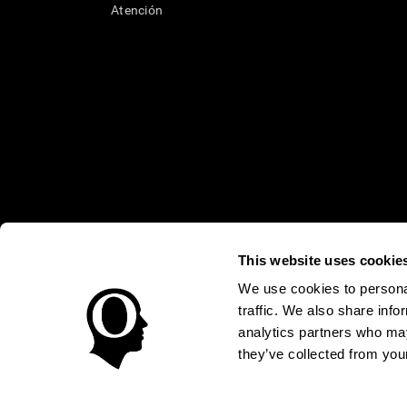
Atención
This website uses cookie
* Las evaluaciones de CogniFit están diseñadas para detectar alte
clínico, los resultados de CogniFit (cuando son interpretados por 
neuropsicológica (por ejemplo, un examen neuropsicológico compl
We use cookies to personal
puede ser realizada por un médico o psicólogo cualificado tenie
traffic. We also share info
un dispositivo médico certicado por la FDA. El producto puede ser 
uso del producto debe hacerse en los sujetos humanos apropiados 
analytics partners who may
sujeto humano nunca no podrán ser, en ningún caso, inferiores a l
they’ve collected from your
Condiciones de Uso
Política de Privacidad
Equipo Direc