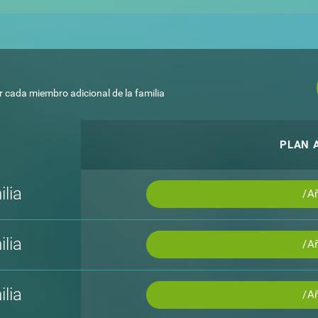
 cada miembro adicional de la familia
PLAN 
lia
/A
lia
/A
lia
/A