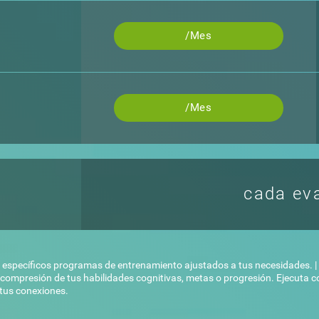
/Mes
/Mes
cada ev
específicos programas de entrenamiento ajustados a tus necesidades. | 
r compresión de tus habilidades cognitivas, metas o progresión. Ejecut
 tus conexiones.