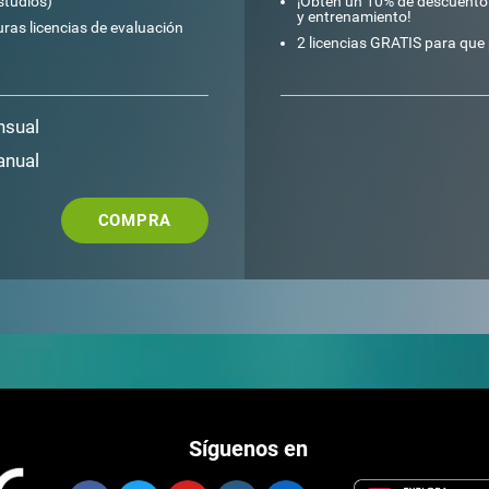
studios)
¡Obtén un 10% de descuento e
y entrenamiento!
ras licencias de evaluación
2 licencias GRATIS para qu
nsual
anual
COMPRA
Síguenos en