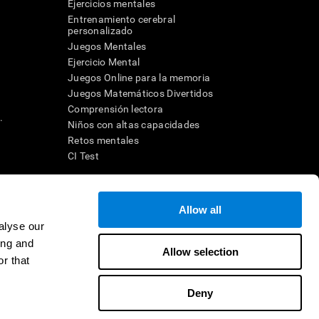
Ejercicios mentales
Entrenamiento cerebral
a
personalizado
Juegos Mentales
Ejercicio Mental
Juegos Online para la memoria
Juegos Matemáticos Divertidos
Comprensión lectora
.
Niños con altas capacidades
Retos mentales
CI Test
ara diseñar una intervención terapéutica apropiada. En un entorno
Allow all
n individuo debe ser dirigido a una posterior evaluación
ico de TDAH, dislexia, demencia o enfermedad similar sólo
alyse our
 no indica que esta herramienta sea o deba ser considerada como
ing and
on la cognición. Si se utiliza para fines de investigación, todo
Allow selection
or parte del investigador. Todas estas protecciones para el
r that
ión 45 CFR 46 del Código de Regulaciones Federales.
Deny
e en distribuidor
Contacto
Ayuda