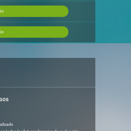
ño
ño
OGOS
alizado