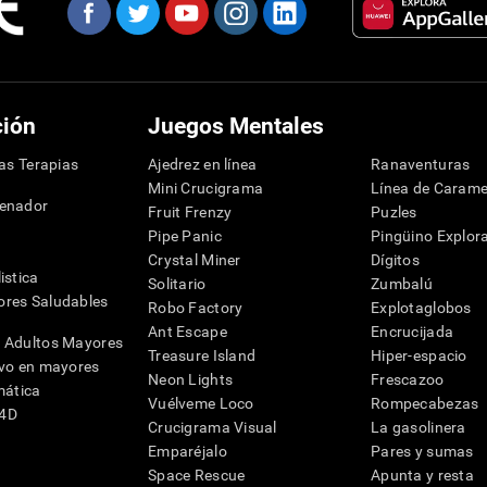
ción
Juegos Mentales
las Terapias
Ajedrez en línea
Ranaventuras
Mini Crucigrama
Línea de Carame
denador
Fruit Frenzy
Puzles
Pipe Panic
Pingüino Explor
Crystal Miner
Dígitos
istica
Solitario
Zumbalú
res Saludables
Robo Factory
Explotaglobos
Ant Escape
Encrucijada
 Adultos Mayores
Treasure Island
Hiper-espacio
ivo en mayores
Neon Lights
Frescazoo
mática
Vuélveme Loco
Rompecabezas
G4D
Crucigrama Visual
La gasolinera
Emparéjalo
Pares y sumas
Space Rescue
Apunta y resta