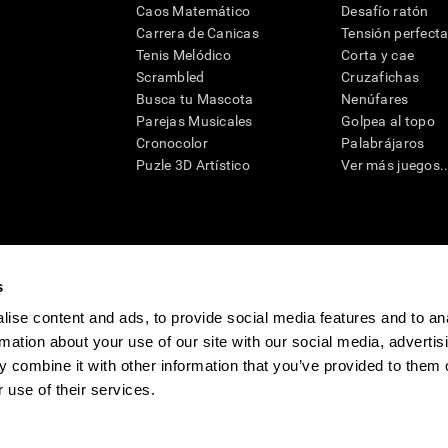
Caos Matemático
Desafío ratón
Carrera de Canicas
Tensión perfect
Tenis Melódico
Corta y cae
Scrambled
Cruzafichas
Busca tu Mascota
Nenúfares
Parejas Musicales
Golpea al topo
Cronocolor
Palabrájaros
Puzle 3D Artístico
Ver más juegos..
s
raciones y deterioro cognitivo con el fin de ofrecer a un médico información pertinente p
un profesional de la salud cualificado), se pueden utilizar como ayuda para determinar si u
eto). CogniFit no ofrece directamente un diagnóstico médico de ningún tipo. Un diagnóst
ise content and ads, to provide social media features and to an
ndo en cuenta una amplia gama de posibles factores. De acuerdo al uso indicado, CogniFit
rmation about your use of our site with our social media, advertis
utilizado para estudios de investigación en cualquier campo de investigación relacionado c
conforme al procedimiento dictado por el centro de investigación y será una obligación p
 combine it with other information that you’ve provided to them o
as requeridas para cualquier sujeto de investigación en virtud de lo dispuesto en la Secc
 use of their services.
tivo
Sala de prensa de CogniFit
Media Kit
Conviértete en afiliado
Conviértet