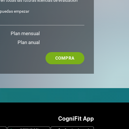
n todas las futuras licencias de evaluación
e puedas empezar
Plan mensual
Plan anual
COMPRA
CogniFit App