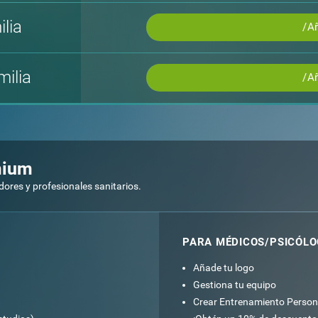
lia
/A
ilia
/A
mium
ores y profesionales sanitarios.
PARA MÉDICOS/PSICÓL
Añade tu logo
Gestiona tu equipo
Crear Entrenamiento Person