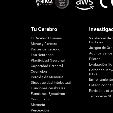
Tu Cerebro
Investiga
El Cerebro Humano
Validación de 
Digitales
Mente y Cerebro
Juegos de Or
Partes del cerebro
Adultos Sanos
Las Neuronas
Pilotos
Plasticidad Neuronal
Evaluación Hol
Capacidad Cerebral
Personas Mayo
Cognición
(iTV)
Pérdida de Memoria
Entrenamiento
Discapacidad Intelectual
Estado cognit
Funciones cerebrales
Revisión siste
Funciones Ejecutivas
Taxonomía S
Coordinación
Memoria
Percepción