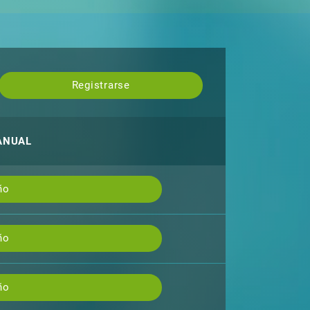
Registrarse
ANUAL
ño
ño
ño