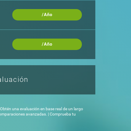
/Año
/Año
aluación
Obtén una evaluación en base real de un largo
a comparaciones avanzadas. | Comprueba tu