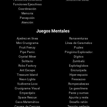
Funciones Ejecutivas
Coordinación
Memoria
Percepción
Atención
Juegos Mentales
Ajedrez en línea
Ranaventuras
Mini Crucigrama
Línea de Caramelos
Fruit Frenzy
Puzles
Pipe Panic
Pingüino Explorador
Crystal Miner
Dígitos
Solitario
Zumbalú
Robo Factory
Explotaglobos
Ant Escape
Encrucijada
Treasure Island
Hiper-espacio
Neon Lights
Frescazoo
Vuélveme Loco
Rompecabezas
Crucigrama Visual
La gasolinera
Emparéjalo
Pares y sumas
Space Rescue
Apunta y resta
Caos Matemático
Desafío ratón
Carrera de Canicas
Tensión perfecta