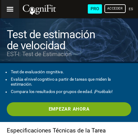
PRO
ACCEDER
ESP
Test de estimación
de velocidad
EST-I: Test de Estimación
Test de evaluación cognitiva.
Evalúa el nivel cognitivo a partir de tareas que miden la
estimación.
Compara los resultados por grupos de edad. ¡Pruébalo!
EMPEZAR AHORA
Especificaciones Técnicas de la Tarea