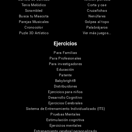
Tenis Melódico
Corta y cae
Scrambled
Cruzafichas
Busca tu Mascota
Nenúfares
Parejas Musicales
Golpea al topo
Cronocolor
Palabrájaros
Puzle 3D Artístico
Ver más juegos...
Ejercicios
Para Familias
Para Profesionales
Para investigadores
Educación
Patente
Babybright®
Distribuidores
Ejercicios para niños
Desarrollo Cognitivo
Ejercicios Cerebrales
Sistema de Entrenamiento Individualizado (ITS)
Pruebas Mentales
Estimulación cognitiva
Ejercicios mentales
Entrenamiento cerebral personalizado