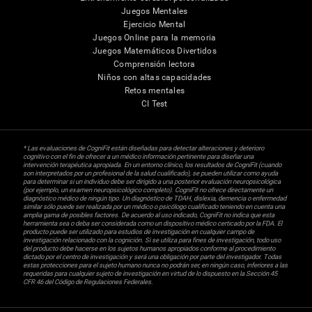
Juegos Mentales
Ejercicio Mental
Juegos Online para la memoria
Juegos Matemáticos Divertidos
Comprensión lectora
Niños con altas capacidades
Retos mentales
CI Test
* Las evaluaciones de CogniFit están diseñadas para detectar alteraciones y deterioro
cognitivo con el fin de ofrecer a un médico información pertinente para diseñar una
intervención terapéutica apropiada. En un entorno clínico, los resultados de CogniFit (cuando
son interpretados por un profesional de la salud cualificado), se pueden utilizar como ayuda
para determinar si un individuo debe ser dirigido a una posterior evaluación neuropsicológica
(por ejemplo, un examen neuropsicológico completo). CogniFit no ofrece directamente un
diagnóstico médico de ningún tipo. Un diagnóstico de TDAH, dislexia, demencia o enfermedad
similar sólo puede ser realizada por un médico o psicólogo cualificado teniendo en cuenta una
amplia gama de posibles factores. De acuerdo al uso indicado, CogniFit no indica que esta
herramienta sea o deba ser considerada como un dispositivo médico certicado por la FDA. El
producto puede ser utilizado para estudios de investigación en cualquier campo de
investigación relacionado con la cognición. Si se utiliza para fines de investigación, todo uso
del producto debe hacerse en los sujetos humanos apropiados conforme al procedimiento
dictado por el centro de investigación y será una obligación por parte del investigador. Todas
estas protecciones para el sujeto humano nunca no podrán ser, en ningún caso, inferiores a las
requeridas para cualquier sujeto de investigación en virtud de lo dispuesto en la Sección 45
CFR 46 del Código de Regulaciones Federales.