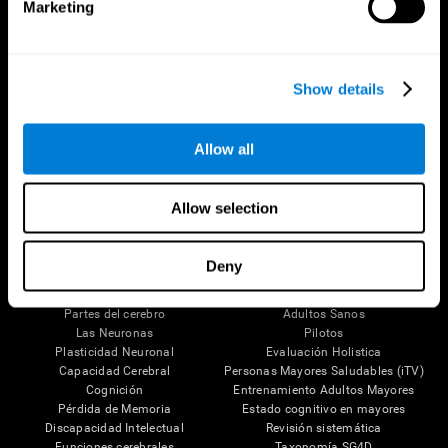
Marketing
Show details
Síguenos en
Allow all
Allow selection
Tu Cerebro
Investigación
Deny
El Cerebro Humano
Validación de las Terapias Digitales
Mente y Cerebro
Juegos de Ordenador
Partes del cerebro
Adultos Sanos
Las Neuronas
Pilotos
Plasticidad Neuronal
Evaluación Holistica
Capacidad Cerebral
Personas Mayores Saludables (iTV)
Cognición
Entrenamiento Adultos Mayores
Pérdida de Memoria
Estado cognitivo en mayores
Discapacidad Intelectual
Revisión sistemática
Funciones cerebrales
Taxonomía SG4D