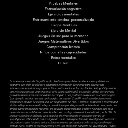
Pruebas Mentales
Estimulación cognitiva
Ejercicios mentales
Entrenamiento cerebral personalizado
Juegos Mentales
Ejercicio Mental
Juegos Online para la memoria
Juegos Matemáticos Divertidos
Comprensión lectora
Niños con altas capacidades
Retos mentales
CI Test
* Las evaluaciones de CogniFit están diseñadas para detectar alteraciones y deterioro
cognitivo con el fin de ofrecer a un médico información pertinente para diseñar una
intervención terapéutica apropiada. En un entorno clínico, los resultados de CogniFit (cuando
son interpretados por un profesional de la salud cualificado), se pueden utilizar como ayuda
para determinar si un individuo debe ser dirigido a una posterior evaluación neuropsicológica
(por ejemplo, un examen neuropsicológico completo). CogniFit no ofrece directamente un
diagnóstico médico de ningún tipo. Un diagnóstico de TDAH, dislexia, demencia o enfermedad
similar sólo puede ser realizada por un médico o psicólogo cualificado teniendo en cuenta una
amplia gama de posibles factores. De acuerdo al uso indicado, CogniFit no indica que esta
herramienta sea o deba ser considerada como un dispositivo médico certicado por la FDA. El
producto puede ser utilizado para estudios de investigación en cualquier campo de
investigación relacionado con la cognición. Si se utiliza para fines de investigación, todo uso
del producto debe hacerse en los sujetos humanos apropiados conforme al procedimiento
dictado por el centro de investigación y será una obligación por parte del investigador. Todas