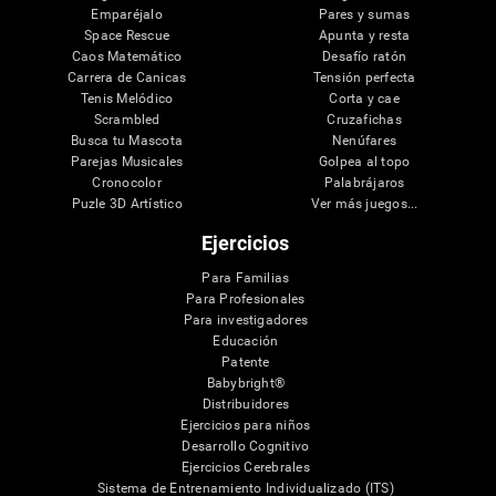
Emparéjalo
Pares y sumas
Space Rescue
Apunta y resta
Caos Matemático
Desafío ratón
Carrera de Canicas
Tensión perfecta
Tenis Melódico
Corta y cae
Scrambled
Cruzafichas
Busca tu Mascota
Nenúfares
Parejas Musicales
Golpea al topo
Cronocolor
Palabrájaros
Puzle 3D Artístico
Ver más juegos...
Ejercicios
Para Familias
Para Profesionales
Para investigadores
Educación
Patente
Babybright®
Distribuidores
Ejercicios para niños
Desarrollo Cognitivo
Ejercicios Cerebrales
Sistema de Entrenamiento Individualizado (ITS)