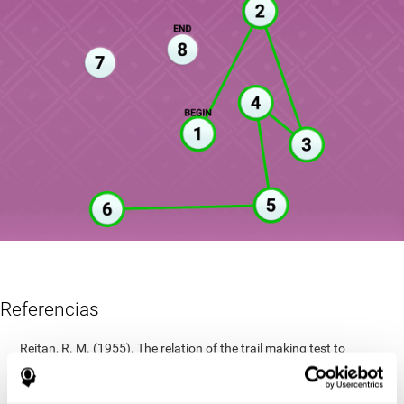
Referencias
Reitan, R. M. (1955). The relation of the trail making test to
organic brain damage. Journal of Consulting Psychology
Reitan, R. M. (1958). Validity of the Trail Making test as an