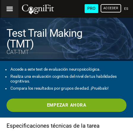
PRO
ACCEDER
ESP
Test Trail Making
(TMT)
CAT-TMT
Accede a este test de evaluación neuropsicológica.
Realiza una evaluación cognitiva del nivel de tus habilidades
cognitivas.
Compara los resultados por grupos de edad. ¡Pruébalo!
EMPEZAR AHORA
Especificaciones técnicas de la tarea