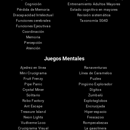
Cognición
Entrenamiento Adultos Mayores
Pérdida de Memoria
Estado cognitivo en mayores
Discapacidad Intelectual
Revisión sistemática
Funciones cerebrales
Taxonomía SG4D
Funciones Ejecutivas
Coordinación
Memoria
Percepción
Atención
Juegos Mentales
Ajedrez en línea
Ranaventuras
Mini Crucigrama
Línea de Caramelos
Fruit Frenzy
Puzles
Pipe Panic
Pingüino Explorador
Crystal Miner
Dígitos
Solitario
Zumbalú
Robo Factory
Explotaglobos
Ant Escape
Encrucijada
Treasure Island
Hiper-espacio
Neon Lights
Frescazoo
Vuélveme Loco
Rompecabezas
Crucigrama Visual
La gasolinera