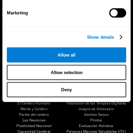
Marketing
Show details
Allow all
Síguenos en
Allow selection
Deny
Tu Cerebro
Investigación
El Cerebro Humano
Validación de las Terapias Digitales
Mente y Cerebro
Juegos de Ordenador
Partes del cerebro
Adultos Sanos
Las Neuronas
Pilotos
Plasticidad Neuronal
Evaluación Holistica
Capacidad Cerebral
Personas Mayores Saludables (iTV)