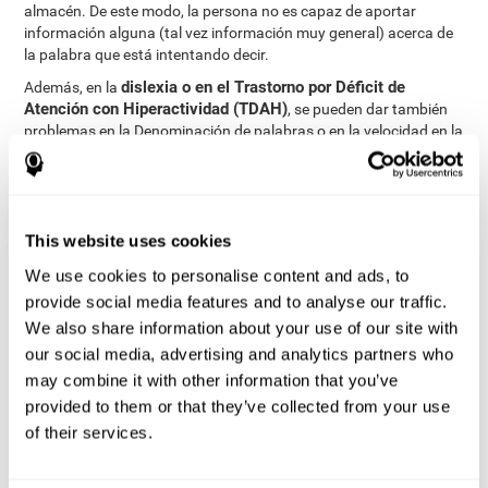
almacén. De este modo, la persona no es capaz de aportar
información alguna (tal vez información muy general) acerca de
la palabra que está intentando decir.
dislexia o en el Trastorno por Déficit de
Además, en la
Atención con Hiperactividad (TDAH)
, se pueden dar también
problemas en la Denominación de palabras o en la velocidad en la
que se lleva a cabo esta tarea.
¿Cómo medir y evaluar la
capacidad de denominación?
This website uses cookies
We use cookies to personalise content and ads, to
La denominación resulta crítica para la comunicación y
provide social media features and to analyse our traffic.
aprendizaje. Es clave en la eficiencia y en la comprensión del
We also share information about your use of our site with
lenguaje. En cualquier situación en la que necesitemos referirnos
our social media, advertising and analytics partners who
a algo, vamos a emplear la denominación.
may combine it with other information that you’ve
A través de una
evaluación neuropsicológica completa
se puede
provided to them or that they’ve collected from your use
valorar de una manera eficaz y fiable un largo rango de funciones
cognitivas, entre ellas, la capacidad de denominación. En
of their services.
concreto, para evaluar la capacidad de denominación, contamos
con diferentes tareas, que permiten valorar con precisión la