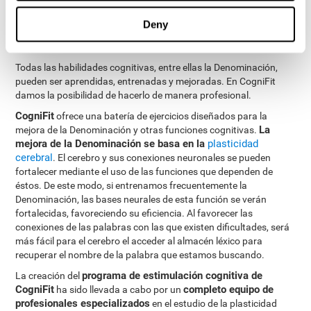
¿Cómo mejorar la capacidad de
Deny
Denominación?
Todas las habilidades cognitivas, entre ellas la Denominación,
pueden ser aprendidas, entrenadas y mejoradas. En CogniFit
damos la posibilidad de hacerlo de manera profesional.
CogniFit
ofrece una batería de ejercicios diseñados para la
La
mejora de la Denominación y otras funciones cognitivas.
mejora de la Denominación se basa en la
plasticidad
cerebral
. El cerebro y sus conexiones neuronales se pueden
fortalecer mediante el uso de las funciones que dependen de
éstos. De este modo, si entrenamos frecuentemente la
Denominación, las bases neurales de esta función se verán
fortalecidas, favoreciendo su eficiencia. Al favorecer las
conexiones de las palabras con las que existen dificultades, será
más fácil para el cerebro el acceder al almacén léxico para
recuperar el nombre de la palabra que estamos buscando.
programa de estimulación cognitiva de
La creación del
CogniFit
completo equipo de
ha sido llevada a cabo por un
profesionales especializados
en el estudio de la plasticidad