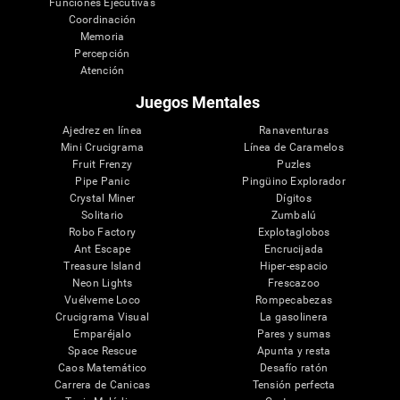
Funciones Ejecutivas
Coordinación
Memoria
Percepción
Atención
Juegos Mentales
Ajedrez en línea
Ranaventuras
Mini Crucigrama
Línea de Caramelos
Fruit Frenzy
Puzles
Pipe Panic
Pingüino Explorador
Crystal Miner
Dígitos
Solitario
Zumbalú
Robo Factory
Explotaglobos
Ant Escape
Encrucijada
Treasure Island
Hiper-espacio
Neon Lights
Frescazoo
Vuélveme Loco
Rompecabezas
Crucigrama Visual
La gasolinera
Emparéjalo
Pares y sumas
Space Rescue
Apunta y resta
Caos Matemático
Desafío ratón
Carrera de Canicas
Tensión perfecta