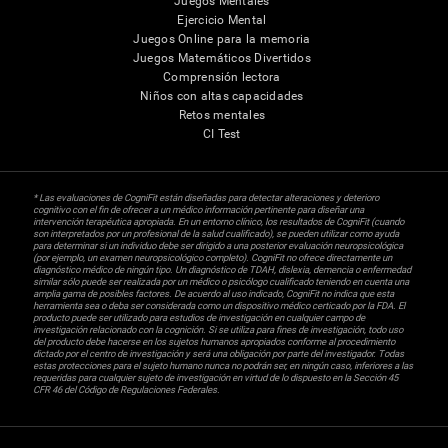
Juegos Mentales
Ejercicio Mental
Juegos Online para la memoria
Juegos Matemáticos Divertidos
Comprensión lectora
Niños con altas capacidades
Retos mentales
CI Test
* Las evaluaciones de CogniFit están diseñadas para detectar alteraciones y deterioro
cognitivo con el fin de ofrecer a un médico información pertinente para diseñar una
intervención terapéutica apropiada. En un entorno clínico, los resultados de CogniFit (cuando
son interpretados por un profesional de la salud cualificado), se pueden utilizar como ayuda
para determinar si un individuo debe ser dirigido a una posterior evaluación neuropsicológica
(por ejemplo, un examen neuropsicológico completo). CogniFit no ofrece directamente un
diagnóstico médico de ningún tipo. Un diagnóstico de TDAH, dislexia, demencia o enfermedad
similar sólo puede ser realizada por un médico o psicólogo cualificado teniendo en cuenta una
amplia gama de posibles factores. De acuerdo al uso indicado, CogniFit no indica que esta
herramienta sea o deba ser considerada como un dispositivo médico certicado por la FDA. El
producto puede ser utilizado para estudios de investigación en cualquier campo de
investigación relacionado con la cognición. Si se utiliza para fines de investigación, todo uso
del producto debe hacerse en los sujetos humanos apropiados conforme al procedimiento
dictado por el centro de investigación y será una obligación por parte del investigador. Todas
estas protecciones para el sujeto humano nunca no podrán ser, en ningún caso, inferiores a las
requeridas para cualquier sujeto de investigación en virtud de lo dispuesto en la Sección 45
CFR 46 del Código de Regulaciones Federales.