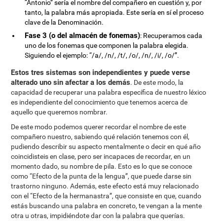
“Antonio” sería el nombre del compañero en cuestión y, por
tanto, la palabra más apropiada. Este sería en sí el proceso
clave de la Denominación.
Fase 3 (o del almacén de fonemas)
: Recuperamos cada
uno de los fonemas que componen la palabra elegida.
Siguiendo el ejemplo: “/a/, /n/, /t/, /o/, /n/, /i/, /o/”.
Estos tres sistemas son independientes y puede verse
alterado uno sin afectar a los demás
. De este modo, la
capacidad de recuperar una palabra específica de nuestro léxico
es independiente del conocimiento que tenemos acerca de
aquello que queremos nombrar.
De este modo podemos querer recordar el nombre de este
compañero nuestro, sabiendo qué relación tenemos con él,
pudiendo describir su aspecto mentalmente o decir en qué año
coincidisteis en clase, pero ser incapaces de recordar, en un
momento dado, su nombre de pila. Esto es lo que se conoce
como “Efecto de la punta de la lengua”, que puede darse sin
trastorno ninguno. Además, este efecto está muy relacionado
con el “Efecto de la hermanastra”, que consiste en que, cuando
estás buscando una palabra en concreto, te vengan a la mente
otra u otras, impidiéndote dar con la palabra que querías.