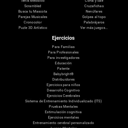
Tenis Melódico
Corta y cae
Scrambled
Cruzafichas
Busca tu Mascota
Nenúfares
Parejas Musicales
Golpea al topo
Cronocolor
Palabrájaros
Puzle 3D Artístico
Ver más juegos...
Ejercicios
Para Familias
Para Profesionales
Para investigadores
Educación
Patente
Babybright®
Distribuidores
Ejercicios para niños
Desarrollo Cognitivo
Ejercicios Cerebrales
Sistema de Entrenamiento Individualizado (ITS)
Pruebas Mentales
Estimulación cognitiva
Ejercicios mentales
Entrenamiento cerebral personalizado