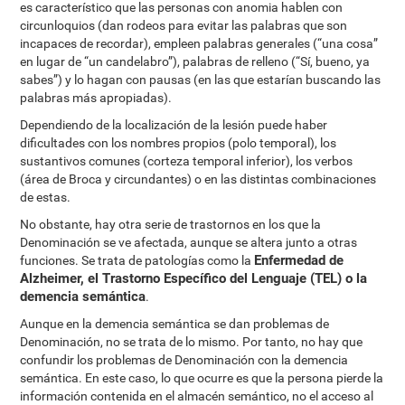
es característico que las personas con anomia hablen con
circunloquios (dan rodeos para evitar las palabras que son
incapaces de recordar), empleen palabras generales (“una cosa”
en lugar de “un candelabro”), palabras de relleno (“Sí, bueno, ya
sabes”) y lo hagan con pausas (en las que estarían buscando las
palabras más apropiadas).
Dependiendo de la localización de la lesión puede haber
dificultades con los nombres propios (polo temporal), los
sustantivos comunes (corteza temporal inferior), los verbos
(área de Broca y circundantes) o en las distintas combinaciones
de estas.
No obstante, hay otra serie de trastornos en los que la
Denominación se ve afectada, aunque se altera junto a otras
Enfermedad de
funciones. Se trata de patologías como la
Alzheimer, el Trastorno Específico del Lenguaje (TEL) o la
demencia semántica
.
Aunque en la demencia semántica se dan problemas de
Denominación, no se trata de lo mismo. Por tanto, no hay que
confundir los problemas de Denominación con la demencia
semántica. En este caso, lo que ocurre es que la persona pierde la
información contenida en el almacén semántico, no el acceso al