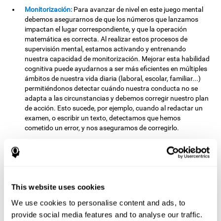
Monitorización:
Para avanzar de nivel en este juego mental
debemos asegurarnos de que los números que lanzamos
impactan el lugar correspondiente, y que la operación
matemática es correcta. Al realizar estos procesos de
supervisión mental, estamos activando y entrenando
nuestra capacidad de monitorización. Mejorar esta habilidad
cognitiva puede ayudarnos a ser más eficientes en múltiples
ámbitos de nuestra vida diaria (laboral, escolar, familiar...)
permitiéndonos detectar cuándo nuestra conducta no se
adapta a las circunstancias y debemos corregir nuestro plan
de acción. Esto sucede, por ejemplo, cuando al redactar un
examen, o escribir un texto, detectamos que hemos
cometido un error, y nos aseguramos de corregirlo.
Atención dividida:
Para avanzar de nivel en este juego mental
debemos prestar atención simultáneamete a diferentes
estímulos y coordinar acciones en paralelo. Al realizar esta
tarea estamos activando y fortaleciendo las estructuras
neuronales implicadas en nuestra capacidad de atención
This website uses cookies
dividida. Mejorar esta habilidad cognitiva nos permite
We use cookies to personalise content and ads, to
atender de forma más eficiente a las múltiples demandas del
provide social media features and to analyse our traffic.
ambiente y minimizar el número de "interferencias".