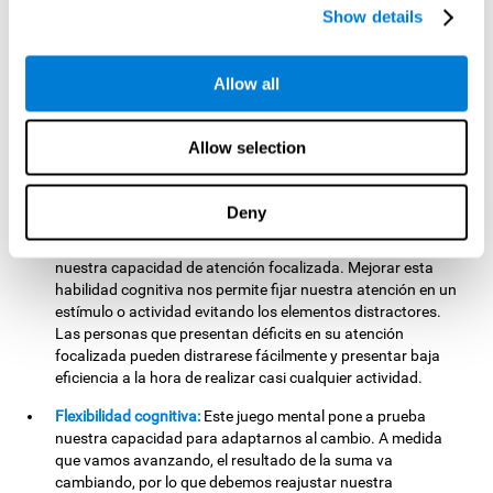
cognitiva nos ayudará a ser más eficientes en aquellas
Show details
actividades de nuestra vida diaria que impliquen tareas
cognitivas complejas. Como por ejemplo, la comprensión del
lenguaje, la lectura, las habilidades matemáticas, el
Allow all
aprendizaje o el razonamiento.
Atención focalizada:
Este juego de entrenamiento cerebral
Allow selection
pone a prueba nuestra atención. Para no ser eliminados
debemos analizar cuidadosamente qué número debemos
disparar. Si fallamos el tiro, nuestro proyectil se unirá a la
Deny
cola y la cinta irá avanzando y restándonos tiempo. Al
practicar este ejercicio estamos estimulando y fortaleciendo
nuestra capacidad de atención focalizada. Mejorar esta
habilidad cognitiva nos permite fijar nuestra atención en un
estímulo o actividad evitando los elementos distractores.
Las personas que presentan déficits en su atención
focalizada pueden distrarese fácilmente y presentar baja
eficiencia a la hora de realizar casi cualquier actividad.
Flexibilidad cognitiva:
Este juego mental pone a prueba
nuestra capacidad para adaptarnos al cambio. A medida
que vamos avanzando, el resultado de la suma va
cambiando, por lo que debemos reajustar nuestra