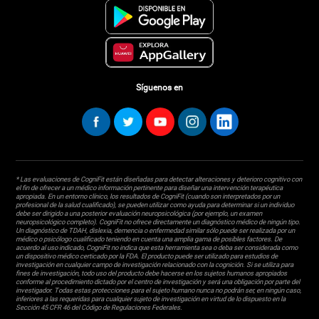
Síguenos en
* Las evaluaciones de CogniFit están diseñadas para detectar alteraciones y deterioro cognitivo con
el fin de ofrecer a un médico información pertinente para diseñar una intervención terapéutica
apropiada. En un entorno clínico, los resultados de CogniFit (cuando son interpretados por un
profesional de la salud cualificado), se pueden utilizar como ayuda para determinar si un individuo
debe ser dirigido a una posterior evaluación neuropsicológica (por ejemplo, un examen
neuropsicológico completo). CogniFit no ofrece directamente un diagnóstico médico de ningún tipo.
Un diagnóstico de TDAH, dislexia, demencia o enfermedad similar sólo puede ser realizada por un
médico o psicólogo cualificado teniendo en cuenta una amplia gama de posibles factores. De
acuerdo al uso indicado, CogniFit no indica que esta herramienta sea o deba ser considerada como
un dispositivo médico certicado por la FDA. El producto puede ser utilizado para estudios de
investigación en cualquier campo de investigación relacionado con la cognición. Si se utiliza para
fines de investigación, todo uso del producto debe hacerse en los sujetos humanos apropiados
conforme al procedimiento dictado por el centro de investigación y será una obligación por parte del
investigador. Todas estas protecciones para el sujeto humano nunca no podrán ser, en ningún caso,
inferiores a las requeridas para cualquier sujeto de investigación en virtud de lo dispuesto en la
Sección 45 CFR 46 del Código de Regulaciones Federales.