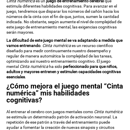
Cinta numérica
es un
juego de entrenamiento cerebral
que
estimula diferentes habilidades cognitivas. Para avanzar en el
juego, tendremos que disparar los números del cañón hacia los
números de la cinta con el fin de que, juntos, sumen la cantidad
indicada. No obstante, según aumente el nivel de complejidad de
este juego de entrenamiento mental, las exigencias cognitivas
serán mayores.
La dificultad de este juego mental se va adaptando a medida que
vamos entrenando
.
Cinta numérica
es un recurso científico
diseñado para medir continuamente nuestro desempeño y
regular de manera automática la complejidad de las tareas,
optimizando así nuestro entrenamiento cognitivo. El juego
mental
Cinta numérica
ha sido
perfeccionado para que niños,
adultos y mayores entrenen y estimulen capacidades cognitivas
esenciales
.
¿Cómo mejora el juego mental “Cinta
numérica” mis habilidades
cognitivas?
Al entrenar el cerebro con juegos mentales como
Cinta numérica
se estimula un determinado patrón de activación neuronal. La
repetición de ese patrón a través del entrenamiento puede
ayudar a fomentar la creación de nuevas sinapsis y circuitos