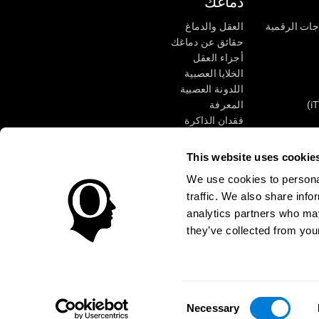
دماغك
جات الرقمية
العقل والدماغ
حقائق عن دماغك
أجزاء العقل
الخلايا العصبية
اللدونة العصبية
المعرفة
فقدان الذاكرة
كبار
الإعاقة الذهنية
وظائف ذهنية
This website uses cookie
الأعمال التنفيذيّة
We use cookies to personal
الإدراك الحسى
traffic. We also share info
الانتباه
analytics partners who may
they’ve collected from your
الوصول
مركز الثقة
Consent
CogniFit Inc © 2026
Necessary
Selection