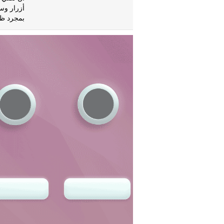
أزرار وس
بمجرد ظه