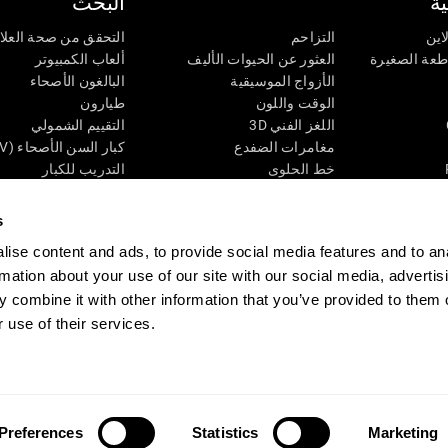
ة
البحث
اين
التزاحم
التحقق من صحة العلا
اطعة الصغيرة
العثور عن الحيوات الأليف
ألعاب الكمبيوتر
الأزواج الموسيقية
البالغون الأصحاء
الوقت واللون
طيارون
اللغز الفني 3D
التقييم الشمولي
مغامرات الضفدع
كبار السن الأصحاء (iTV)
خط الحلوى
التدريب للكبار
لغز
الحالة المعرفية عند ال
الأرقام
المراجعة المستمرة
s
طعة البصرية
لون النحلة
تصنيف SG4D
ise content and ads, to provide social media features and to an
اللعبة العقلية: تفجير البالونات
rmation about your use of our site with our social media, advertis
ات
ألعاب الذكاء
 combine it with other information that you’ve provided to them o
ألعاب اون لاين من آجل الذاكرة
 use of their services.
قي
ألعاب عقلية
 CogniFit
Media Kit
كن حليفا
كن بائعًا
إتصل بنا
مساعدة
بيان إمكانية 
Preferences
Statistics
Marketing