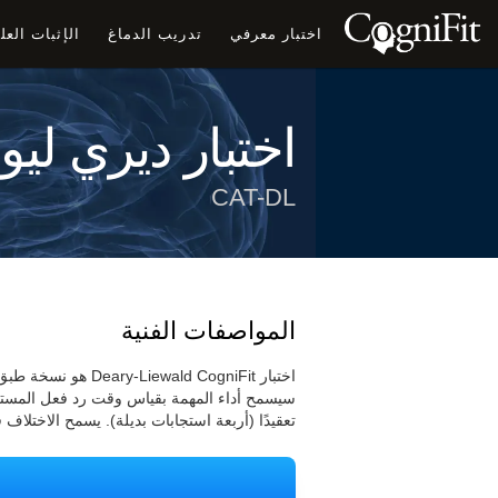
اختبار معرفي
تدريب الدماغ
الإثبات الع
اختبار ديري ليوا
CAT-DL
المواصفات الفنية
سيسمح أداء المهمة بقياس وقت رد فعل المست
تعقيدًا (أربعة استجابات بديلة). يسمح الاختلاف 