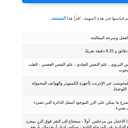
 قياسها في هذه المهمة ، اقرأ هذا
المستند
.
لفعل وسرعة المعالجة.
س التربوي ، علم النفس العيادي ، علم النفس العصبي ، الطب
بحوث.
المحوسب عبر الإنترنت (أجهزة الكمبيوتر والهواتف المحمولة
اللوحية).
رع ما يمكن على الزر الموجود أسفل الدائرة التي تضيء
 تضيء.
 الاختبار من مرحلتين. أولاً ، ستحتاج إلى النقر فوق الزر بمجرد
لدائرة. في المرحلة الثانية ، سيكون لديك أربع دوائر بأربعة