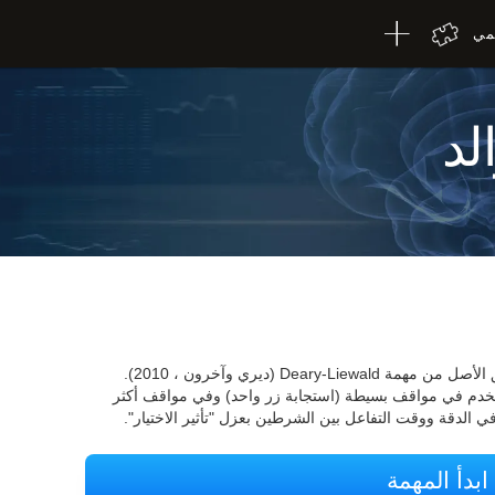
لمي
لد
اختبار Deary-Liewald CogniFit هو نسخة طبق الأصل من مهمة Deary-Liewald (ديري وآخرون ، 2010).
خدم في مواقف بسيطة (استجابة زر واحد) وفي مواقف أكثر
في الدقة ووقت التفاعل بين الشرطين بعزل "تأثير الاختيار".
ابدأ المهمة