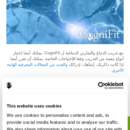
مع تدريب الدماغ والتمارين الدماغية ل CogniFit، يمكنك أيضا إختيار
أنواع معينة من التدريب وفقا للإحتياجات الخاصة. يمكنك أن تقرر أيضا
إذا كانت ذاكرتك، إنتباهك، إدراكك
والعديد من المجالات المعرفية الهامة
الأخرى.
جميع التمارين الذهنية المختلفة المتاحة على الإنترنت. التداريب الدماغية
المختلفة هي بسيطة وممتعة للقيام به. يمكنك إختيار التدريب بنفسك أو
اللعب مع الآخرين. قضاء 20 دقيقة، 2 أو 3 مرات في الأسبوع، يمكنك
أن تكون كافية لرؤية تحسينات سريعة في صحة الدماغ. يمكنك متابعة
تقدمك ورؤية كيف تتحسن مع مرور الوقت.
This website uses cookies
We use cookies to personalise content and ads, to
provide social media features and to analyse our traffic.
إبدأ بتقييم وتدريب دماغك ومهاراتك الآن!
We also share information about your use of our site with