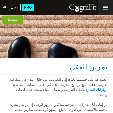
PRO
دخول
العرب
التسجيل
تمرين العقل
عقلك هو مثل جسمك يحتاج إلى التدريب. من خلال البدء في ممارسة
تداريب لعقلك تتبع برنامج التدريب الدماغي الأمثل, يمكنك مساعدة
مهاراتك المعرفية
على التدريب و ضمان البقاء بصحة جيدة لدماغك
وذهنك.
تمّ إثبات أنّ القدرات المعرفية تتخفّض بمرور الوقت إن لم تقم بشيء
لتجنّبه. بالاستفادة من لدونة الدماغ، يطوّر كوجنيفيت تمارين عقلية