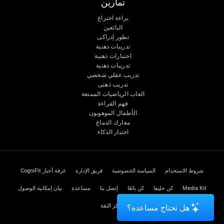
تمارين
براءة اختراع
البائعين
تطور إدراكى
تدريبات ذهنية
اختبارات ذهنية
تدريبات ذهنية
تدريب عقلي شخصي
تدريب ذهنى
العاب الرياضيات الممتعة
فهم القراءة
الأطفال الموهوبون
معارك الدماغ
اختبار الذكاء
شروط الاستخدام
السياسة الخصوصية
فريق الإدارة
غرفة أخبار CogniFit
Media Kit
كن حليفا
كن بائعًا
إتصل بنا
مساعدة
بيان إمكانية الوصول
مركز الثقة
هل تحتاج مساعدة؟