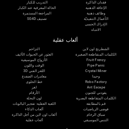
فقدان الذاكرة
التدريب للكبار
الإعاقة الذهنية
الحالة المعرفية عند الكبار
وظائف ذهنية
المراجعة المستمرة
الأعمال التنفيذيّة
تصنيف SG4D
الإدراك الحسى
الانتباه
ألعاب عقلية
الشطرنج اون لاين
التزاحم
الكلمات المتقاطعة الصغيرة
العثور عن الحيوات الأليف
Fruit Frenzy
الأزواج الموسيقية
Pipe Panic
الوقت واللون
Crystal Miner
اللغز الفني 3D
وحيدا
مغامرات الضفدع
Robo Factory
خط الحلوى
Ant Escape
لغز
يقودني للجنون
الأرقام
الكلمات المتقاطعة البصرية
لون النحلة
قم بالمطابقة
اللعبة العقلية: تفجير البالونات
فوضى الرياضيات
ألعاب الذكاء
سباق الرخام
ألعاب اون لاين من آجل الذاكرة
التنس الموسيقي
ألعاب عقلية