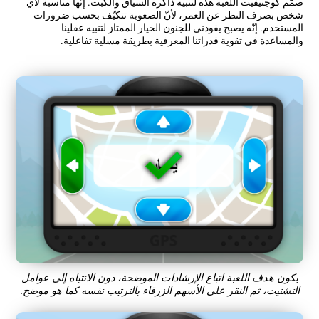
صمّم كوجنيفيت اللعبة هذه لتنبيه ذاكرة السياق والكبت. إنّها مناسبة لأي
شخص بصرف النظر عن العمر، لأنّ الصعوبة تتكيّف بحسب ضرورات
المستخدم. إنّه يصبح يقودني للجنون الخيار الممتاز لتنبيه عقلينا
والمساعدة في تقوية قدراتنا المعرفية بطريقة مسلية تفاعلية.
يكون هدف اللعبة اتباع الإرشادات الموضحة، دون الانتباه إلى عوامل
التشتيت، ثم النقر على الأسهم الزرقاء بالترتيب نفسه كما هو موضح.