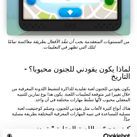
من المستويات المتعقدمة يجب أن تنفّذ الأفعال بطريقة معاكسة تمامًا
لتلك التي تظهر في التعليمات.
لماذا يكون يقودني للجنون محبوبا؟ -
التاريخ
يكون يقودني للجنون لعبة تقليدية للذاكرة لتنشيط اللدونة المعرفية من
خلال تغييرا غير متوقعة لتعليمات اللعبة. يكون هذا نوع تمارين للتنبيه
المعقلي محبوب لأنّها تنشّط مهارات مختلفة في آن واحد.
هناك أنواع كثيرة لألعاب مثل يقودني للجنون، وصمّم كوجنيفيت لعبة
مسلية للمساعدة في تنبيه المهارات المعرفية المختلفة بطريقة مسلية
جدّاً.
كيف تحسّن اللعبة العقلية "يقودني
للجنون" مهاراتي المعرفية؟