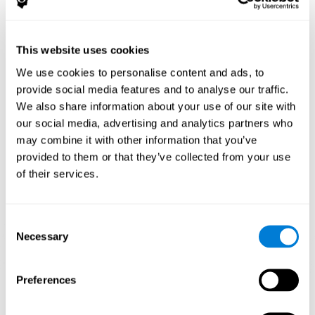
إنّ الاستمتاع بألعاب مثل يقودني للجنون لكوجنيفيت ينشّط نمط تنشيط
عصبية متنوع. إنّ تكرار النمط هذه وتدريبه باستمرار قد يساعد في إنشاء
This website uses cookies
نقاط تشابك جديدة، تنظيم الدوائر العصبية واستعادة الوظائف المعرفية
الضعيفة.
We use cookies to personalise content and ads, to
تساعد اللعبة يقودني للجنون في تدريب الكبت والإدراك البصري. إنّ تنبيه
provide social media features and to analyse our traffic.
هذه المهارات باستمرار قد يساعد في إنشاء نقاط تشابك جديدة، تنظيم
We also share information about your use of our site with
الدوائر العصبية وتحسين الوظائف المعرفية.
our social media, advertising and analytics partners who
الأسبوع الأوّل
الأسبوع الثاني
الأسبوع الثالث
may combine it with other information that you’ve
provided to them or that they’ve collected from your use
of their services.
Consent
Necessary
Selection
Preferences
إسقاط رسومي توجيهي للشبكات العصبية بعد 3 أسابيع.