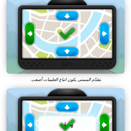
بتقدّم المستى يكون اتباع العليمات أصعب.