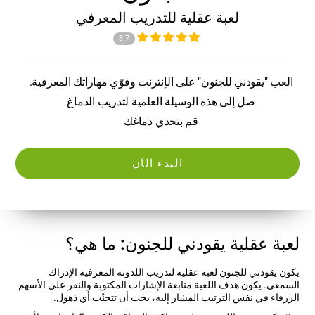
لعبة عقلية للتدريب المعرفي
3.7
العب "يقودني للجنون" على الإنترنت وقوّي مهاراتك المعرفية.
صل إلى هذه الوسيلة العلمية لتدريب الدماغ
قم بتحدي دماغك
البدء الآن
لعبة عقلية يقودني للجنون: ما هي؟
يكون يقودني للجنون لعبة عقلية لتدريب اللدونة المعرفية الإدراك
السمعي. يكون هدف اللعبة متابعة الإشارات المكتوبة والنقر على الأسهم
الزرقاء في نفس الترتيب المشار إليه، يجب أن تتجنّب أي ذهول.