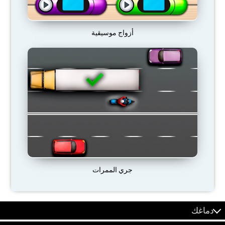
أزواج موسيقية
جري الممرات
دماغك