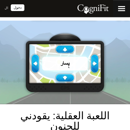
دخول
ال
اللعبة العقلية: يقودني
للجنون