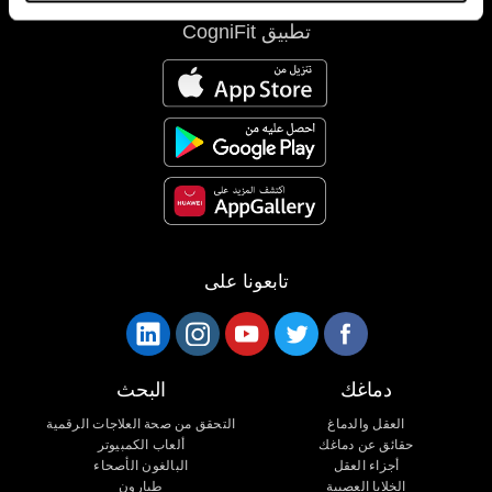
تطبيق CogniFit
تابعونا على
دماغك
البحث
العقل والدماغ
التحقق من صحة العلاجات الرقمية
حقائق عن دماغك
ألعاب الكمبيوتر
أجزاء العقل
البالغون الأصحاء
الخلايا العصبية
طيارون