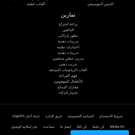
التنس الموسيقي
ألعاب عقلية
تمارين
براءة اختراع
البائعين
تطور إدراكى
تدريبات ذهنية
اختبارات ذهنية
تدريبات ذهنية
تدريب عقلي شخصي
تدريب ذهنى
العاب الرياضيات الممتعة
فهم القراءة
الأطفال الموهوبون
معارك الدماغ
اختبار الذكاء
شروط الاستخدام
السياسة الخصوصية
فريق الإدارة
غرفة أخبار CogniFit
Media Kit
كن حليفا
كن بائعًا
إتصل بنا
مساعدة
بيان إمكانية الوصول