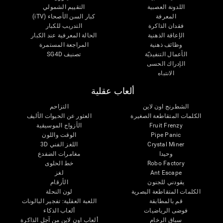
اللدونة العصبية
التقييم الشمولي
المعرفة
كبار السن الأصحاء (iTV)
فقدان الذاكرة
التدريب للكبار
الإعاقة الذهنية
الحالة المعرفية عند الكبار
وظائف ذهنية
المراجعة المستمرة
الأعمال التنفيذيّة
تصنيف SG4D
الإدراك الحسى
الانتباه
ألعاب عقلية
الشطرنج اون لاين
التزاحم
الكلمات المتقاطعة الصغيرة
العثور عن الحيوات الأليف
Fruit Frenzy
الأزواج الموسيقية
Pipe Panic
الوقت واللون
Crystal Miner
اللغز الفني 3D
وحيدا
مغامرات الضفدع
Robo Factory
خط الحلوى
Ant Escape
لغز
يقودني للجنون
الأرقام
الكلمات المتقاطعة البصرية
لون النحلة
قم بالمطابقة
اللعبة العقلية: تفجير البالونات
فوضى الرياضيات
ألعاب الذكاء
سباق الرخام
ألعاب اون لاين من آجل الذاكرة