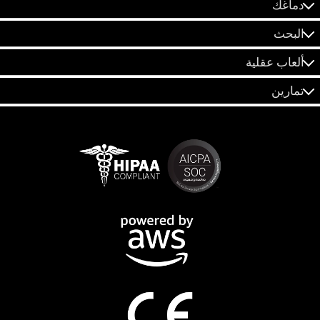
دماغك
البحث
ألعاب عقلية
تمارين