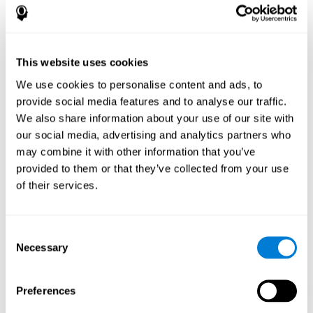
العين واليد.
كيف تحسّن اللعبة العقلية "سباق الرخام"
المهارات المعرفية؟
This website uses cookies
باللعب والتدريب باستمرار بألعاب مثل سباق الرخام لكوجنيفيت ننشّط
نمط التنشيط العصبي الذي يساعد في إعادة تنظيم الدوائر العصبية
We use cookies to personalise content and ads, to
واسترداد الوظائف المعرفية الضعيفة. إنّ تنبيه مهاراته باستمرار قد
provide social media features and to analyse our traffic.
يساعد في إنشاء تشابك عصبي جديد، وإعادة تنظيم الدوائر العصبية
We also share information about your use of our site with
وتحسين الوظائف المعرفية. في اللعبة سباق الرخام ننشّط القدرات
المتعلّقة بالتقدير والتنسيط بين العين واليد.
our social media, advertising and analytics partners who
may combine it with other information that you’ve
الأسبوع الأوّل
الأسبوع الثاني
الأسبوع الثالث
provided to them or that they’ve collected from your use
of their services.
Consent
Necessary
Selection
Preferences
إسقاط رسومي إرشادي للشبكات العصبية بعد 3 أسابيع.