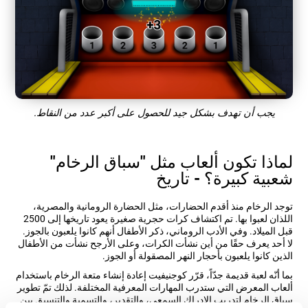
يجب أن تهدف بشكل جيد للحصول على أكبر عدد من النقاط.
لماذا تكون ألعاب مثل "سباق الرخام"
شعبية كبيرة؟ - تاريخ
توجد الرخام منذ أقدم الحضارات، مثل الحضارة الرومانية والمصرية،
اللذان لعبوا بها. تم اكتشاف كرات حجرية صغيرة يعود تاريخها إلى 2500
قبل الميلاد. وفي الأدب الروماني، ذكر الأطفال أنهم كانوا يلعبون بالجوز.
لا أحد يعرف حقًا من أين نشأت الكرات، وعلى الأرجح نشأت من الأطفال
الذين كانوا يلعبون بأحجار النهر المصقولة أو الجوز.
بما أنّه لعبة قديمة جدّاً، قرّر كوجنيفيت إعادة إنشاء متعة الرخام باستخدام
ألعاب المعرض التي ستدرب المهارات المعرفية المختلفة. لذلك تمّ تطوير
سباق الرخام لتدريب الإدراك السمعي، والتقدير، والتسمية والتنسيق بين