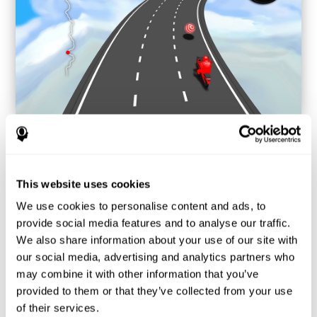
يجب أن تحاول الحصول على الكرات الإضافية من نفس لون السيارة.
This website uses cookies
لماذا تكون الألعاب مثل "الوقتو اللون"
محبوبة؟ - التاريخ
We use cookies to personalise content and ads, to
provide social media features and to analyse our traffic.
تعتمد اللعبة الوقت واللون على ألعاب السباق على أسلوب أركادي ينشّط
We also share information about your use of our site with
فيها اللاعب لقيادة السيارة بسرعة مستقرة وبالانزلاق على المنحنيات
our social media, advertising and analytics partners who
باصطدام الأشياء أو تجنّب العقبات.
may combine it with other information that you’ve
قرّر فريد علماء الأعصاب لكوجنيفيت اتخاذ الفكر هذا وتطوّر لعبة مسلية
provided to them or that they’ve collected from your use
تساعد المستخدم في إحياء تجربة أركادي وتدريب المهارات المعرفية.
of their services.