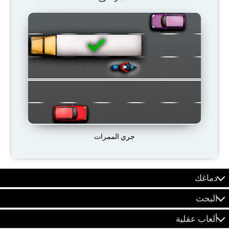
جري الممرات
دماغك
البحث
ألعاب عقلية