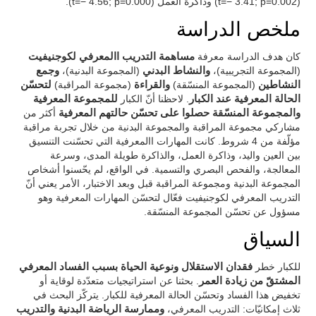
(t=− 3.41; p=0.002) وذاكرة العمل (t=− 4.56; p=0.000).
ملخص الدراسة
كان هدف الدراسة معرفة
مساهمة التدريب االمعرفي لكوجنيفيت
(المجموعة التجريبية)،
والنشاط البدني
(المجموعة البدنية)،
وجمع
النشاطين
(المجموعة المنسّقة)
والقراءة
(مجموعة المراقبة)
لتحسّن
الحالة المعرفية عند الكبار
. لاحظنا أنّ الكبار
للمجموعة المعرفية
والمجموعة المنسّقة حصلوا على تحسّن حالتهم المعرفية
أكثر من
مشاركي مجموعة المراقبة والمجموعة البدنية من خلال تجربة مراقبة
مؤلّفة من 4 شروط. كانت المهارات االمعرفية التي تحسّنت التنسيق
بين العين واليد، وذاكرة العمل، والذاكرة طويلة المدى، وسرعة
المعالجة، والفحص البصري والتسمية. في الواقع، لم يحّسنوا أشخاص
المجموعة البدنية ومجموعة المراقبة قبل وبعد الاختبار، الأمر يعني أنّ
التدريب المعرفي لكوجنيفيت فعّال لتحسّن المهارات المعرفية وهو
مسؤول عن تحسّن المجموعة المنسّقة.
السياق
للكبار خطر
فقدان الاستقلال ونوعية الحياة بسبب الفساد المعرفي
المشتقّ من زيادة العمر
. بحثنا عن استراتيجيات متعدّدة لوقاية أو
تخفيض هذا الفساد وتحسّن الحالة المعرفية للكبار. يتركّز البحث في
ثلاث إمكانيّات: التدريب المعرفي،
وممارسة الرياضة البدنية والتدريب