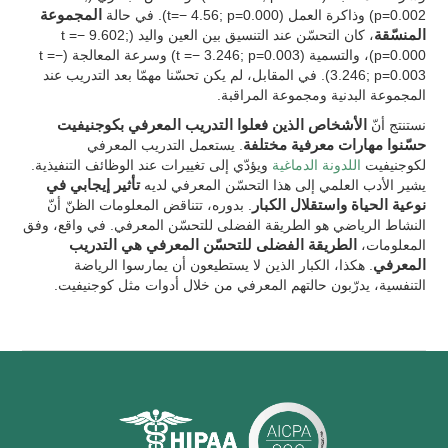
p=0.002) وذاكرة العمل (t=− 4.56; p=0.000). في حالة
المجموعة
المنسّقة
، كان التحسّن عند التنسيق بين العين واليد (t =− 9.602;
p=0.000)، والتسمية (t =− 3.246; p=0.003) وسرعة المعالجة (t =−
3.246; p=0.003). في المقابل، لم يكن تحسّنا مهمّا بعد التدريب عند
المجموعة البدنية ومجموعة المراقبة.
نستنتج أنّ
الأشخاص الذين فعلوا التدريب المعرفي بكوجنيفيت
حسّنوا مهارات معرفية مختلفة
. يستعمل التدريب المعرفي
لكوجنيفيت
اللدونة الدماغية
ويؤدّي إلى تغييرات عند الوظائف التنفيذية.
يشير الأدب العلمي إلى هذا التحسّن المعرفي لديه
تأثير إيجابي في
نوعية الحياة واستقلال الكبار
. بدوره، تتناقض المعلومات الظنّ أنّ
النشاط الرياضي هو الطريقة الفضلى للتحسّن المعرفي. في واقع، وفق
المعلومات،
الطريقة الفضلى للتحسّن المعرفي هي التدريب
المعرفي
. هكذا، الكبار الذين لا يستطيعون أن يمارسوا الرياضة
التنفسية، يدرّبون حالتهم المعرفي من خلال أدوات مثل كوجنيفيت.