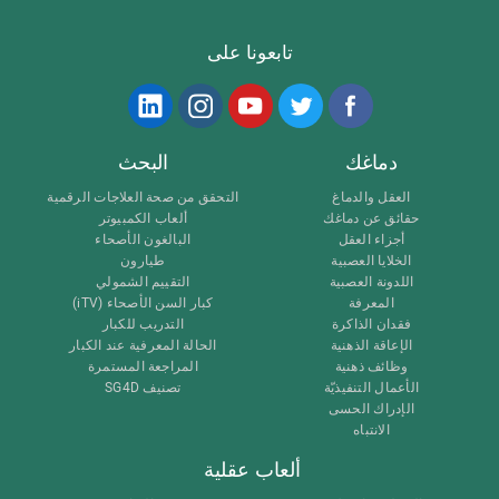
تابعونا على
دماغك
البحث
العقل والدماغ
التحقق من صحة العلاجات الرقمية
حقائق عن دماغك
ألعاب الكمبيوتر
أجزاء العقل
البالغون الأصحاء
الخلايا العصبية
طيارون
اللدونة العصبية
التقييم الشمولي
المعرفة
كبار السن الأصحاء (iTV)
فقدان الذاكرة
التدريب للكبار
الإعاقة الذهنية
الحالة المعرفية عند الكبار
وظائف ذهنية
المراجعة المستمرة
الأعمال التنفيذيّة
تصنيف SG4D
الإدراك الحسى
الانتباه
ألعاب عقلية