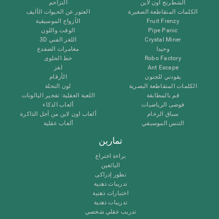
الشطرنج اون لاين
التزاحم
الكلمات المتقاطعة الصغيرة
العثور عن الحيوات الأليف
Fruit Frenzy
الأزواج الموسيقية
Pipe Panic
الوقت واللون
Crystal Miner
اللغز الفني 3D
وحيدا
مغامرات الضفدع
Robo Factory
خط الحلوى
Ant Escape
لغز
يقودني للجنون
الأرقام
الكلمات المتقاطعة البصرية
لون النحلة
قم بالمطابقة
اللعبة العقلية: تفجير البالونات
فوضى الرياضيات
ألعاب الذكاء
سباق الرخام
ألعاب اون لاين من آجل الذاكرة
التنس الموسيقي
ألعاب عقلية
تمارين
براءة اختراع
البائعين
تطور إدراكى
تدريبات ذهنية
اختبارات ذهنية
تدريبات ذهنية
تدريب عقلي شخصي