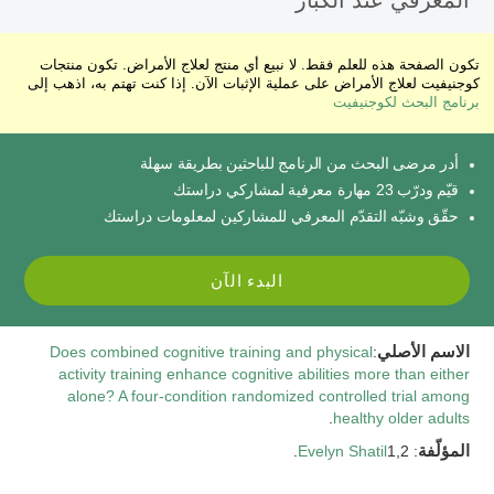
المعرفي عند الكبار
تكون الصفحة هذه للعلم فقط. لا نبيع أي منتج لعلاج الأمراض. تكون منتجات
كوجنيفيت لعلاج الأمراض على عملية الإثبات الآن. إذا كنت تهتم به، اذهب إلى
برنامج البحث لكوجنيفيت
أدر مرضى البحث من الرنامج للباحثين بطريقة سهلة
قيّم ودرّب 23 مهارة معرفية لمشاركي دراستك
حقّق وشبّه التقدّم المعرفي للمشاركين لمعلومات دراستك
البدء الآن
الاسم الأصلي
:
Does combined cognitive training and physical
activity training enhance cognitive abilities more than either
alone? A four-condition randomized controlled trial among
.
healthy older adults
المؤلّفة
:
1,2.
Evelyn Shatil