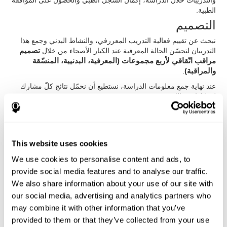
والتدريبات خلال الدراسة، إكمال السجل الطبي والحصول على الموافقة
الطبية.
التصميم
نبحث عن تقييم فعالية التدريب المعررفي، والنشاط البدني وجمع هذا
التدريبان لتحسّن الحالة المعرفية عند الكبار الأصحاء من خلال
تصميم
مراقب اتّقاقي لأربع مجموعات (المعرفية، البدنيية، المنسّقة
والمراقبة)
.
عند نهاية جمع معلومات الدراسة، نستطيع أن نحمّل نتائج كلّ مشارك
لتحليلها في الكمبيوتر
التدخّل في المجموعة البدنية
بما أنّ عمر المشاركين (كان عمر ال59% منهم 80 عاما أو أكثر)، لم
يستطيعوا ممارسة الرياضة الشديدة. لذلك، صمّمنا جلسات التمرين (10
This website uses cookies
دقيقة)، والتدريب القلبي العرقي (15 دقيقة)، والأنشطة التنفسية (5
دقائق)، وتدريب القوّة (10 دقيقة)، وتدريب اللدونة (5 دقائق) وجلسة
We use cookies to personalise content and ads, to
الاستراح. هم الذين لم يتمّوا جلسة الرياشة الكاملة، تمّوا أنشطة
provide social media features and to analyse our traffic.
مطابقة على متستواهم البدنية.
We also share information about your use of our site with
التدخّل في المجموعة المنسّق
our social media, advertising and analytics partners who
may combine it with other information that you’ve
جمع مشاركو المجموعة المنسّق بين تدريب المجموعة المعرفية
(باستعمال كوجنيفيت) وتدريب المجموعة البدنية. تمّ المشاركون أكثر
provided to them or that they’ve collected from your use