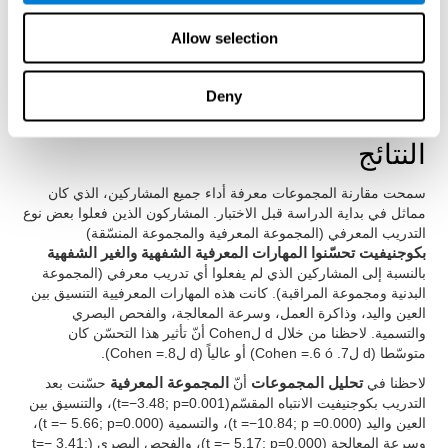
Allow selection
الوقتxالتدريب المعرفي.
الوقتxالتدريب البدني.
الوقتxالتدريب المعرفي xالتدريب البدني.
Deny
النتائج
سمحت مقارنة المجموعات معرفة أداء جميع المشاركين، الذي كان
مماثل في بداية الدراسة قبل الاختبار. المشاركون الذين فعلوا بعض نوع
التدريب المعرفي (المجموعة المعرفية والمجموعة المنسّقة)
بكوجنيفيت تحسّنوا المهارات المعرفية الشفهية والغير الشفهية
بالنسبة إلى المشاركين الذي لم يفعلوا أي تدريب معرفي (المجموعة
البدنية ومجموعة المراقبة). كانت هذه المهارات المعرفيية التنسيق بين
العين واليد، وذاكرة العمل، وسرعة المعالجة، والفحص البصري
والتسمية. لاحظنا من خلال d لCohen أنّ تأثير هذا التحسّن كان
متوسّطا (d لCohen =.6 ó .7) أو عالياً (d لCohen =.8).
لاحظنا في
تحليل المجموعات
أنّ
المجموعة المعرفية
حسّنت بعد
التدريب بكوجنيفيت الانتباه المقسّم(t=−3.48; p=0.001)، والتنسيق بين
العين واليد (t =−10.84; p =0.000)، والتسمية (t =− 5.66; p=0.000)،
وسرعة المعالجة (t =− 5.17; p=0.000)، والفحص البصري (t=− 3.41;