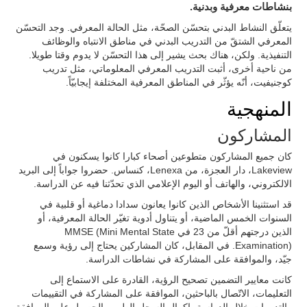
بنشاطات معرفية وبدنية.
يتعلّق النشاط البدني بتحسّن الصحّة، مثل الحالة المعرفي. وجد التحسّن
المعرفي الشتقّ من التدريب البدني في مناطق الانتباه والوظائف
التنفيذية. ولكن، هناك بحث يشير إلى هذا التحسّن لا يدوم وقتا طويلا.
من ناحية أخرى، أثبت التدريب المعرفي المعلوماتي، مثل تدريب
كوجنيفيت، أنّه يؤثّر في المناطق المعرفية المختلفة إيجابيّاً.
المنهجية
المشاركون
كان جميع المشاركون متطوعين أصحاء كبارا كانوا يسكنون في
Lakeview، دار العجزة، من Lenexa، كنساس. حضروا جواباً إلى البريد
الالكتروني، والهاتف أو اليوم الإعلامي الذي تحدّثنا فيه عن الدراسة.
قد استثنينا الأشخاص الذين كانوا يعانون سدادا دماغية أو قلبية في
السنوات الخمس الماضية، أو يتناول أدوية تغيّر الحالة المعرفية، أو
الذين درجتهم أقلّ من 23 في MMSE (Mini Mental State
Examination). في المقابل، كان المشاركين يحتاج إلى رؤية وسمع
جيّد، والموافقة على المشاركة في نشاطات الدراسة.
كانت معايير التضمين تصحيح الرؤية، القادرة على الاستماع إلى
التعليمات، الاتّصال بالباحثين، الموافقة على المشاركة في التقييمات