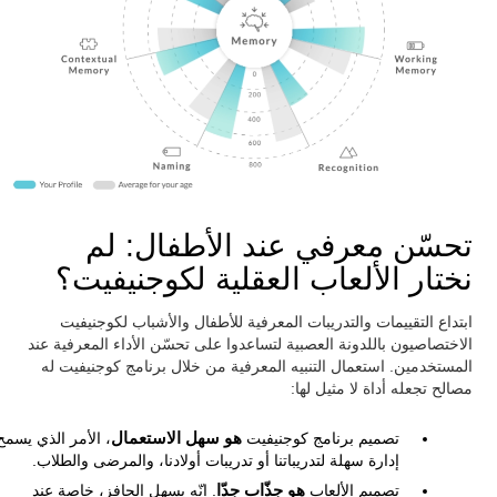
تحسّن معرفي عند الأطفال: لم
نختار الألعاب العقلية لكوجنيفيت؟
ابتداع التقييمات والتدريبات المعرفية للأطفال والأشباب لكوجنيفيت
الاختصاصيون باللدونة العصبية لتساعدوا على تحسّن الأداء المعرفية عند
المستخدمين. استعمال التنبيه المعرفية من خلال برنامج كوجنيفيت له
مصالح تجعله أداة لا مثيل لها:
تصميم برنامج كوجنيفيت
هو سهل الاستعمال
، الأمر الذي يسمح
إدارة سهلة لتدريباتنا أو تدريبات أولادنا، والمرضى والطلاب.
تصميم الألعاب
هو جذّاب جدّا
. إنّه يسهل الحافز، خاصة عند