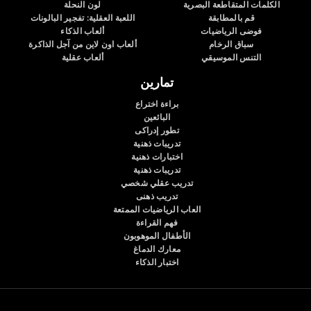
الكلمات المتقاطعة البصرية
لون النحلة
قم بالمطابقة
اللعبة العقلية: تفجير البالونات
فوضى الرياضيات
ألعاب الذكاء
سباق الرخام
ألعاب اون لاين من آجل الذاكرة
التنس الموسيقي
ألعاب عقلية
تمارين
براءة اختراع
البائعين
تطور إدراكى
تدريبات ذهنية
اختبارات ذهنية
تدريبات ذهنية
تدريب عقلي شخصي
تدريب ذهنى
العاب الرياضيات الممتعة
فهم القراءة
الأطفال الموهوبون
معارك الدماغ
اختبار الذكاء