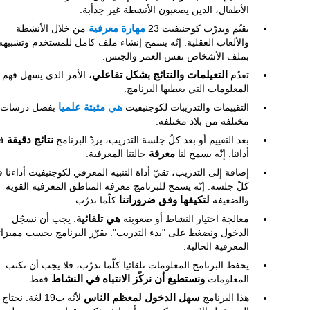
الأطفال، الذين يصعبون الأنشطة غير جذأبة.
يقيّم ويدرّب كوجنيفيت 23
مهارة معرفية
من خلال الأنشطة
والألعاب العقلية. إنّه يسمح إنشاء ملف كامل للمستخدم وتشبيهه
بملف الأشخاص نفس العمر والجنس.
تقدّم
التعيلمات والنتائج بشكل تفاعلي
، الأمر الذي يسهل فهم
المعلومات التي يعطيها البرنامج.
التقييمات والتدريبات لكوجنيفيت
هي مثبتة علميا
بفضل درسات
مختلفة من بلاد مختلفة.
بعد التقييم أو بعد كلّ جلسة التدريب، يردّ البرنامج
نتائج دقيقة
ف
أدائنا. إنّه يسمح لنا
معرفة
حالتنا المعرفية.
إضافة إلى التدريب، تقيّ أداة التنبيه المعرفي لكوجنيفيت أداءنا 
كلّ جلسة. إنّه يسمح للبرنامج معرفة المناطق المعرفية القوية
والضعيفة
لتكيفها وفق ضروراتنا
كلّما ندرّب.
معالجة اختيار النشاط أو صعوبته
هي تلقائية
. يجب أن نسجّل
الدخول ونضغط على "بدء التدريب". يقرّر البرنامج بحسب مميزاتن
المعرفية الحالية.
يحفظ البرنامج المعلومات تلقائيا كلّما ندرّب، فلا يجب أن نكتب
المعلومات
ونستطيع أن نركّز الانتباه في النشاط
فقط.
هذا البرنامج
سهل الدخول لمعظم الناس
لأنّه ب19 لغة. نحتاج