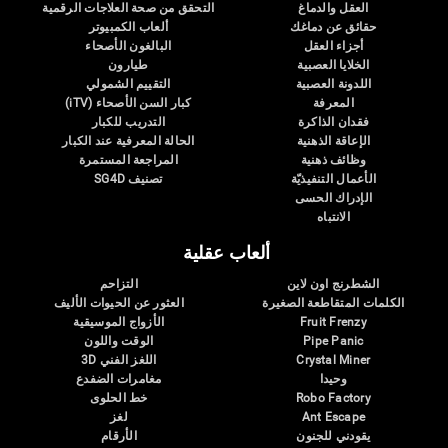
العقل والدماغ
التحقق من صحة العلاجات الرقمية
حقائق عن دماغك
ألعاب الكمبيوتر
أجزاء العقل
البالغون الأصحاء
الخلايا العصبية
طيارون
اللدونة العصبية
التقييم الشمولي
المعرفة
كبار السن الأصحاء (iTV)
فقدان الذاكرة
التدريب للكبار
الإعاقة الذهنية
الحالة المعرفية عند الكبار
وظائف ذهنية
المراجعة المستمرة
الأعمال التنفيذيّة
تصنيف SG4D
الإدراك الحسى
الانتباه
ألعاب عقلية
الشطرنج اون لاين
التزاحم
الكلمات المتقاطعة الصغيرة
العثور عن الحيوات الأليف
Fruit Frenzy
الأزواج الموسيقية
Pipe Panic
الوقت واللون
Crystal Miner
اللغز الفني 3D
وحيدا
مغامرات الضفدع
Robo Factory
خط الحلوى
Ant Escape
لغز
يقودني للجنون
الأرقام