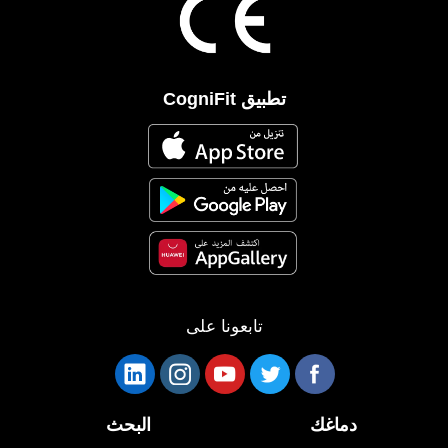
تطبيق CogniFit
تابعونا على
دماغك
البحث