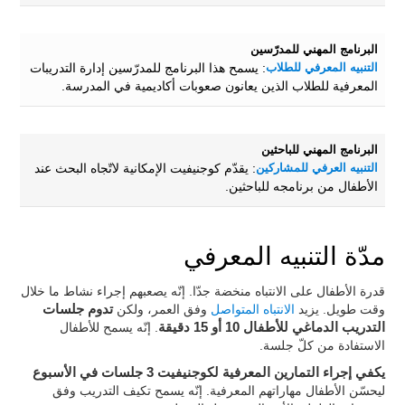
البرنامج المهني للمدرّسين
التنبيه المعرفي للطلاب
: يسمح هذا البرنامج للمدرّسين إدارة التدريبات
المعرفية للطلاب الذين يعانون صعوبات أكاديمية في المدرسة.
البرنامج المهني للباحثين
التنبيه العرفي للمشاركين
: يقدّم كوجنيفيت الإمكانية لاتّجاه البحث عند
الأطفال من برنامجه للباحثين.
مدّة التنبيه المعرفي
قدرة الأطفال على الانتباه منخضة جدّا. إنّه يصعبهم إجراء نشاط ما خلال
وقت طويل. يزيد
الانتباه المتواصل
وفق العمر، ولكن
تدوم جلسات
التدريب الدماغي للأطفال 10 أو 15 دقيقة
. إنّه يسمح للأطفال
الاستفادة من كلّ جلسة.
يكفي إجراء التمارين المعرفية لكوجنيفيت 3 جلسات في الأسبوع
ليحسّن الأطفال مهاراتهم المعرفية. إنّه يسمح تكيف التدريب وفق