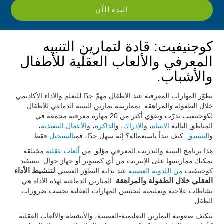
البدء الآن
كوجنيفيت: قادة لتمارين التنبيه
المعرفي والألعاب العقلية للأطفال
والأشباب.
تطوّر المهارات المعرفية عند الأطفال مهمّ جدّا للتعلم والأداء الأكاديمي
خلال الطفولة والمراهقة. بممارسة تمارين التنيبه الدماغي للأطفال
لكوحنيفيت ندرّب ونقوّي أكثر من 20 مهارة معرفية مجمعة في
المناطق التالية:
الانتباه
، و
الإدراك
، و
الذاكرة
، و
الأعمال التنفيذية
،
و
التنسيق
. كيف نبدأ باستعماله؟ إنّه سهل جدّا، قم
بالتسجيل
فقط.
هذا برنامج التنبيه والتدريب المعرفي مؤلق من
ألعاب عقلية
مختلقة
يمكنك ممارستها على الإنترنت من أي كمبيوتر أو جهاز جوال. يستفيد
كوجنيفيت
من اللدونة العصبية
عند بداية التطوّر العصبي
لتنشيط الأداء
العقلي خلال الطفولة والمراهقة
. المتارين الدماغية لهذه الأداة هي
نشاطات علاجية وتعليمية لتحسين المهارات العقلية بحسب ضرورات
الطفل.
تتكيف صعوببة التمارين التعليمية-العصبية، والأنشطة والألعاب العقلية