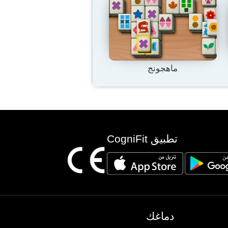
ماهجونج
تطبيق CogniFit
دماغك