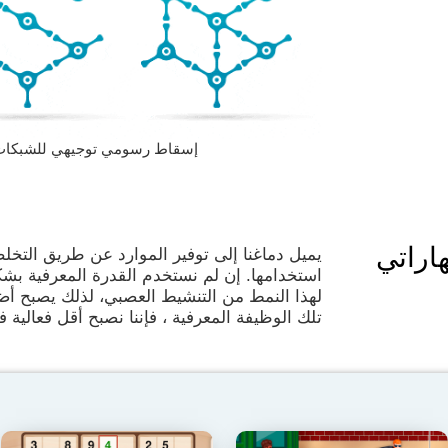
إسقاط رسومي توجيهي للشبكات العصبية
اراتي
يميل دماغنا إلى توفير الموارد عن طريق التخلص
استخدامها. إن لم نستخدم القدرة المعرفية بشكل
لهذا النمط من التنشيط العصبي، لذلك يصبح أض
تلك الوظيفة المعرفية ، فإننا نصبح أقل فعالية ف