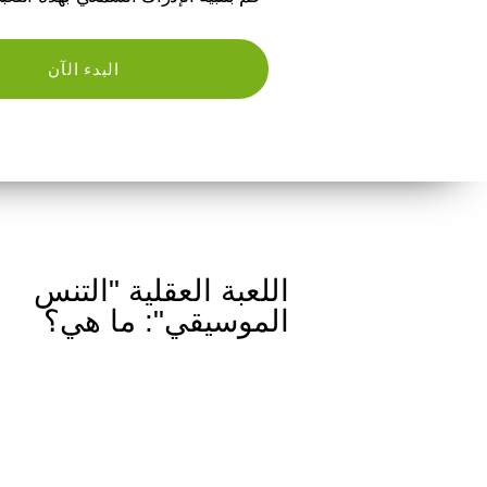
البدء الآن
اللعبة العقلية "التنس
الموسيقي": ما هي؟