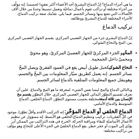
ما هي أجزاء الدماغ؟ إنّ الدماغ البشريّ أحد الأعضاء أكثر تعقيدا لجسمنا. إنه مؤلّف
من أجزاء مختلفة أو تراكب تقوم بأعمال دماغيّة وتعمل تنسيقاً وحدةً من خلال آلاف
الاتّصالات التي تضع بينها وبسائر الجسم. فيما يلي، نقدّمك صفة تركيب الدماغ،
الأجزاء المختلفة للدماغ البشريّ ووظائفه.
تركيب الدماغ
إنّ الدماغ البشري جزء من الجهاز العصبي المركزي. يقسم الجهاز العصبي المركزي
بين: المخ والنخاع الشوكي.
المخّ
هو الجزء المركزيّ للجهاز العصبيّ المركزيّ، وهو محويّ
ومحميّ داخل الجمجمة.
النخاع الشوكي
كحبل طويل أبيض يقع في العمود الفقريّ ويصل المخّ
بسائر الجسم. إنه يعمل كطريق سيّار المعلومات بين المخّ والجسم،
وهوينقل جميع المعلومات المتلقية بالدماغ لسائر الجسم.
وبالتالي الدماغ والمخ ليسا نفس الشيء. لمعرفة ما هو المخ والدماغ، علين أن
نعرف تقسيم التطوّر البدائي للجهاز العصبي المركزي. خلال التطوّر,
يقسم مخ
الإنسان بين ثلاثة أدمغة
مختلفة بحسب مستوى التطوّر: الدماغ الخلفي، الدماغ
المتوسط والدماغ الأمامي.
الدماغ الخلفي أو الدماغ المؤخّر:
إنه التركيب الأقدم وأقلّ تطوّرا، موجود
في كلّ الفقريات. تركيب وتنظيم الدماغ الخلفي هو الأبسط. إنه مسؤول عن تنظيم
الأعمال الأساسيّة للبقاء ومراقبة الحركة. الجرح في هذه التراكيب من الممكن أن
يؤدّي إلى الموت أو عجز خطر. يقع الدماغ الخلفيّ في الجزء الأعلى للنخاع وهو مؤلّف
من تراكيب مختلفة: