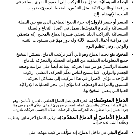
البصلة السيسائيّة
: يتحوّل هذا التركيب إلى العمود الفقري. يساعد في
مراقبة الوظائف الآليّة، مثل التنفّس، الضغط الدمويّ، ضربات
القلب، الإنهضام، إلخ.
الجسر أو جسر فارول
: إنه جزء الجذع الدماغي الذي يقع بين البصلة
السيسائيّة والدماغ المتوسّط. يعمل في اتّصال النخاع والبصلة
السيسائيّة بالتراكب العليا لنصفي قشرة الدماغ بالمخيخ. إنّه متضمّن
في مراقبة أعمال الجسم الآليّة وله دور مهمّ في مستويات التنبيه
والوعي، وفي تنظيم النوم.
المخيخ
: يقع تحت الدماغ وهو ثاني أكبر تركيب الدماغ. يتضمّن المخيخ
جميع المعلومات المتلقية من القنوات الحسيّة والمحرّكة للدماغ،
فعمله الرائسيّ هو مراقبة الحركة. يساعد أيضاً على مراقبة وِضعة
الجسم والتوازن، كما يسمح للناس تعلّم الحركة، المشى، ركوب
الدرّاجة... تؤدّي الأضرار في هذا التركيب إلى مشاكل الحركة،
التنسيق والمراقبة الوضعيّة، كما تؤدّي إلى عجز العمليات الإدراكيّة
العليا التي يتصل المخيخ بها.
الدماغ المتوسّط:
إنه الجزء الذي يصل الدماغ الخلفي بالدماغ الأماميّ، وهو
ينقل المنبّه المحرّك والحسيّ. عمله الصحيح ضروريّ للوعي. يؤدّي الجرح في هذا
جزء الدماغ إلى اضطرابات الحركة، مثل الرجفات، صلابة الجسم، حركات نادرة...
الدماغ الأماميّ أو الدماغ المقدّم:
إنه تركيب الدماغ أكثر تطوّرا وتنظيمه
وتعقّده أعلى. لديه جزآن:
الدماغ البيني:
في داخل الدماغ. إنه مؤلّف تراكيب مهمّة، مثل