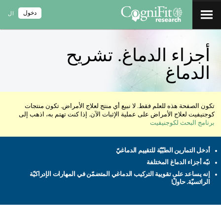
دخول
ال
أجزاء الدماغ. تشريح
الدماغ
تكون الصفحة هذه للعلم فقط. لا نبيع أي منتج لعلاج الأمراض. تكون منتجات
كوجنيفيت لعلاج الأمراض على عملية الإثبات الآن. إذا كنت تهتم به، اذهب إلى
برنامج البحث لكوجنيفيت
أدخل التمارين الطبّيّة للتقييم الدماغيّ
نبّه أجزاء الدماغ المختلفة
إنه يساعد على تقويية التركيب الدماغي المتضمّن في المهارات الإدراكيّة
الرائسيّة. حاولْ!