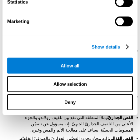
Statistics
وإذا كانت هذه الأتلام عميقة، سمّيت شقوق. تنقسم القشرة الدماغيّة إلى نصفين،
اليمين واليسار، وهما مقسومان بالشقّ المركزيّ ومتّصلان بتركيت اسمه الجسم
الجاسئ، الذي يسمح نقل المعلومات بينهما. يراقب كلّ نصف جانب الجسم، لكنّ
المراقة معكوسة: يراقب النصف اليسير الجانب اليمين، ويراقب النصف النمين
Marketing
الجانب اليسير. يسمّى هذا الظاهرة مركزة الدماغ الحركيّة.
كلّ نصف مقسوم بأربعة فصوص:
هذه الفصوص محدّدة بأربعة تلافيف
دماغيّة (تلافيف الفص الجبهي أو تلفييف رولاندو، تلافيف الفص الجداري أو تلفيف
سيلبيو، تلافيف الفص الصدغي وتلافيف الفص القفائيّ):
Show details
الفص الجبهي:
هو الفص الأكبر من القشرة. يقع في الجزء الأماميّ،
خلف الجبهة، ويتّسع من الجزء الأماميّ إلى تلفييف رولاندو. إنّه
مركزة القيادة والمراقبة لدماغك، "مدير الجوفة الكبير". يتعلّق
Allow all
بالوظائف التنفيذية (Miller, 2000; Miller & Cohen, 2001) وهو
متضمّن في التخطيط، الاستدلال وحلّ المشاكل، العقل، مراقبة
الإندفاع، تنظيم الشعور، مثل التقمّص العاطفيّ والكرامة، وتنظيم
Allow selection
السلوك.
الفص الصدغي:
إنه منفصل عن الفص الجبهي والجداريّ بتلفيف
Deny
سلبيو وحدود الفص الغربيّ. يتدخّل في المعالجة السمعيّة واللغة.
يتضمّن في أعمال الذاكرة وتنظيم الشعور.
الفص الجداريّ:
يملأ المنطقة التي تقع بين تلفيف رولاندو والجزء
الأعلى من التلفيف الجداريّ-الجبهيّ. إنه مسؤول عن تضمّن
المعلومات الحسيّة. يساعد على معالجة الألم والمس وغيره.
الفص القذالي:
إنه محدّد بحدود الفصَّين الجذاريّ والصدغيّ الخلفيّة.