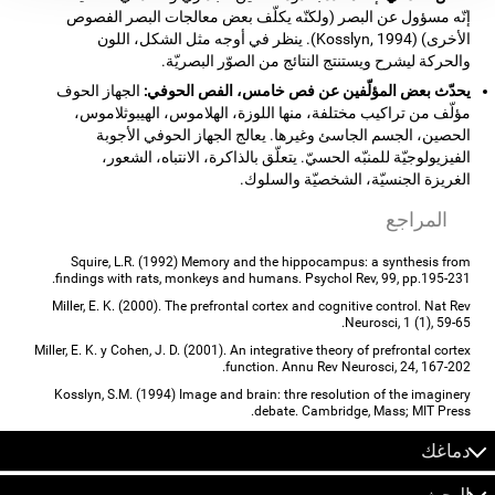
إنّه مسؤول عن البصر (ولكنّه يكلّف بعض معالجات البصر الفصوص
الأخرى) (Kosslyn, 1994). ينظر في أوجه مثل الشكل، اللون
والحركة ليشرح ويستنتج النتائج من الصوّر البصريّة.
يحدّث بعض المؤلّفين عن فص خامس، الفص الحوفي:
الجهاز الحوف
مؤلّف من تراكيب مختلفة، منها اللوزة، الهلاموس، الهيبوثلاموس،
الحصين، الجسم الجاسئ وغيرها. يعالج الجهاز الحوفي الأجوبة
الفيزيولوجيّة للمنبّه الحسيّ. يتعلّق بالذاكرة، الانتباه، الشعور،
الغريزة الجنسيّة، الشخصيّة والسلوك.
المراجع
Squire, L.R. (1992) Memory and the hippocampus: a synthesis from
findings with rats, monkeys and humans. Psychol Rev, 99, pp.195-231.
Miller, E. K. (2000). The prefrontal cortex and cognitive control. Nat Rev
Neurosci, 1 (1), 59-65.
Miller, E. K. y Cohen, J. D. (2001). An integrative theory of prefrontal cortex
function. Annu Rev Neurosci, 24, 167-202.
Kosslyn, S.M. (1994) Image and brain: thre resolution of the imaginery
debate. Cambridge, Mass; MIT Press.
دماغك
البحث