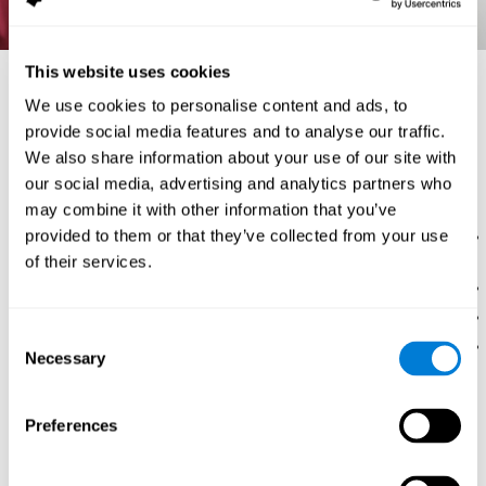
This website uses cookies
تشريح الدماغ وأعماله
We use cookies to personalise content and ads, to
وبدوره، هناك في الدماغ مناطق مختلفة. إنّ أجزاء الدماغ المختلفة ووظائفها
provide social media features and to analyse our traffic.
الأساسية هي:
We also share information about your use of our site with
العقد القاعديّة:
إنها تراكيب عصبيّة تحت القشرة وعمله ابتداء وتضمّن الحركة.
our social media, advertising and analytics partners who
تتلقّى المعلومات من القشرة الدماغيّة والجذع الدماغي، تعالجها وتنقلها إلى القشرة،
النخاع والجذع لتسمح تنسيق الحركة. إنها مؤلّفة من تراكيب مختلفة:
may combine it with other information that you’ve
provided to them or that they’ve collected from your use
النواة الذنبية، نواة بشكل C متضمّنة في مراقبة الحركة الإراديّة وفي
عمليّات التعلّم والذاكرة.
of their services.
البَطامة
الكرة الشاحبة
Consent
اللوزة الدماغيّة، دورها أساسيّ في الشعور، لا سيما الخوف. تساعد
Necessary
Selection
اللوزة الدماغيّة على تحزين وتصنيف الذكريات المليئة بالشعور.
الحصين:
إنه تركيب صغير تحت القشرة بشكل حصان البحر ودوره مهمّ جدّا
لتكوين الذاكرة (Kosslyn, 1994)، إمّا لتصنيف المعلومات أو في الذاكرة طويلة
Preferences
المدى.
القشرة الدماغيّة:
إنّها مادّة رماديّة رفيعة تطوي على نفسها مشكّلا عجرات
تسمّى التلافيف التي تميّز الدماغ. إن التلافيف محدّدة بانخفضات أو الأتلام الدماغيّة،