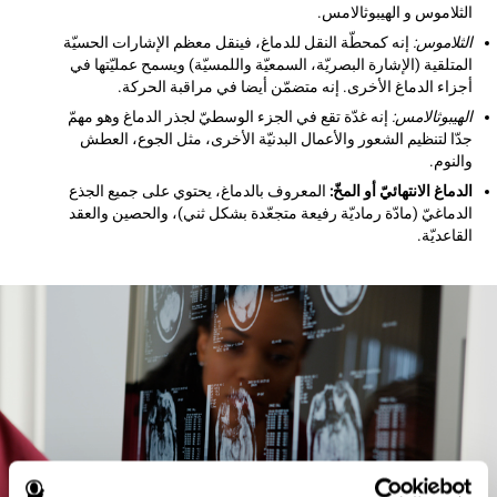
الثلاموس و الهيبوثالامس.
الثلاموس:
إنه كمحطّة النقل للدماغ، فينقل معظم الإشارات الحسيّة
المتلقية (الإشارة البصريّة، السمعيّة واللمسيّة) ويسمح عمليّتها في
أجزاء الدماغ الأخرى. إنه متضمّن أيضا في مراقبة الحركة.
الهيبوثالامس:
إنه غدّة تقع في الجزء الوسطيّ لجذر الدماغ وهو مهمّ
جدّا لتنظيم الشعور والأعمال البدنيّة الأخرى، مثل الجوع، العطش
والنوم.
الدماغ الانتهائيّ أو المخّ:
المعروف بالدماغ، يحتوي على جميع الجذع
الدماغيّ (مادّة رماديّة رفيعة متجعّدة بشكل ثني)، والحصين والعقد
القاعديّة.