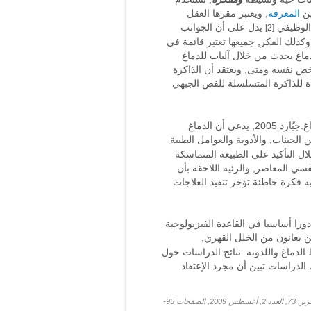
ين
المعرفة
, ويعتبر مقرها العقل
 الوظيفي
يدل على أن الجوانب
[2]
كذلك الفكر, جميعها تعتبر قائمة في
ماغ يحدث من خلال آليات للدماغ
ص نفسه ومتى, ويعتقد أن الذاكرة
ة للذاكرة المتسلسلة للفص الجبهي
العلاقة بين العقل والذهن لديها أهمية خاصة في مجال الطب النفسي الذي نفذ العلاج الطويل الأجل مقابل إنقسام الدماغ.جبّارد 2005, يدعي أن الدماغ
لجينات, والأدوية والعوامل الطبية
ال التأكيد على الطبيعة المتماسكة
فسي المعاصر, والرئية اللاحقة بأن
ه فكرة خاطئة تؤخر تنفيذ العلاجات
ورا أساسيا في القاعدة الفيزيولوجية
ين يعانون من الخلل القهري,
لدماغ واللدونة. نتائج الدراسات حول
 الدراسات تبين أن مجرد الإعتقاد
ماكين س, غرامن ك, جونغ ت, سيجنوڤسكي ت ج, بوزير ه, ربط الدماغ والعقل والسلوك. المجلة الدولية لعلم النفس الفسيولوجي, وحدة التخزين 73, العدد 2, أغسطس 2009, الصفحات 95-