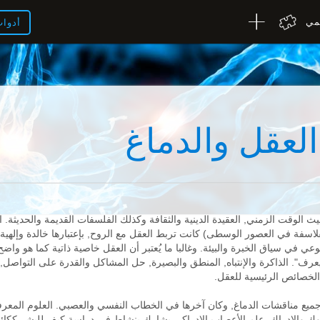
لمي
أدوا
العقل والدماغ
الوقت الزمني, العقيدة الدينية والثقافة وكذلك الفلسفات القديمة والحديثة. ا
سفة في العصور الوسطى) كانت تربط العقل مع الروح, بإعتبارها خالدة وإلهية
لوعي في سياق الخبرة والبيئة. وغالبا ما يُعتبر أن العقل خاصية ذاتية كما هو وا
ف". الذاكرة والإنتباه, المنطق والبصيرة, حل المشاكل والقدرة على التواصل, 
الخصائص الرئيسية للعقل.
ع مناقشات الدماغ, وكان آخرها في الخطاب النفسي والعصبي. العلوم المعر
سلوك والإدراك. علم الأعصاب الإدراكي يشارك بنشاط في دراسة كيف للبشر ككا