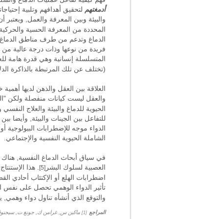
أدمغتهم
لتحقيق أهدافهم وتلبية إحتياج
والبيئة وبين المعرفة والعمل, ويعتبر أن
المحددة من المعرفة الحسية والحركية 
الدماغ وتدعم من طرف مناطق الدماغ ال
فريدة من نوعها وذات درجة عالية من 
المتسلسلة إنسانية وهي قدرة هامة ل
(تختلف عن تلك المرتبطة بالذاكرة الدلا
والعقل ليست كيانات منفصلة ولكن "العقل 
الحيوية للدماغ والبيئة والعلاج النفسي
للتفاعل بين الجينات والبيئة, وأيضا بي
الدواء موجه للإضطرابات البيولوجية أو
الشاملة الحيوية النفسية والإجتماعي.
في سياق أبحاث الدماغ النفسية, هناك أ
العصبية لسلوك البشر
. هذا الإستنتا
[5]
اضطرابات الهلع أو الإكتئاب أحادي ال
تأثير الدواء الوهمي تحصل على نفس الن
والتوقع الذي أنشأه تناول دواء وهمي, 
المراجع
[1]