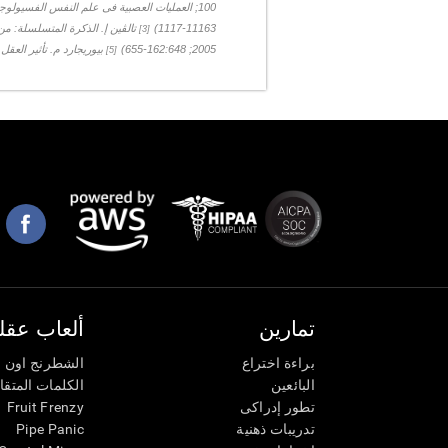
100; العمليات العصبية فى علم النفس الفسيولوجي السريري
11163-1117)
تالڤين إ. الذكرة المتسلسلة: من العقل
[3]
2005; 162:648-655)
بيوريجارد م. تأثير العقل ع
[5]
تمارين
ألعاب عقلي
براءة اختراع
الشطرنج اون ل
البائعين
الكلمات المتق
تطور إدراكى
Fruit Frenzy
تدريبات ذهنية
Pipe Panic