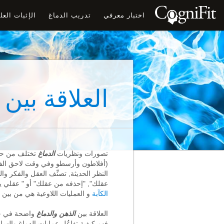
اختبار معرفي
تدريب الدماغ
الإثبات الع
العلاقة بين 
تصورات ونظريات
الدماغ
تختلف من حيث 
(أفلاطون وأرسطو وفي وقت لاحق الفلا
النظر الحديثة, تصنِّف العقل والفكر وا
عقلك", "إحذفه من عقلك" أو " عقلي يعر
الكآبة
و العمليات اللاوعية هي من بين 
العلاقة بين
الذهن
والدماغ
واضحة في جمي
فهم كيفية تفاعُل عمليات الدماغ وال