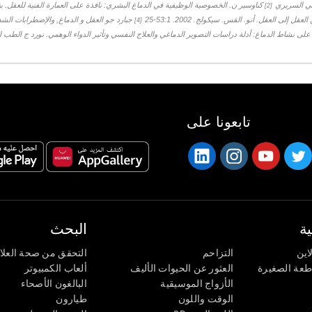
[2]
 إلى العقل. أنو. القس. سيكولج. 2002. 53:1-25
جبارد جو العقل و الدماغ, والإضطرابات الش
[4]
لى نشاط الدماغ: أدلة دراسات التصوير الدماغي والعلاج النفسي وتأثير الدواء الوهمي. نورد ج الطب النفسي عام 9
تابعونا على
ة
البحث
اين
التزاحم
التحقق من صحة العلا
اطعة الصغيرة
العثور عن الحيوات الأليف
ألعاب الكمبيوتر
الأزواج الموسيقية
البالغون الأصحاء
الوقت واللون
طيارون