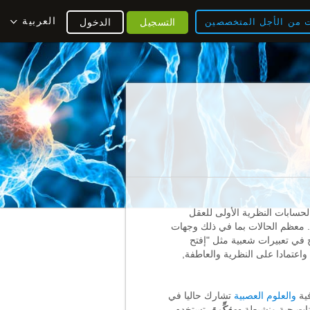
العربية
ت من الأجل المتخصصين
التسجيل
الدخول
لحسابات النظرية الأولى للعقل
. معظم الحالات بما في ذلك وجهات
ضح في تعبيرات شعبية مثل "إفتح
واعتمادا على النظرية والعاطفة,
فية
والعلوم العصبية
تشارك حاليا في
ئنات حية ونشيطة
ومفكِّرة
, تستخدم