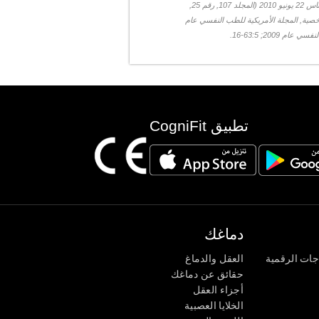
كناوسير ن. الخصوصية الوظيفية في الدماغ البشري: نافذة على العمارة الفنية للعقل. بناس 22 يونيو 2010 (المجلد 107, رقم 25,
خصية, المجلة الأمريكية للطب النفسي عام
200; 63:5-16.
تطبيق CogniFit
دماغك
جات الرقمية
العقل والدماغ
حقائق عن دماغك
أجزاء العقل
الخلايا العصبية