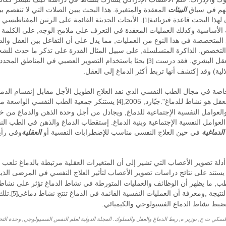
اتهم في سياق
البيئات
المعقدة والمتغيرة. هذا البحث يبين الصلات التي لا تنفصم ب
 لهذا البحث قاعدة فيزيائية
. الأبحاث الحديثة القائمة على الرنين المغناطيسي
[1]
الأساسية وكذلك العمليات المعقدة في التعرف على ملامح الوجه, على الكلمة و
متخصصة في هذا النوع من العمليات, مما يدل على أن التفاعل بين العقل والد
التخصص. الذاكرة المتسلسلة, على سبيل المثال القدرة على تذكر ما حدث للشخ
لعقل البشري. فقد درست
بحثا باستخدام التصوير العصبي في المناطق المحدد
[3]
لية) وقد إكتشف أنها تربط أكثر الدماغ إلى العقل.
هو نشاط للدماغ".جبّارد, 2005,
يستنكر جمعية الطب النفسي الواسعة من ا
[4]
 والعوامل النفسية الإجتماعية للدماغ, ويجادل من أجل وحدة الذهن والدماغ من خل
ن العوامل النفسية الإجتماعية وبنية الدماغ. إستقطاب الدماغ والذهن في الطب الن
الدماغية
في حين العلاج النفسي مناسب للإضطرابات النفسية أو
العقلية
وفي رأي
دلة تصوير الأعصاب التي تشير إلى أن المتغيرات العقلية مرتبطة بالدماغ تلعب د
ج يستند على نتائج دراسات تصوير الأعصاب لتأثير العلاج النفسي في المرضى الذ
قطب, ما يظهر أن الوظائف والعمليات المتورطة في نشاط الدماغ تؤثر على نشاط ا
تيجة ,ومعرفة أن العمليات النفسية القائمة في الدماغ تنتج نشاط دماغي
.تلك
[5]
يضبط نشاط الدماغ الفسيولوجي والكيميائي.