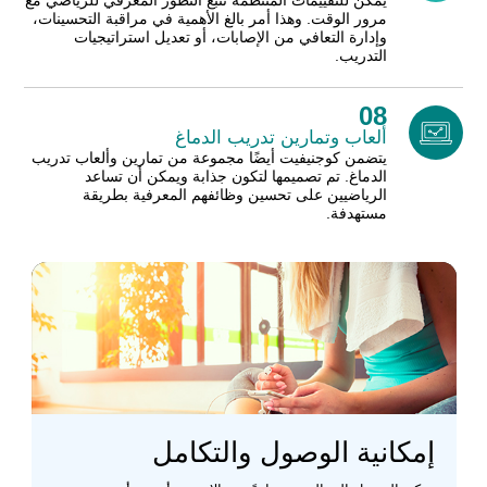
يمكن للتقييمات المنتظمة تتبع التطور المعرفي للرياضي مع
مرور الوقت. وهذا أمر بالغ الأهمية في مراقبة التحسينات،
وإدارة التعافي من الإصابات، أو تعديل استراتيجيات
التدريب.
08
ألعاب وتمارين تدريب الدماغ
يتضمن كوجنيفيت أيضًا مجموعة من تمارين وألعاب تدريب
الدماغ. تم تصميمها لتكون جذابة ويمكن أن تساعد
الرياضيين على تحسين وظائفهم المعرفية بطريقة
مستهدفة.
إمكانية الوصول والتكامل