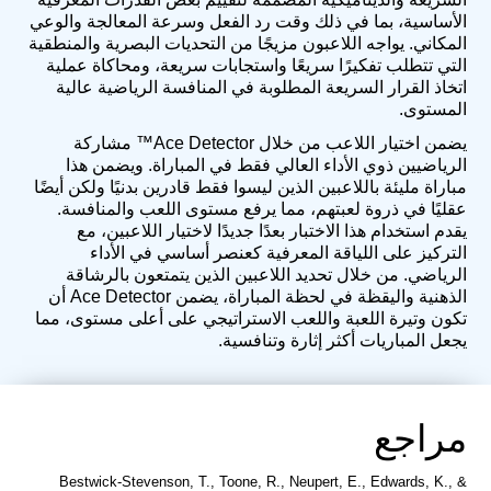
الأساسية، بما في ذلك وقت رد الفعل وسرعة المعالجة والوعي
المكاني. يواجه اللاعبون مزيجًا من التحديات البصرية والمنطقية
التي تتطلب تفكيرًا سريعًا واستجابات سريعة، ومحاكاة عملية
اتخاذ القرار السريعة المطلوبة في المنافسة الرياضية عالية
المستوى.
يضمن اختيار اللاعب من خلال Ace Detector™ مشاركة
الرياضيين ذوي الأداء العالي فقط في المباراة. ويضمن هذا
مباراة مليئة باللاعبين الذين ليسوا فقط قادرين بدنيًا ولكن أيضًا
عقليًا في ذروة لعبتهم، مما يرفع مستوى اللعب والمنافسة.
يقدم استخدام هذا الاختبار بعدًا جديدًا لاختيار اللاعبين، مع
التركيز على اللياقة المعرفية كعنصر أساسي في الأداء
الرياضي. من خلال تحديد اللاعبين الذين يتمتعون بالرشاقة
الذهنية واليقظة في لحظة المباراة، يضمن Ace Detector أن
تكون وتيرة اللعبة واللعب الاستراتيجي على أعلى مستوى، مما
يجعل المباريات أكثر إثارة وتنافسية.
مراجع
Bestwick-Stevenson, T., Toone, R., Neupert, E., Edwards, K., &