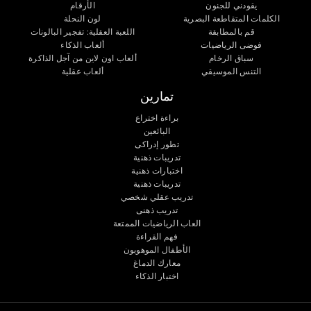
يقودني للجنون
الأرقام
الكلمات المتقاطعة البصرية
لون النحلة
قم بالمطابقة
اللعبة العقلية: تفجير البالونات
فوضى الرياضيات
ألعاب الذكاء
سباق الرخام
ألعاب اون لاين من آجل الذاكرة
التنس الموسيقي
ألعاب عقلية
تمارين
براءة اختراع
البائعين
تطور إدراكى
تدريبات ذهنية
اختبارات ذهنية
تدريبات ذهنية
تدريب عقلي شخصي
تدريب ذهنى
العاب الرياضيات الممتعة
فهم القراءة
الأطفال الموهوبون
معارك الدماغ
اختبار الذكاء