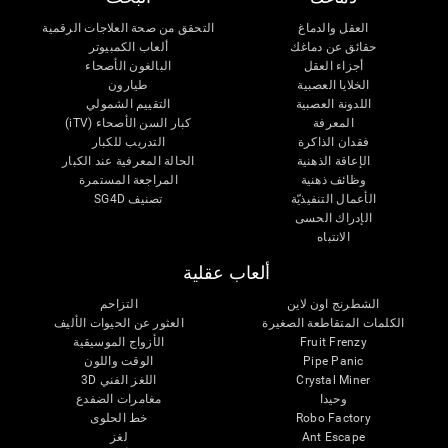
العقل والدماغ
التحقق من صحة العلاجات الرقمية
حقائق عن دماغك
ألعاب الكمبيوتر
أجزاء العقل
البالغون الأصحاء
الخلايا العصبية
طيارون
اللدونة العصبية
التقييم الشمولي
المعرفة
كبار السن الأصحاء (iTV)
فقدان الذاكرة
التدريب للكبار
الإعاقة الذهنية
الحالة المعرفية عند الكبار
وظائف ذهنية
المراجعة المستمرة
الأعمال التنفيذيّة
تصنيف SG4D
الإدراك الحسى
الانتباه
ألعاب عقلية
الشطرنج اون لاين
التزاحم
الكلمات المتقاطعة الصغيرة
العثور عن الحيوات الأليف
Fruit Frenzy
الأزواج الموسيقية
Pipe Panic
الوقت واللون
Crystal Miner
اللغز الفني 3D
وحيدا
مغامرات الضفدع
Robo Factory
خط الحلوى
Ant Escape
لغز