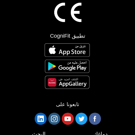
تطبيق CogniFit
تابعونا على
دماغك
البحث