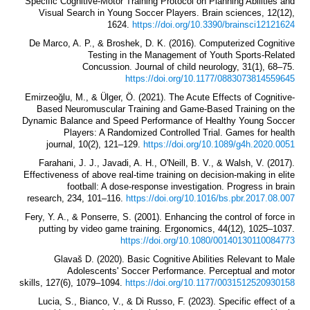
Specific Cognitive-Motor Training Protocol on Planning Abilities and
Visual Search in Young Soccer Players. Brain sciences, 12(12),
1624.
https://doi.org/10.3390/brainsci12121624
De Marco, A. P., & Broshek, D. K. (2016). Computerized Cognitive
Testing in the Management of Youth Sports-Related
Concussion. Journal of child neurology, 31(1), 68–75.
https://doi.org/10.1177/0883073814559645
Emirzeoğlu, M., & Ülger, Ö. (2021). The Acute Effects of Cognitive-
Based Neuromuscular Training and Game-Based Training on the
Dynamic Balance and Speed Performance of Healthy Young Soccer
Players: A Randomized Controlled Trial. Games for health
journal, 10(2), 121–129.
https://doi.org/10.1089/g4h.2020.0051
Farahani, J. J., Javadi, A. H., O'Neill, B. V., & Walsh, V. (2017).
Effectiveness of above real-time training on decision-making in elite
football: A dose-response investigation. Progress in brain
research, 234, 101–116.
https://doi.org/10.1016/bs.pbr.2017.08.007
Fery, Y. A., & Ponserre, S. (2001). Enhancing the control of force in
putting by video game training. Ergonomics, 44(12), 1025–1037.
https://doi.org/10.1080/00140130110084773
Glavaš D. (2020). Basic Cognitive Abilities Relevant to Male
Adolescents' Soccer Performance. Perceptual and motor
skills, 127(6), 1079–1094.
https://doi.org/10.1177/0031512520930158
Lucia, S., Bianco, V., & Di Russo, F. (2023). Specific effect of a