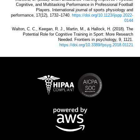
Cognitive, and Multitasking Performance in Professional Football
Players. International journal of sports physiology and
performance, 17(12), 1732–1740.
https://doi.org/10.1123/ijspp.2022-
0144
Walton, C. C., Keegan, R. J., Martin, M., & Hallock, H. (2018). The
Potential Role for Cognitive Training in Sport: More Research
Needed. Frontiers in psychology, 9, 1121.
https://doi.org/10.3389/fpsyg.2018.01121