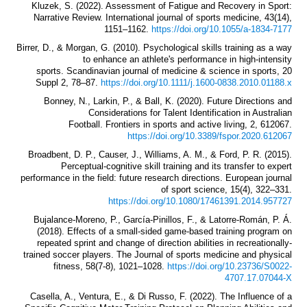
Kluzek, S. (2022). Assessment of Fatigue and Recovery in Sport:
Narrative Review. International journal of sports medicine, 43(14),
1151–1162.
https://doi.org/10.1055/a-1834-7177
Birrer, D., & Morgan, G. (2010). Psychological skills training as a way
to enhance an athlete's performance in high-intensity
sports. Scandinavian journal of medicine & science in sports, 20
Suppl 2, 78–87.
https://doi.org/10.1111/j.1600-0838.2010.01188.x
Bonney, N., Larkin, P., & Ball, K. (2020). Future Directions and
Considerations for Talent Identification in Australian
Football. Frontiers in sports and active living, 2, 612067.
https://doi.org/10.3389/fspor.2020.612067
Broadbent, D. P., Causer, J., Williams, A. M., & Ford, P. R. (2015).
Perceptual-cognitive skill training and its transfer to expert
performance in the field: future research directions. European journal
of sport science, 15(4), 322–331.
https://doi.org/10.1080/17461391.2014.957727
Bujalance-Moreno, P., García-Pinillos, F., & Latorre-Román, P. Á.
(2018). Effects of a small-sided game-based training program on
repeated sprint and change of direction abilities in recreationally-
trained soccer players. The Journal of sports medicine and physical
fitness, 58(7-8), 1021–1028.
https://doi.org/10.23736/S0022-
4707.17.07044-X
Casella, A., Ventura, E., & Di Russo, F. (2022). The Influence of a