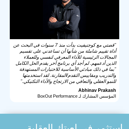
"قصتي مع كوجنيفيت بدأت منذ 7 سنوات في البحث عن
أداة تقييم شاملة من شأنها أن تساعدني على تقسيم
المجالات الرئيسية للأداء المعرفي لنفسي وللعملاء
الذين أدعمهم. لم أجد أي برنامج آخر يقدم الحل الكامل
"بما في ذلك مبادئي الأساسية للاختبارات المستهدفة
والتدريب ومقاييس التقدم/المقارنة. لقد استخدمتها
للنمو العقلي والتعافي من الارتجاج والأداء التكتيكي."
Abhinav Prakash
المؤسس المشارك لـ BoxOut Performance
استثمر في لعبتك العقلية