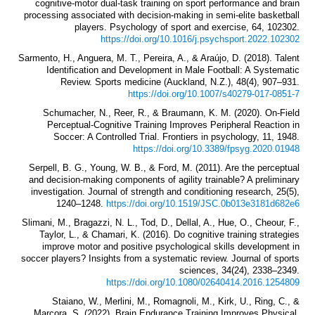
cognitive-motor dual-task training on sport performance and brain
processing associated with decision-making in semi-elite basketball
players. Psychology of sport and exercise, 64, 102302.
https://doi.org/10.1016/j.psychsport.2022.102302
Sarmento, H., Anguera, M. T., Pereira, A., & Araújo, D. (2018). Talent
Identification and Development in Male Football: A Systematic
Review. Sports medicine (Auckland, N.Z.), 48(4), 907–931.
https://doi.org/10.1007/s40279-017-0851-7
Schumacher, N., Reer, R., & Braumann, K. M. (2020). On-Field
Perceptual-Cognitive Training Improves Peripheral Reaction in
Soccer: A Controlled Trial. Frontiers in psychology, 11, 1948.
https://doi.org/10.3389/fpsyg.2020.01948
Serpell, B. G., Young, W. B., & Ford, M. (2011). Are the perceptual
and decision-making components of agility trainable? A preliminary
investigation. Journal of strength and conditioning research, 25(5),
1240–1248.
https://doi.org/10.1519/JSC.0b013e3181d682e6
Slimani, M., Bragazzi, N. L., Tod, D., Dellal, A., Hue, O., Cheour, F.,
Taylor, L., & Chamari, K. (2016). Do cognitive training strategies
improve motor and positive psychological skills development in
soccer players? Insights from a systematic review. Journal of sports
sciences, 34(24), 2338–2349.
https://doi.org/10.1080/02640414.2016.1254809
Staiano, W., Merlini, M., Romagnoli, M., Kirk, U., Ring, C., &
Marcora, S. (2022). Brain Endurance Training Improves Physical,