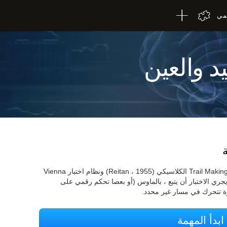
لمي
يد والعين
اختبار التنسيق HECOOR مستوحى من اختبار Trail Making الكلاسيكي (Reitan ، 1955) ونظام اختبار Vienna
لشخص الذي يجري الاختبار أن يتبع ، بالماوس (أو بعصا تحكم رقمي على
ة تتحرك في مسار غير محدد.
ابدأ المهمة