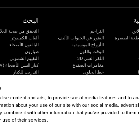
ة
البحث
اين
التزاحم
التحقق من صحة العلا
اطعة الصغيرة
العثور عن الحيوات الأليف
ألعاب الكمبيوتر
الأزواج الموسيقية
البالغون الأصحاء
الوقت واللون
طيارون
اللغز الفني 3D
التقييم الشمولي
مغامرات الضفدع
كبار السن الأصحاء (iTV)
خط الحلوى
التدريب للكبار
لغز
الحالة المعرفية عند ال
الأرقام
المراجعة المستمرة
s
طعة البصرية
لون النحلة
تصنيف SG4D
ise content and ads, to provide social media features and to an
اللعبة العقلية: تفجير البالونات
rmation about your use of our site with our social media, advertis
ات
ألعاب الذكاء
 combine it with other information that you’ve provided to them o
ألعاب اون لاين من آجل الذاكرة
 use of their services.
قي
ألعاب عقلية