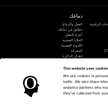
دماغك
جات الرقمية
العقل والدماغ
حقائق عن دماغك
أجزاء العقل
الخلايا العصبية
اللدونة العصبية
المعرفة
فقدان الذاكرة
كبار
الإعاقة الذهنية
وظائف ذهنية
This website uses cookie
الأعمال التنفيذيّة
We use cookies to personal
الإدراك الحسى
traffic. We also share info
الانتباه
analytics partners who may
they’ve collected from your