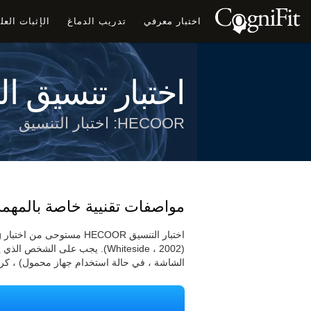
اختبار معرفي
تدريب الدماغ
الإثبات الع
اختبار تنسيق ال
HECOOR: اختبار التنسيق
مواصفات تقنيية خاصة بالمهمة
(Whiteside ، 2002). يجب على ا
الشاشة ، في حالة استخدام جهاز محمول) ، كر