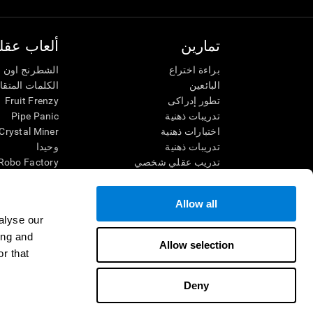
تمارين
ألعاب عقلي
براءة اختراع
الشطرنج اون ل
البائعين
الكلمات المتق
تطور إدراكى
Fruit Frenzy
تدريبات ذهنية
Pipe Panic
اختبارات ذهنية
Crystal Miner
تدريبات ذهنية
وحيدا
تدريب عقلي شخصي
Robo Factory
تدريب ذهنى
Ant Escape
العاب الرياضيات الممتعة
يقودني للجنون
Allow all
فهم القراءة
الكلمات المتقا
alyse our
الأطفال الموهوبون
قم بالمطابقة
ing and
معارك الدماغ
فوضى الرياضي
Allow selection
r that
اختبار الذكاء
سباق الرخام
التنس الموسي
Deny