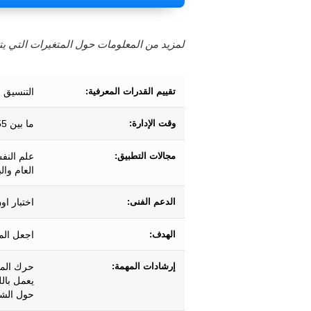
لمزيد من المعلومات حول المتغيرات التي يتم
تقييم القدرات المعرفية:
التنسيق ب
وقت الإدارة:
ما بين 55 و 60 ثانية تقريبًا.
مجالات التطبيق:
علم النف
العام وال
الدعم الفنى:
اختبار او
الهدف:
اجعل الم
إرشادات المهمة:
حرك الما
يعمل بال
حول الش