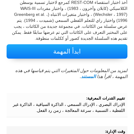
أخذ اختبار استقصاء REST-COM كمرجع لاختبار تسمية بوسطن
الكلاسيكي (كابلان وآخرون ، 1983) ، واختبار مفردات WAIS-III
(Wechsler ، 1997) ، واختبار متغيرات الانتباه (Greenberg et al. ،
1996) واختبار راي للتعلم اللفظي السمعي (شميدت ، 1994). يتم
عرض سلسلة من الكائنات. في مجموعة جديدة من الكائنات ، يجب
على المختبر التعرف على الكائنات التي تم عرضها سابقًا فقط. يمكن
تقديم هذه السلسلة الجديدة كصور أو ككلمات منطوقة.
ابدأ المهمة
لمزيد من المعلومات حول المتغيرات التي يتم قياسها في هذه
المهمة ، اقرأ هذا
المستند
.
تقييم القدرات المعرفية:
الإدراك البصري ، الإدراك السمعي ، الذاكرة السياقية ، الذاكرة غير
اللفظية ، التسمية ، سرعة المعالجة ، زمن رد الفعل.
وقت الإدارة: