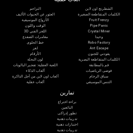
الشطرنج اون لاين
التزاحم
الكلمات المتقاطعة الصغيرة
العثور عن الحيوات الأليف
Fruit Frenzy
الأزواج الموسيقية
Pipe Panic
الوقت واللون
Crystal Miner
اللغز الفني 3D
وحيدا
مغامرات الضفدع
Robo Factory
خط الحلوى
Ant Escape
لغز
يقودني للجنون
الأرقام
الكلمات المتقاطعة البصرية
لون النحلة
قم بالمطابقة
اللعبة العقلية: تفجير البالونات
فوضى الرياضيات
ألعاب الذكاء
سباق الرخام
ألعاب اون لاين من آجل الذاكرة
التنس الموسيقي
ألعاب عقلية
تمارين
براءة اختراع
البائعين
تطور إدراكى
تدريبات ذهنية
اختبارات ذهنية
تدريبات ذهنية