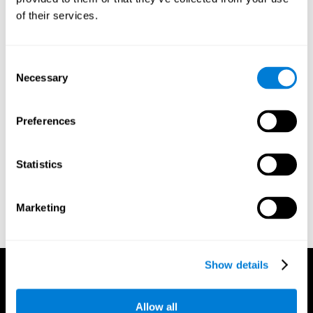
of their services.
المراجع:
Consent
Necessary
Selection
Greenberg, L. M., Kindschi, C. L., & Corman, C. L. (1996).
TOVA test of variables of attention: clinical guide. St. Paul, MN:
TOVA Research Foundation.
Preferences
Kaplan, E., Goodglass, H., Weintraub, S. (1983). Boston
Naming Test. Philadelphia: Lea & Febiger.
Statistics
Schmidt, M. (1994). Rey auditory verbal learning test: a
handbook. Los Angeles: Western Psychological Services.
Wechsler, D. (1997). WAIS-III: Wechsler Adult Intelligence Scale
Marketing
- Third edition administration and scoring manual. San Antonio,
TX: Psychological Corporation.
Show details
Allow all