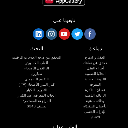
تابعونا على
دماغك
البحث
العقل والدماغ
التحقق من صحة العلاجات الرقمية
حقائق عن دماغك
ألعاب الكمبيوتر
أجزاء العقل
البالغون الأصحاء
الخلايا العصبية
طيارون
اللدونة العصبية
التقييم الشمولي
المعرفة
كبار السن الأصحاء (iTV)
فقدان الذاكرة
التدريب للكبار
الإعاقة الذهنية
الحالة المعرفية عند الكبار
وظائف ذهنية
المراجعة المستمرة
الأعمال التنفيذيّة
تصنيف SG4D
الإدراك الحسى
الانتباه
ألعاب عقلية