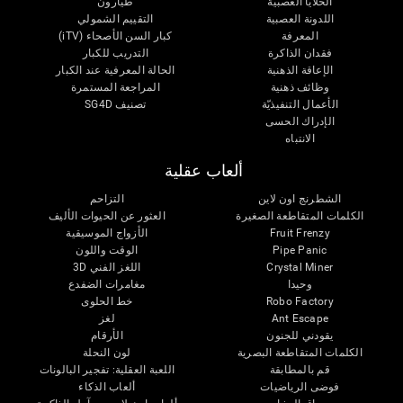
الخلايا العصبية
طيارون
اللدونة العصبية
التقييم الشمولي
المعرفة
كبار السن الأصحاء (iTV)
فقدان الذاكرة
التدريب للكبار
الإعاقة الذهنية
الحالة المعرفية عند الكبار
وظائف ذهنية
المراجعة المستمرة
الأعمال التنفيذيّة
تصنيف SG4D
الإدراك الحسى
الانتباه
ألعاب عقلية
الشطرنج اون لاين
التزاحم
الكلمات المتقاطعة الصغيرة
العثور عن الحيوات الأليف
Fruit Frenzy
الأزواج الموسيقية
Pipe Panic
الوقت واللون
Crystal Miner
اللغز الفني 3D
وحيدا
مغامرات الضفدع
Robo Factory
خط الحلوى
Ant Escape
لغز
يقودني للجنون
الأرقام
الكلمات المتقاطعة البصرية
لون النحلة
قم بالمطابقة
اللعبة العقلية: تفجير البالونات
فوضى الرياضيات
ألعاب الذكاء