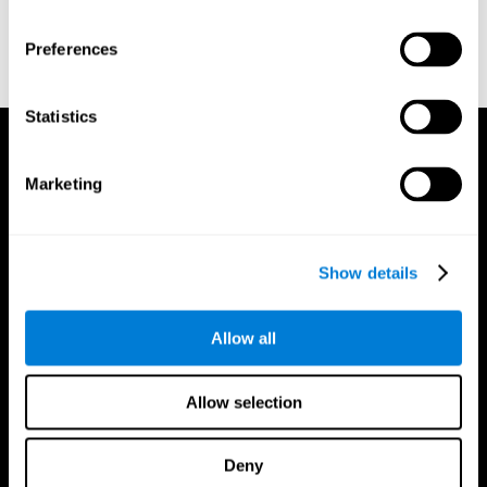
Naming Test. Philadelphia: Lea & Febiger.
Wechsler, D. (1997). WAIS-III: Wechsler Adult Intelligence Scale
Preferences
- Third edition administration and scoring manual. San Antonio,
TX: Psychological Corporation.
Statistics
Marketing
Show details
Allow all
Allow selection
Deny