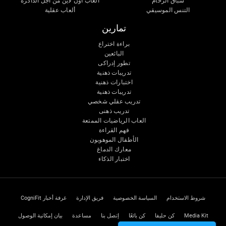
سباق الرخام
ألعاب اون لاين من آجل الذاكرة
التنس الموسيقي
ألعاب عقلية
تمارين
براءة اختراع
البائعين
تطور إدراكى
تدريبات ذهنية
اختبارات ذهنية
تدريبات ذهنية
تدريب عقلي شخصي
تدريب ذهنى
العاب الرياضيات الممتعة
فهم القراءة
الأطفال الموهوبون
معارك الدماغ
اختبار الذكاء
شروط الاستخدام
السياسة الخصوصية
فريق الإدارة
غرفة أخبار CogniFit
Media Kit
كن حليفا
كن بائعًا
إتصل بنا
مساعدة
بيان إمكانية الوصول