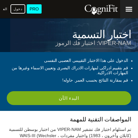
PRO
دخول
العرب
اختبار التسمية
VIPER-NAM: اختبار فك الرموز
الدخول على هذا الاختبار التقييمى العصبى النفسى
قم بتقييم ادراكى لمهارات الادراك البصرى وتعيين الاسماء وغيرها من
المهارات الادراكية.
قم بمقارنة النتائج بحسب العمر. حاوله!
البدء الآن
المواصفات التقنية للمهمة
تم استلهام اختبار فك تشفير VIPER-NAM من اختبار بوسطن للتسمية
(كابلان وآخرون ، 1983) واختبار مفردات WAIS-III (Wechsler ،