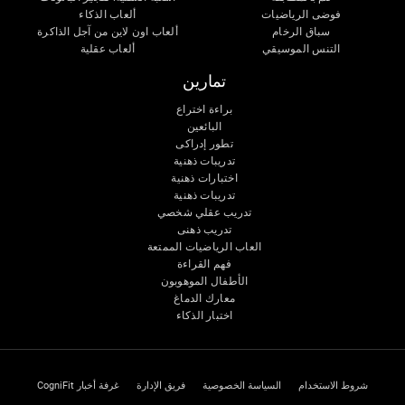
فوضى الرياضيات
ألعاب الذكاء
سباق الرخام
ألعاب اون لاين من آجل الذاكرة
التنس الموسيقي
ألعاب عقلية
تمارين
براءة اختراع
البائعين
تطور إدراكى
تدريبات ذهنية
اختبارات ذهنية
تدريبات ذهنية
تدريب عقلي شخصي
تدريب ذهنى
العاب الرياضيات الممتعة
فهم القراءة
الأطفال الموهوبون
معارك الدماغ
اختبار الذكاء
شروط الاستخدام
السياسة الخصوصية
فريق الإدارة
غرفة أخبار CogniFit