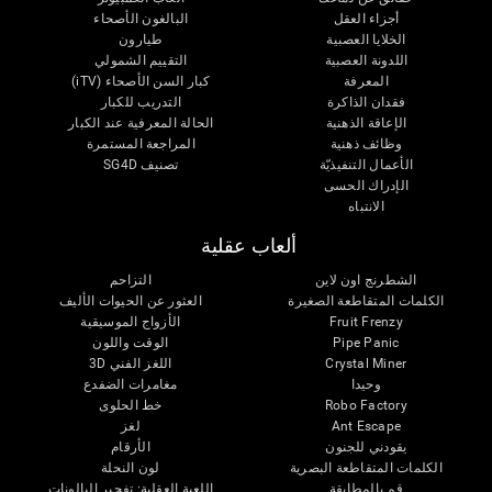
أجزاء العقل
البالغون الأصحاء
الخلايا العصبية
طيارون
اللدونة العصبية
التقييم الشمولي
المعرفة
كبار السن الأصحاء (iTV)
فقدان الذاكرة
التدريب للكبار
الإعاقة الذهنية
الحالة المعرفية عند الكبار
وظائف ذهنية
المراجعة المستمرة
الأعمال التنفيذيّة
تصنيف SG4D
الإدراك الحسى
الانتباه
ألعاب عقلية
الشطرنج اون لاين
التزاحم
الكلمات المتقاطعة الصغيرة
العثور عن الحيوات الأليف
Fruit Frenzy
الأزواج الموسيقية
Pipe Panic
الوقت واللون
Crystal Miner
اللغز الفني 3D
وحيدا
مغامرات الضفدع
Robo Factory
خط الحلوى
Ant Escape
لغز
يقودني للجنون
الأرقام
الكلمات المتقاطعة البصرية
لون النحلة
قم بالمطابقة
اللعبة العقلية: تفجير البالونات