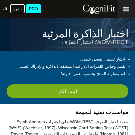
PRO
دخول
العرب
اختبار الذاكرة المرئية
WOM-REST: اختبار التعرّف
اختبار تقييمى نفسى عصبى
تقييم وقياس القدرات الإدراكية المتعلقة بالذاكرة والإدراك الحسى.
قم بمقارنة النتائج بحسب العمر. حاوله!
البدء الآن
مواصفات تقنية للمهمة
يعتمد اختبار التعرف WOM-REST على اختبرات Symbol search
(WAIS) (Wechsler, 1997)، Wisconsin Card Sorting Test (WCST)
(Heaton, 1981) واختبارات المصفوفات التدريجية لRaven (Raven,