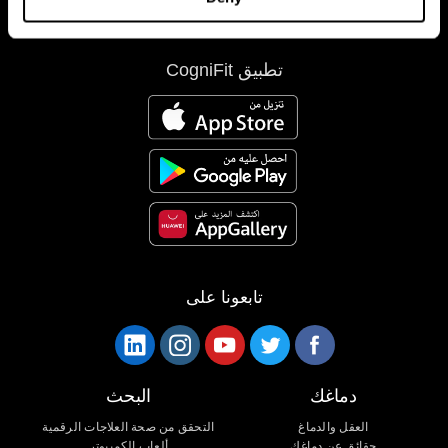
تطبيق CogniFit
تابعونا على
دماغك
البحث
العقل والدماغ
التحقق من صحة العلاجات الرقمية
حقائق عن دماغك
ألعاب الكمبيوتر