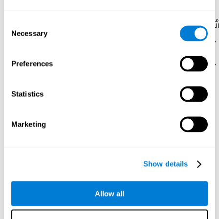
خليّتين.
عادةً نسمع المادّة الرمادية والمادة البيضاء للدماغ، التي تشير إلى جزئين مختلفين من الخلايا
Consent
العصبية:
Necessary
Selection
المادة الرمادية
للدماغ تشير إلى سوما والتغصنات من الخلايا
العصبية.
Preferences
المادة البيضاء
هي المنطقة التي تسو فيها محاور الخلايا العصبية.
سبب لونها هو المايلين.
الخلّايا الموثّقيّة العصبيّة:
هي نوع الخلّية الأكثر غزارة في الجهاز العصبيّ
Statistics
المركزيّ. إنها قادرة على القسم في الدماغ البالغ (التكوّن العصبيّ) وحضورها لازم
للعمل الدماغيّ الصحيح. إنها الأسّ الرائيسيّ للخلّايا العصبيّة، وتغطّي محاورها
العصبيّة بنخاعين لنقل اشتباكيّ أحسن وتنفّذ عمل الحمل الغذائيّ للخلّية، تشارك في
سير التجدّد والالتئام العصبيّ وفي سير التحصين ومحافظة المانع الدمويّ-الدماغيّ
Marketing
إلخ. توجد أنواع مختلفة للخلّايا الموثّقة العصبيّة، منها الخلّايا النجميّة، اللخلايا الدبقية
ذات النوع قليلة التغصنات والخلّية الموثّقة العصبيّة المصغّرة. في الجهاز العصبيّ
الركزيّ، الخلّايا Schwann، والخلّايا التابعة والبلعمة الكبيرة.
كيف يعمل الدماغ؟
Show details
يعمل الدماغ من خلال نقل المعلومات بين الخلّايا العصبيّة (أو بين خلّايا متلقّية
ومستجيبة) بوسطة الدافع الكهربائي-الكيميائيّ. يحدث هذا نقل المعلومات خلال
النقطة الاشتباك. يتّصل الخلّايا العصبيّة في النقطة الاشتباك وتتابدل النقلة العصبيّة
Allow all
المسؤولة عن تنشيط فعل الخلّية الأخرى أو منعها بخلال التفريغ الكيميائيّ أو
السوائل الكربائيّة. البشابك العصبيّ للمحاور العصبيّة العناصر قبل نقطة الاشتباك
للاتّصال الخلويّ التي يتّصل بفضلها الخلّية بالزوائد الشجريّة والجسم ومحور عصبيّ
آخر.