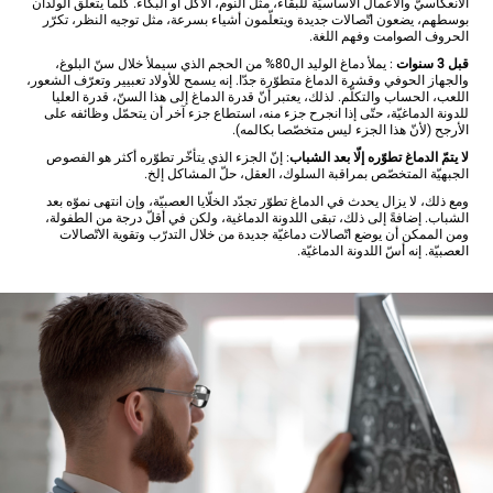
الانعكاسيّ والأعمال الأساسيّة للبقاء، مثل النوم، الأكل أو البكاء. كلّما يتعلّق الولدان
بوسطهم، يضعون اتّصالات جديدة ويتعلّمون أشياء بسرعة، مثل توجيه النظر، تكرّر
الحروف الصوامت وفهم اللغة.
قبل 3 سنوات
: يملأ دماغ الوليد ال80% من الحجم الذي سيملأ خلال سنّ البلوغ،
والجهاز الحوفي وقشرة الدماغ متطوّرة جدّا. إنه يسمح للأولاد تعبيير وتعرّف الشعور،
اللعب، الحساب والتكلّم. لذلك، يعتبر أنّ قدرة الدماغ إلى هذا السنّ، قدرة العليا
للدونة الدماغيّة، حتّى إذا انجرح جزء منه، استطاع جزء آخر أن يتحمّل وظائفه على
الأرجح (لأنّ هذا الجزء ليس متخصّصا بكالمه).
لا يتمّ الدماغ تطوّره إلّا بعد الشباب
: إنّ الجزء الذي يتأخّر تطوّره أكثر هو الفصوص
الجبهيّة المتخصّص بمراقبة السلوك، العقل، حلّ المشاكل إلخ.
ومع ذلك، لا يزال يحدث في الدماغ تطوّر تجدّد الخلّايا العصبيّة، وإن انتهى نموّه بعد
الشباب. إضافةً إلى ذلك، تبقى اللدونة الدماغية، ولكن في أقلّ درجة من الطفولة،
ومن الممكن أن يوضع اتّصالات دماغيّة جديدة من خلال التدرّب وتقوية الاتّصالات
العصبيّة. إنه أسّ اللدونة الدماغيّة.