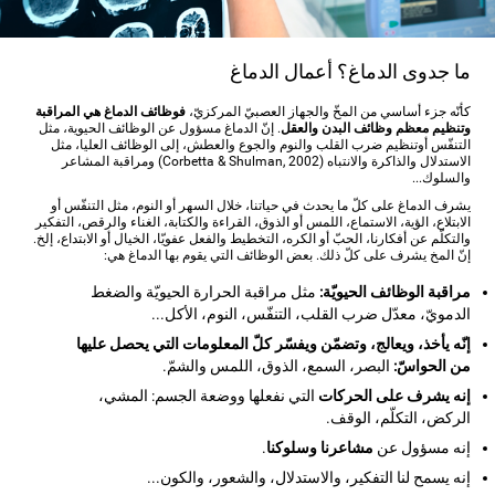
ما جدوى الدماغ؟ أعمال الدماغ
كأنّه جزء أساسي من المخّ والجهاز العصبيّ المركزيّ،
فوظائف الدماغ هي المراقبة
وتنظيم معظم وظائف البدن والعقل
. إنّ الدماغ مسؤول عن الوظائف الحيوية، مثل
التنفّس أوتنظيم ضرب القلب والنوم والجوع والعطش، إلى الوظائف العليا، مثل
الاستدلال والذاكرة والانتباه (Corbetta & Shulman, 2002) ومراقبة المشاعر
والسلوك...
يشرف الدماغ على كلّ ما يحدث في حياتنا، خلال السهر أو النوم، مثل التنفّس أو
الابتلاع، الؤية، الاستماع، اللمس أو الذوق، القراءة والكتابة، الغناء والرقص، التفكير
والتكلّم عن أفكارنا، الحبّ أو الكره، التخطيط والفعل عفويّا، الخيال أو الابتداع، إلخ.
إنّ المخ يشرف على كلّ ذلك. بعض الوظائف التي يقوم بها الدماغ هي:
مراقبة الوظائف الحيويّة:
مثل مراقبة الحرارة الحيويّة والضغط
الدمويّ، معدّل ضرب القلب، التنفّس، النوم، الأكل...
إنّه يأخذ، ويعالج، وتضمّن ويفسّر كلّ المعلومات التي يحصل عليها
من الحواسّ:
البصر، السمع، الذوق، اللمس والشمّ.
إنه يشرف على الحركات
التي نفعلها ووضعة الجسم: المشي،
الركض، التكلّم، الوقف.
إنه مسؤول عن
مشاعرنا وسلوكنا
.
إنه يسمح لنا التفكير، والاستدلال، والشعور، والكون...