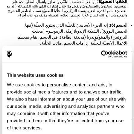
الخلّايا العصبيّة:
إنها خلّايا مخصّصة بالتلقّي والتطوّر وانتقال المعلومات، على
المستوى البيخلويّ والضمخلويّ. وتفعل هذا خلال إشارات الكهربائيّة الكيميائيّة (الدافع
العصبيّ) اسمها قدرة الفعل. بنسبة التركيب، للخلّايا العصبيّة نسف العناصر الحشويّ
والمعلومات الوراثيّة لسائر خلّايا الجسم. الخلّاية العصبيّة مؤلّفة من ثلاثة أجزاء:
الجسم (6)
: إنه الجزء الأساسيّ للخلّية الذي يحتوي الجبلّة (فيها
الحمض النوويّ)، الشبكة الإندوبلازميّة، الريبوسوم (محدث
البروتيين) والميتوكوندريا (محدثة الطاقة). في الجسم، يقام بمعظم
الأعمال الأيضيّة للخلّية. إذا مات الجسم، ماتت الخلّية.
المحاور العصبيّة (3)
: إنها إطالة تخرج من الجسم الخلويّ، كحبل،
وفي طرفها التشابك العصبيّ (2) وهي نقاط الاشتباك (5) التي ينقل
السائل العصبيّ (العنصر قبل الاشتباك) من خلالها. يختلف طول
المحاور العصبيّة كثيرا في الخلّايا: منها قصيرة جدّة (أقلّ من 1 مم.)
This website uses cookies
ومنها طويلة جدّا (أكثر من متر واحد، وهي للأعصاب المحيطيّة عادة،
مثل الأعصاب الخليّة العصبيّة المحرّكة). بعض المحوار العصبيّة
We use cookies to personalise content and ads, to
(لاسيّما الخلّايا العصبيّة المحرّكة والحواسّيّة) مغطّية بطبقة النخاعين
provide social media features and to analyse our traffic.
(4) التي تخفّف وتسهّل انتقال المعلومات. إذا احتوى المحاور
We also share information about your use of our site with
العصبيّة نخاعين كثير، وصل السائل العصبيّ أقوى.الخلّايا العصبيّة
بأكثر نخاعين هي الخلّايا المحيطيّة (الخلّايا العصبيّة المحرّكة
our social media, advertising and analytics partners who
والحواسّيّة) وتجري المعلومات فيها بطرق أطول.
may combine it with other information that you’ve
الزوائد الشجريّة
: هي أطراف عصبيّة تخرج من الجسم الخلويّ
provided to them or that they’ve collected from your use
وتتفرّع بشكل الشجر. تكوّن الزوائد الشجريّة العنصر الرائسيّ
of their services.
لوصول المعلومات (العنصر بعد الاشتباك) وهي تسمح الاتصال بين