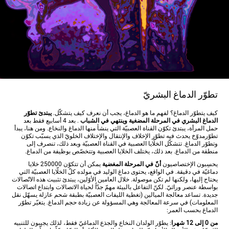
تطوّر الدماغ البشريّ
كيف يتطوّر الدماغ؟ لفهم ما هو الدماغ، يجب أن نعرف كيف يتشكّل.
يبتدئ تطوّر
الدماغ البشري في المرحلة المضغية وينتهي في الشباب
. بعد 4 أسابيع فقط بعد
حمل المرأة، يبتدئ تكوّن القناة العصبيّة التي ينشأ منها الدماغ والنخاع. ومن هنا، يبدأ
تطوّرمدوّخ يحدث فيه تطوّر الإخلاف والإنتقال والإختلاف الخلويّ الذي يسبّب تكوّن
وتطوّر الدماغ. تتشكّل الخلّايا العصبية في القناة العصبيّة وبعد ذلك، تنصرف إلى
منطقة من الدماغ. بعد ذلك، يختلف الخلايا العصبية وتتخصّص بوظيفة من الدماغ.
يحسِبون الإختصاصيون
أنّ في المرحلة المغضية
يمكن أن تتكوّن 250000 خلايا
دماغيّة في دقيقة. في الواقع، يحتوى دماغ الوليد في مولده كلّ الخلّايا العصبيّة التي
يحتاج إليها، ولكنها لم تكن موصولة. خلال العامين الأوّلين، يبتدئ تثبيت هذه الاتّصالات
بواسطة عنصر وراثيّ. لكنّ التفاعل بالبيئة مهمّ جدّاً لحياة الاتصالات وابتداع اتصالات
جديدة. تساعد معالجة الميالين (تغطية الليفات العصبيّة بطبقة شحم عازلة يسهّل نقل
المعلومات) في سرعة المعالجة وهي المسؤولة عن زيادة حجم الدماغ. يتغيّر تطوّر
الدماغ بحسب العمر:
من 0 إلى 12 شهرا
: يطوّر الولدان النخاع والجذع الدماغيّ فقط، لذلك يجيبون للتنبيه