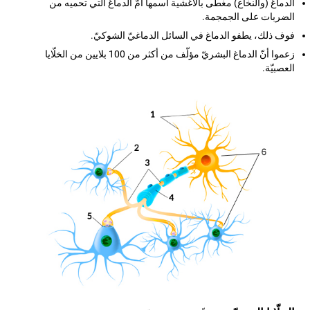
الدماغ (والنخاع) مغطّى بالأغشية اسمها أمّ الدماغ التي تحميه من
الضربات على الجمجمة.
فوف ذلك، يطفو الدماغ في السائل الدماغيّ الشوكيّ.
زعموا أنّ الدماغ البشريّ مؤلّف من أكثر من 100 بلايين من الخلّايا
العصبيّة.