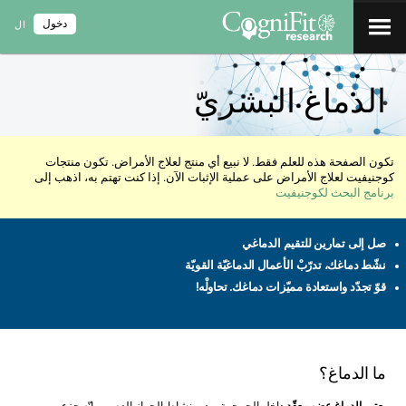
دخول
ال
الدماغ البشريّ
تكون الصفحة هذه للعلم فقط. لا نبيع أي منتج لعلاج الأمراض. تكون منتجات
كوجنيفيت لعلاج الأمراض على عملية الإثبات الآن. إذا كنت تهتم به، اذهب إلى
برنامج البحث لكوجنيفيت
صل إلى تمارين للتقيم الدماغي
نشّط دماغك، تدرّبْ الأعمال الدماغيّة القويّة
قوّ تجدّد واستعادة مميّزات دماغك. تحاولْه!
ما الدماغ؟