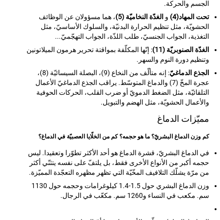
الجسم والحركة.
تحت المهاد(4)
و
الغدّة النخاميّة (5)
، هما مسؤولان عن الوظائف
الحشويّة، مثل تنظيم الحرارة البدنيّة، والسلوك الأساسيّ، مثل
التغذية، الجواب الجنسيّ، طلب اللذّة، الجواب التهجّميّ...
الغدّة الصنوبريّة (11)
: إنّها المكلّفة بمواقتة تحرير هرمون الميلاتونين
وتنظيم دورة النوم والسهر.
الجذع الدماغيّ
: إنه متألّف من النخاع (9)، البصلة السيسائيّة (8)،
عجرة المخّ (7) والدماغ المتوسّط. يراقب الجذع الدماغيّ الأعمال
التلقائيّة، مثل الضغط الدمويّ أو ضرب القلب، الحركات الحوفية
والأعمال الحشويّة، مثل الهضم والتبويل.
مميّزات الدماغ
كم وزن الدماغ البشريّ؟ ما هو حجمه؟ كم من الخلّايا العصبيّة في الدماغ؟
في الدماغ البشريّ، قشرة الدماغ هو أحد الأكثر تطوّرا وتعقيدا. ليس
حجمه أكبر من الأنواع الأخرى فقط، بل يلتفّ على نفسه يتثنّي أكثر
من مرّة يشلّك التلافيف المخّيّة التي تظهر مظهره التعجّدة المميّزة.
وزن الدماغ البشري حول 1.5-1.4 كيلوغرامات وحجمه حول 1130
سم. مكعب في النساء و1260 سم. مكعّب في الرجال.