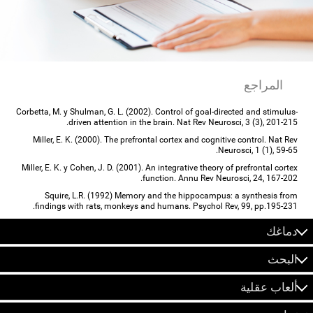
المراجع
Corbetta, M. y Shulman, G. L. (2002). Control of goal-directed and stimulus-
driven attention in the brain. Nat Rev Neurosci, 3 (3), 201-215.
Miller, E. K. (2000). The prefrontal cortex and cognitive control. Nat Rev
Neurosci, 1 (1), 59-65.
Miller, E. K. y Cohen, J. D. (2001). An integrative theory of prefrontal cortex
function. Annu Rev Neurosci, 24, 167-202.
Squire, L.R. (1992) Memory and the hippocampus: a synthesis from
findings with rats, monkeys and humans. Psychol Rev, 99, pp.195-231.
دماغك
البحث
ألعاب عقلية