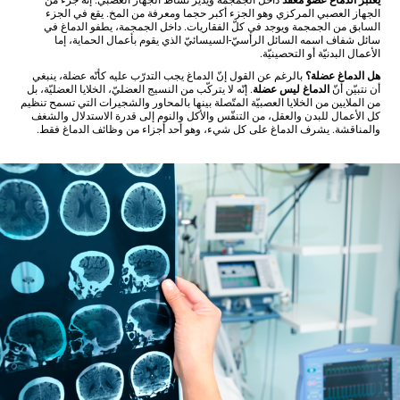
يعتبر الدماغ عضو معقّد
داخل الجمجمة ويدير نشاط الجهاز العصبي. إنّه جزء من
الجهاز العصبي المركزي وهو الجزء أكبر حجما ومعرفة من المخ. يقع في الجزء
السابق من الجمجمة ويوجد في كلّ الفقاريات. داخل الجمجمة، يطفو الدماغ في
سائل شفاف اسمه السائل الرأسيّ-السيسائيّ الذي يقوم بأعمال الحماية، إما
الأعمال البدنيّة أو التحصينيّة.
هل الدماغ عضلة؟
بالرغم عن القول إنّ الدماغ يجب التدرّب عليه كأنّه عضلة، ينبغي
أن نتبيّن أنّ
الدماغ ليس عضلة
. إنّه لا يتركّب من النسيج العضليّ، الخلايا العضليّة، بل
من الملايين من الخلايا العصبيّة المتّصلة بينها بالمحاور والشجيرات التي تسمح تنظيم
كل الأعمال للبدن والعقل، من التنفّس والأكل والنوم إلى قدرة الاستدلال والشغف
والمناقشة. يشرف الدماغ على كل شيء، وهو أحد أجزاء من وظائف الدماغ فقط.