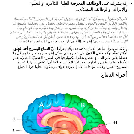
إنه يشرف على الوظائف المعرفية العليا
: الذاكرة، والتعلّم،
والإدراك، والوظائف التنفيذيّة...
على الإنسان أن يعلم أنّ الدماغ هو المسؤول الوحيد عن السرور، اللذّات، الضحك
واللهو، الكآبة، الوهن والعويل. بفضل الدماغ خاصّة، نحصل على الحكمة والمعارف
وننظر ونسمع ونعلم ما هو كره وماحسن، ما هو شرّ وما طيّب، وما هو حلو وما
مسيخ... بفضل هذه العضو، نتجنّن ونهذي، وترهقنا الخوف والرعب... عيلنا أن نتحمّل
كلّ هذه الأشياء إذا مرض الدماغ... وفي هذا لمعنى، أظنّ أنّ هذا الحشا يؤثّر في
الإنسان بالقدرة الكبرى"
إبقراط (القرن الرابع ب.م.) في الأرماض المقدّسة.
ولكنّه لم يعرف ما هو الدماغ بدقة، قد توقّع إبقراط،
أنّ الدماغ البشريّ أحد الخلق
الأكثر تعقّدا وكمالا في الكون
.في عصره، لم يتخيّل إبقراط ومعاصريه لهم كلُّ ما
حصلنا على علم الدماغ. بفضل تقدّم التكنولوجيا في الصورة العصبيّة، الطبّ، علم
الأحياء، علم النفس والعلوم العصبيّة عامّة، إستطاعنا أن نكشف أسرارا كبيرة
لتشريح الدماغ وعمله. مع ذلك، لا يزال توجد خواف وشكوك لحلّها حول الدماغ.
أجزاء الدماغ