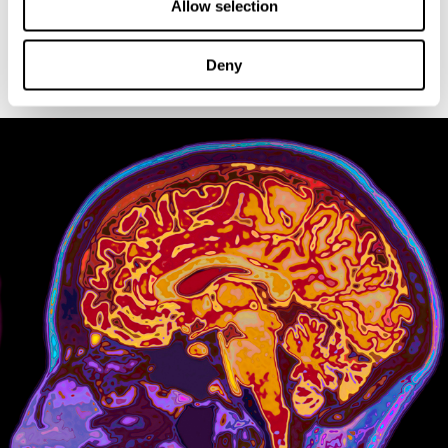
Allow selection
يحدث هذا نقل المعلومات بين الخلّايا العصبيّة في ميلي ثانية. متوازياً وتطريقة منسقة،
تحدث مئات الاتصالات التي تسمح لنا الإدراك، الفهم والاستجابة للعالم على نحو
واف. نتلقّى آلاف مدخلات ومخرجات في ثوان ويعمل كلّ الأشياء بدقّة الساعة
Deny
السويسريّة. وبالرغم عن هذه السرعة، تقوم الخلايا العصبية بهذه المعالجات بدقّة
كبيرة.