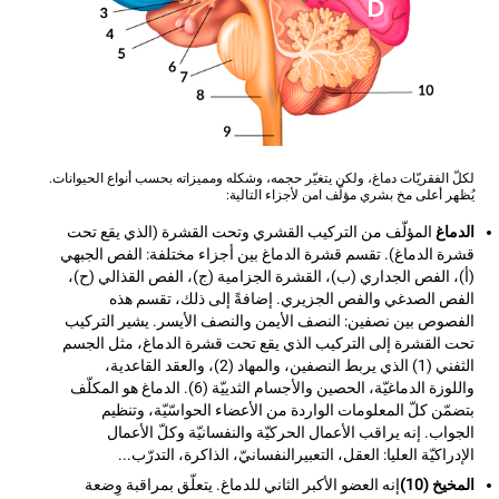
لكلّ الفقريّات دماغ، ولكن يتغيّر حجمه، وشكله ومميزاته بحسب أنواع الحيوانات.
يُظهر أعلى مخ بشري مؤلّف امن لأجزاء التالية:
الدماغ
المؤلّف من التركيب القشري وتحت القشرة (الذي يقع تحت
قشرة الدماغ). تقسم قشرة الدماغ بين أجزاء مختلفة: الفص الجبهي
(أ)، الفص الجداري (ب)، القشرة الجزامية (ج)، الفص القذالي (ح)،
الفص الصدغي والفص الجزيري. إضافةً إلى ذلك، تقسم هذه
الفصوص بين نصفين: النصف الأيمن والنصف الأيسر. يشير التركيب
تحت القشرة إلى التركيب الذي يقع تحت قشرة الدماغ، مثل الجسم
الثفني (1) الذي يربط النصفين، والمهاد (2)، والعقد القاعدية،
واللوزة الدماغيّة، الحصين والأجسام الثدييّة (6). الدماغ هو المكلّف
بتضمّن كلّ المعلومات الواردة من الأعضاء الحواسّيّة، وتنظيم
الجواب. إنه يراقب الأعمال الحركيّة والنفسانيّة وكلّ الأعمال
الإدراكيّة العليا: العقل، التعبيرالنفسانيّ، الذاكرة، التدرّب...
المخيخ (10)
إنه العضو الأكبر الثاني للدماغ. يتعلّق بمراقبة وِضعة