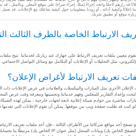
نًا قد زارهم لاحقًا واتخذ إجراءً (مثلاً، إجراء شراء) على موقع المعلن. وبالمثل ، ق
نا إعلانًا وكيفية أدائه ، أو زودنا بمعلومات حول كيفية تفاعلك مع الإعلانات. قد نعمل
زيارة موقع أو تطبيق شريك.
ريف الارتباط الخاصة بالطرف الثالث ال
 خارجية قد تقوم بتعيين ملفات تعريف الارتباط على جهازك عند زيارتك لخدماتنا. تتيح مل
لكتروني، مثل التحليلات أو الإعلانات أو التكامل مع وسائل التواصل الاجتماعي.
 الإعلان الأخرى مثل المنارات والبيكسلات والعلامات في عرض الإعلانات ذات ال
والبحث وإعداد التقارير للمعلنين وفهم خدماتنا وتحسينها ومعرفة وقت عرض المح
ارات مباشرة من خوادم شبكة إعلانية تابعة لجهات خارجية ، يمكن لهذه الشب
و تصفح أحد مواقع شركائنا من الأطراف الثالثة ، فإن أحد ملفات تعريف الارتبا
 السجل (مثل عنوان IP الخاص بك) مرتبطًا بنا بحسابك كما هو موضح في