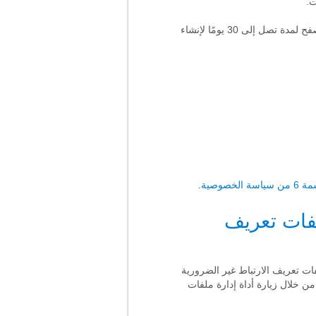
ت.
إذا قمت بتسجيل الخروج من حساب كوجنيفيت على متصفح، فقد نستمر في تسجيل تفاعلك مع خدماتنا على هذا المتصفح لمدة تصل إلى 30 يومًا لإنشاء
ياسة الخصوصية
.
ت العامة (GDPR) وإدارة ملفات تعريف
Cookie، نطلب موافقتك على استخدام ملفات تعريف الارتباط غير الضرورية
 خلال زيارة أداة إدارة ملفات