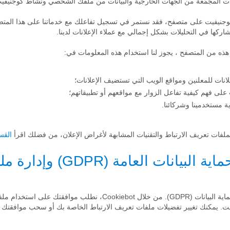
يانات المجمّعة من الجهات الخارجية والبيانات من ملفك الشخصي ونشاط كوجنيفي
شاركها في التحليلات بشكل إجمالي مع عملاء الإعلانات لدينا.
هذه من المتصفح ، يجوز لنا استخدام هذه المعلومات في:
انات للمعلنين ومواقع الويب التي تستضيف الإعلانات؛
لى فهم كيفية تفاعل الزوار مع مواقعهم أو تطبيقاتهم؛
 مستخدمينا وشركائنا.
لفات تعريف الارتباط والتقنيات المشابهة لأغراض الإعلان، من فضلك اقرأ
القسمة 6 من س
7. الامتثال لقواعد حماية البيانا
في CogniFit، نلتزم باللائحة العامة لحماية البيانات (GDPR). من خلال bot
ت. يمكنك تغيير تفضيلات ملفات تعريف الارتباط الخاصة بك أو سحب موافقتك من