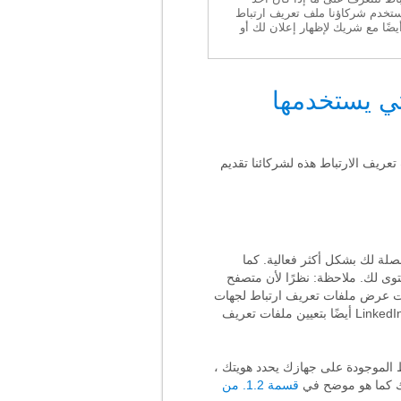
د يستخدم شركاؤنا ملف تعريف ارتباط
 أيضًا مع شريك لإظهار إعلان لك أو
تي يستخدمها
فات تعريف الارتباط هذه لشركائنا تقديم
صلة لك بشكل أكثر فعالية. كما
توى لك. ملاحظة: نظرًا لأن متصفح
كات عرض ملفات تعريف ارتباط لجهات
خارجية أو تعديلها أو تعيينها ، تمامًا كما لو كنت قد طلبت صفحة ويب من موقعها. يمكن أن تقوم الإعلانات التي تقدمها LinkedIn أيضًا بتعيين ملفات تعريف
ط الموجودة على جهازك يحدد هويتك ،
قسمة 1.2. من