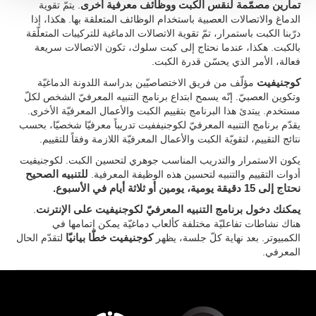
تمارين مصمّمة لنقس الكبت ووظائف معرفية أخرى
. يتمّ تقوية
الدماغ والاتصالات العصبية باستخدام الوظائف المتعلقة بها. هكذا، إذا
درّبنا الكبت باستمرار، تمّ تقوية الاتصالات الدماغية للتركيبات المتعلّقة
بالكبت. هكذا، عندما نحتاج إلى كبت سلوك، تكون الاتصالات سريعة
فعالة، الأمر الذي يحسّن قدرة الكبت.
كوجنيفيت
مؤلّف من فريق الاختصاصيّين بدراسة اللدونة الدماغيّة
وتكوين العصبيّ. إنّه يسمح ابتداع برنامج التنبيه المعرفيّ الشخص لكلّ
مستخدم. يبتدئ هذا البرنامج بتقييم الكبت والأعمال المعرفيّة الأخرى.
يقدّم برنامج التنبيه المعرفيّ لكوجنيففيت تدريباً معرفيّا شخصيّا، بحسب
نتائج التقييم، لتقويّة الكبت والأعمال المعرفيّة اللازمة وفقاً للتقييم.
يكون الاستمرار والتدريب المناسب جوهري لتحسين الكبت. لكوجنيفيت
أدوات التقييم والتنبيه لتحسين هذه الوظيفة المعرفية.
للتنبيه الصحيح
نحتاج إلى 15 دقيقة يومية، يومين أو ثلاثة أيام في الأسبوع.
يمكنك دخول برنامج التنبيه المعرفيّ لكوجنيفيت على الإنترنت
.
هناك نشاطات تفاعليّة مختلفة كألعاب دماغيّة يمكن إتمامها في
الكمبيوتر. بعد نهاية كلّ جلسة، يظهر
كوجنيفيت خطّا بيانيّا
لتقدّم الحال
المعرفي.