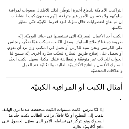
التراكيب الأماميّة للدماغ أخيرة التوطّر، لذلك للأطفال صعوبات لمراقبة
سلوكهم ولا يحسنون الأمور غير متوقّعة. إنّهم يصعبون كبت النشاطات.
إن لم نعانِ اضطرابات خلال نموّنا، فتزد قدرتنا الكبتيّة حتّى تتطوّر
بكاملها
الكبت أحد الأعمال المعرفيّة التي نستعملها في حياتنا اليوميّة. إنّه
طريقة دماغنا لإصلاح السلوك. بفضل الكبت، نسكت عمّا نفكّر، ونجلس
على الكرسي ونحن ننتبه للدّرس أو نعمل في المكتب وإن نرد أن نقوم،
أو نحصل على إصلاح طريق السيّارة لتجنّب سيّارة أخرى. إنّه يسمح لنا
الجواب للحالات غير متوقعّة والمطابقة عليك. هكذا، يسهل الكبت الجيّد
السلوك الأفضل والنتائج الأكاديميّة العالية، والفعّاليّة عند العمل
والعلاقات الشخصيّة.
أمثال الكبت أو المراقبة الكبتيّة
إذا كنّا ندرس، كانت مستوات الكبت منخفضة عندما نرى الهاتف أ
نذهب إلى المطبخ أو كنّا غافلاً. يراقب الطالب بكبت جيّد هذا
السلوك وهو يتركّز في نشاطه، الأمر الذي يسهّل الحصول على
نتائج أكاديميّة عالية.