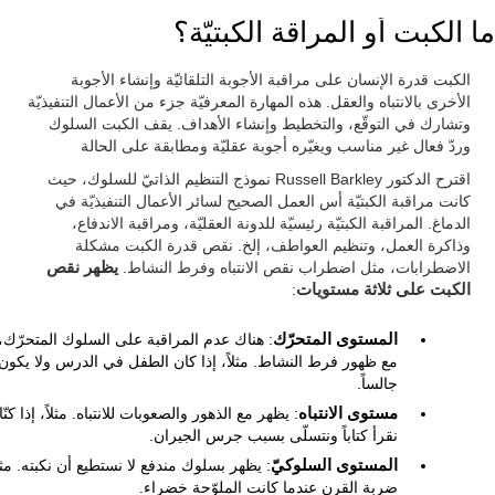
ما الكبت أو المراقة الكبتيّة؟
الكبت قدرة الإنسان على مراقبة الأجوبة التلقائيّة وإنشاء الأجوبة
الأخرى بالانتباه والعقل. هذه المهارة المعرفيّة جزء من الأعمال التنفيذيّة
وتشارك في التوقّع، والتخطيط وإنشاء الأهداف. يقف الكبت السلوك
وردّ فعال غير مناسب ويغيّره أجوبة عقليّة ومطابقة على الحالة
اقترح الدكتور Russell Barkley نموذج التنظيم الذاتيّ للسلوك، حيث
كانت مراقبة الكبتيّة أس العمل الصحيح لسائر الأعمال التنفيذيّة في
الدماغ. المراقبة الكبتيّة رئيسيّة للدونة العقليّة، ومراقبة الاندفاع،
وذاكرة العمل، وتنظيم العواطف، إلخ. نقص قدرة الكبت مشكلة
الاضطرابات، مثل اضطراب نقص الانتباه وفرط النشاط.
يظهر نقص
الكبت على ثلاثة مستويات
:
المستوى المتحرّك
: هناك عدم المراقبة على السلوك المتحرّك،
مع ظهور فرط النشاط. مثلاً، إذا كان الطفل في الدرس ولا يكون
جالساً.
مستوى الانتباه
: يظهر مع الذهور والصعوبات للانتباه. مثلاً، إذا كنّا
نقرأ كتاباً ونتسلّى بسبب جرس الجيران.
المستوى السلوكيّ
: يظهر بسلوك مندفع لا نستطيع أن نكبته. مثلا
ضربة القرن عندما كانت الملوّحة خضراء.