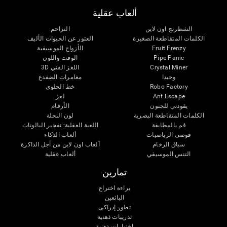
ألعاب عقلية
الشطرنج اون لاين
التزاحم
الكلمات المتقاطعة الصغيرة
العثور عن الحيوات الأليف
Fruit Frenzy
الأزواج الموسيقية
Pipe Panic
الوقت واللون
Crystal Miner
اللغز الفني 3D
وحيدا
مغامرات الضفدع
Robo Factory
خط الحلوى
Ant Escape
لغز
يقودني للجنون
الأرقام
الكلمات المتقاطعة البصرية
لون النحلة
قم بالمطابقة
اللعبة العقلية: تفجير البالونات
فوضى الرياضيات
ألعاب الذكاء
سباق الرخام
ألعاب اون لاين من آجل الذاكرة
التنس الموسيقي
ألعاب عقلية
تمارين
براءة اختراع
البائعين
تطور إدراكى
تدريبات ذهنية
اختبارات ذهنية