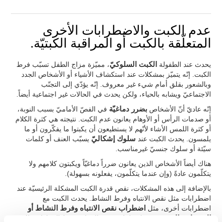
عدم الكبت والاضطرابات الأخرى
المتعلّقة بالكبت أو المراقبة الكبتيّة.
يحدث عند الطفولة
الكبت السلوكيّ
، مميّزة مزاج الطفل تسبّب فرط
الكبت. إنّه يتميّز بمشكلات عند استكشاف الأشياء أو الأشخاص الجدد
وبالشعور بقلق أمام شيء غير معروف. إنّه يؤدّي إلى التجنّب
الاجتماعيّ ويشابه بالحياء، ولكن يحدث في الحالات غير اجتماعية أيضاً.
إنّه عاديّ أنّ الأشخاص
بضرر دماغيّة
في الفصّ الأماميّ بسبب النوبة،
أو صدمات الرأس أو الأوهام يعانون عدم الكبت. نتيجته هي كثرة الكلام
أو كثرة اللمس الأشاء لأنّهم لا يستطيعون أن يكبتوا ما يفكّرون أو ما
يلمسون. يحدث الكبت عند
سلوك إشكاليّ
يسبّب العنف أو كلمات
سيّئة أو سلوك جنسيّ غيرمناسب.
هناك أيضاً الأشخاص الذين يعانون ضرراً دماغيّاً ويكبتون كلامهم ولا
يتكلّمون عادةً (وإن عندما يتكلّمون، يفعلونه بسهولة).
بالإضافة إلى هذه المشكلات، نقص قدرة الكبت المشكلة الرئيسيّة عند
اضطرابات مثل نقص الانتباه وفرط النشاط. يحدث الكبت مع
اضطرابات أخرى، مثل
اضطراب نقص الانتباه وفرط النشاط أو
الوسواس القهري
. عند اضطراب نقص الانتباه وفرط النشاط، هناك