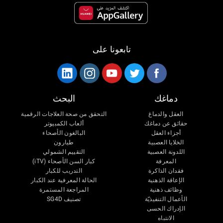
تابعونا على
دماغك
البحث
العقل والدماغ
التحقق من صحة العلاجات الرقمية
حقائق عن دماغك
ألعاب الكمبيوتر
أجزاء العقل
البالغون الأصحاء
الخلايا العصبية
طيارون
اللدونة العصبية
التقييم الشمولي
المعرفة
كبار السن الأصحاء (iTV)
فقدان الذاكرة
التدريب للكبار
الإعاقة الذهنية
الحالة المعرفية عند الكبار
وظائف ذهنية
المراجعة المستمرة
الأعمال التنفيذيّة
تصنيف SG4D
الإدراك الحسى
الانتباه