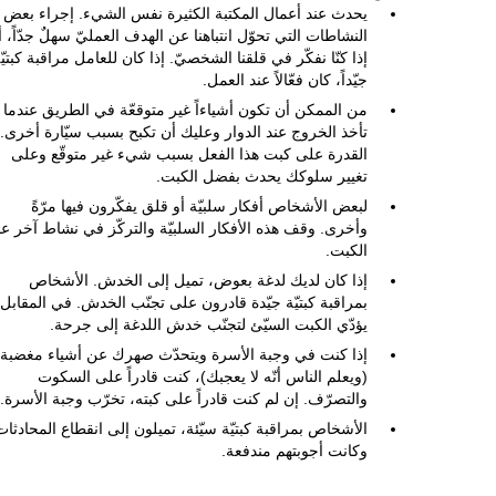
يحدث عند أعمال المكتبة الكثيرة نفس الشيء. إجراء بعض
النشاطات التي تحوّل انتباهنا عن الهدف العمليّ سهلٌ جدّاً، أ
إذا كنّا نفكّر في قلقنا الشخصيّ. إذا كان للعامل مراقبة كبتيّ
جيّداً، كان فعّالاً عند العمل.
من الممكن أن تكون أشياءاً غير متوقعّة في الطريق عندما
تأخذ الخروج عند الدوار وعليك أن تكبح بسبب سيّارة أخرى.
القدرة على كبت هذا الفعل بسبب شيء غير متوقّع وعلى
تغيير سلوكك يحدث بفضل الكبت.
لبعض الأشخاص أفكار سلبيّة أو قلق يفكّرون فيها مرّةً
وأخرى. وقف هذه الأفكار السلبيّة والتركّز في نشاط آخر ع
الكبت.
إذا كان لديك لدغة بعوض، تميل إلى الخدش. الأشخاص
بمراقبة كبتيّة جيّدة قادرون على تجنّب الخدش. في المقابل،
يؤدّي الكبت السيّئ لتجنّب خدش اللدغة إلى جرحة.
إذا كنت في وجبة الأسرة ويتحدّث صهرك عن أشياء مغضبة
(ويعلم الناس أنّه لا يعجبك)، كنت قادراً على السكوت
والتصرّف. إن لم كنت قادراً على كبته، تخرّب وجبة الأسرة.
الأشخاص بمراقبة كبتيّة سيّئة، تميلون إلى انقطاع المحادثات
وكانت أجوبتهم مندفعة.