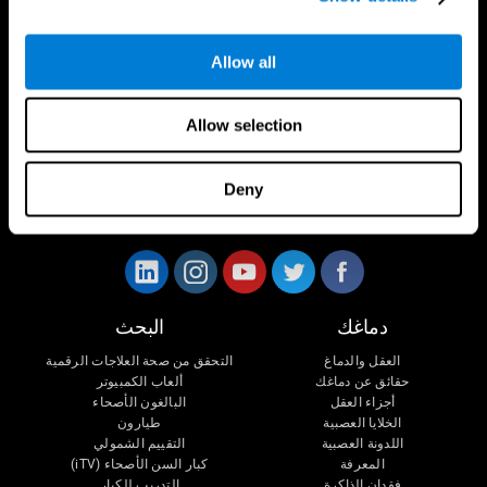
Allow all
Allow selection
Deny
تابعونا على
دماغك
البحث
العقل والدماغ
التحقق من صحة العلاجات الرقمية
حقائق عن دماغك
ألعاب الكمبيوتر
أجزاء العقل
البالغون الأصحاء
الخلايا العصبية
طيارون
اللدونة العصبية
التقييم الشمولي
المعرفة
كبار السن الأصحاء (iTV)
فقدان الذاكرة
التدريب للكبار