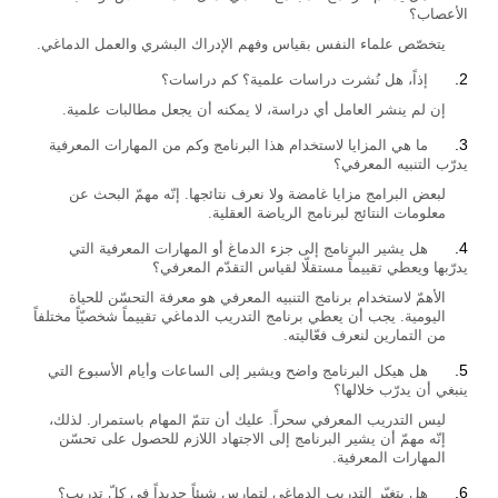
الأعصاب؟
يتخصّص علماء النفس بقياس وفهم الإدراك البشري والعمل الدماغي.
إذاً، هل نُشرت دراسات علمية؟ كم دراسات؟
إن لم ينشر العامل أي دراسة، لا يمكنه أن يجعل مطالبات علمية.
ما هي المزايا لاستخدام هذا البرنامج وكم من المهارات المعرفية
يدرّب التنبيه المعرفي؟
لبعض البرامج مزايا غامضة ولا نعرف نتائجها. إنّه مهمّ البحث عن
معلومات النتائج لبرنامج الرياضة العقلية.
هل يشير البرنامج إلى جزء الدماغ أو المهارات المعرفية التي
يدرّبها ويعطي تقييماً مستقلّا لقياس التقدّم المعرفي؟
الأهمّ لاستخدام برنامج التنبيه المعرفي هو معرفة التحسّن للحياة
اليومية. يجب أن يعطي برنامج التدريب الدماغي تقييماً شخصيّاً مختلفاً
من التمارين لنعرف فعّاليته.
هل هيكل البرنامج واضح ويشير إلى الساعات وأيام الأسبوع التي
ينبغي أن يدرّب خلالها؟
ليس التدريب المعرفي سحراً. عليك أن تتمّ المهام باستمرار. لذلك،
إنّه مهمّ أن يشير البرنامج إلى الاجتهاد اللازم للحصول على تحسّن
المهارات المعرفية.
هل يتغيّر التدريب الدماغي لتمارس شيئاً جديداً في كلّ تدريب؟