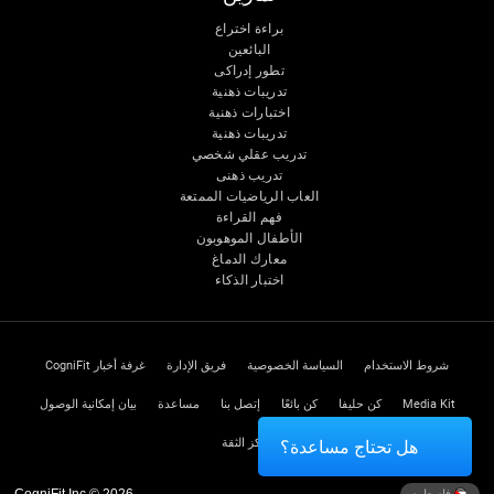
براءة اختراع
البائعين
تطور إدراكى
تدريبات ذهنية
اختبارات ذهنية
تدريبات ذهنية
تدريب عقلي شخصي
تدريب ذهنى
العاب الرياضيات الممتعة
فهم القراءة
الأطفال الموهوبون
معارك الدماغ
اختبار الذكاء
شروط الاستخدام
السياسة الخصوصية
فريق الإدارة
غرفة أخبار CogniFit
Media Kit
كن حليفا
كن بائعًا
إتصل بنا
مساعدة
بيان إمكانية الوصول
مركز الثقة
هل تحتاج مساعدة؟
CogniFit Inc © 2026
فلسطين