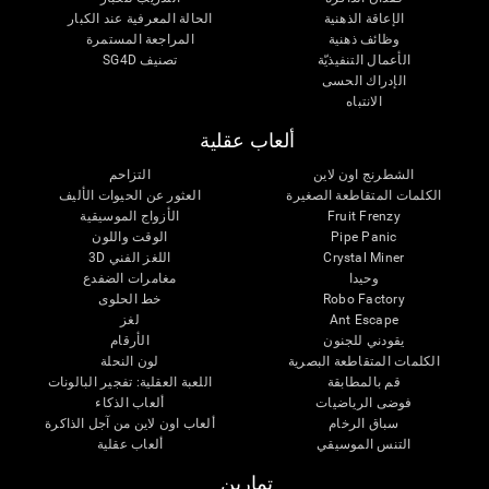
الإعاقة الذهنية
الحالة المعرفية عند الكبار
وظائف ذهنية
المراجعة المستمرة
الأعمال التنفيذيّة
تصنيف SG4D
الإدراك الحسى
الانتباه
ألعاب عقلية
الشطرنج اون لاين
التزاحم
الكلمات المتقاطعة الصغيرة
العثور عن الحيوات الأليف
Fruit Frenzy
الأزواج الموسيقية
Pipe Panic
الوقت واللون
Crystal Miner
اللغز الفني 3D
وحيدا
مغامرات الضفدع
Robo Factory
خط الحلوى
Ant Escape
لغز
يقودني للجنون
الأرقام
الكلمات المتقاطعة البصرية
لون النحلة
قم بالمطابقة
اللعبة العقلية: تفجير البالونات
فوضى الرياضيات
ألعاب الذكاء
سباق الرخام
ألعاب اون لاين من آجل الذاكرة
التنس الموسيقي
ألعاب عقلية
تمارين