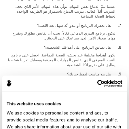
عندما يتمّ الدماغ نفس المهام، يؤلّي هذه المهام، الأمر الذي يجعل
التدريب أقلّ فعالية. تدريب الدماغ باستمرار هو الطريقة الواحدة
لحفاظ الصحّة الدماغية.
هل يحفزك البرنامج أو يبدو أنّه سهل بعد اللعب؟
ليكون برنامج التدري الدماغي فعّالاً، يجب أن يقايس تطوّرك ويقترح
مهاماً صعبةً، الأمر الذي يساعدك على التحسّن.
هل يطابق البرنامج على أهدافك الشخصية؟
تكون أهدافنا مختلفةً عند تحسّن الصحة الدماغية. احصل على برنامج
التنبيه المعرفي الذي يقايس المهارات المعرفية ويعطيك تدريبا شخصيا
يطابق على ضروراتكا الشخصية.
هل هو مناسب لنمط حياتك؟
تكون نتائج بعض برامج التدريب لدماغي قصيرة المدى، وهي صعبة
الحفاظ وغير مفيدة. يجب أن تختار برنامجاً يقيّمك ويطابق على
الضرورات والتعلّم.
This website uses cookies
هل كنتَ مستعدّاً للبدء أو سيكون البرنامج مزعجاً؟
We use cookies to personalise content and ads, to
يخفّض القلق المفرّط ابتداع الخلايا العصبية. برنامج التدريب الدماغي
الأفضل هو البرنامج الذي يعطيك تدريبا شخصية ويطابق على ضروراتك
provide social media features and to analyse our traffic.
كلّما تدرّب.
We also share information about your use of our site with