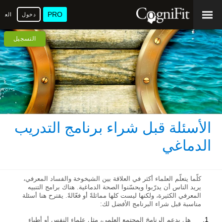
PRO
دخول
العرب
التسجيل
الأسئلة قبل شراء برنامج التدريب
الدماغي
كلّما يتعلّم العلماء أكثر في العلاقة بين الشيخوخة والفساد المعرفي،
يريد الناس أن يدرّبوا ويحسّنوا الصحة الدماغية. هناك برامج التنبيه
المعرفي الكثيرة، ولكنها ليست كلها مماثلةً أو فعّالةً. يقترح هنا أسئلة
مناسبة قبل شراء البرنامج الأفضل لك:
هل يدعم الرنامجَ المجتمع العلمي، مثل علماء النفس أو أطباء