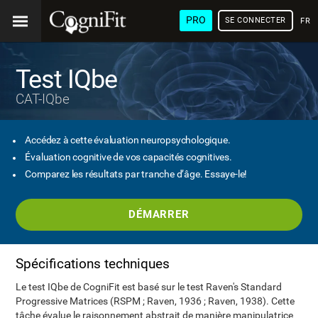
PRO
SE CONNECTER
FRA
Test IQbe
CAT-IQbe
Accédez à cette évaluation neuropsychologique.
Évaluation cognitive de vos capacités cognitives.
Comparez les résultats par tranche d’âge. Essaye-le!
DÉMARRER
Spécifications techniques
Le test IQbe de CogniFit est basé sur le test Raven's Standard
Progressive Matrices (RSPM ; Raven, 1936 ; Raven, 1938). Cette
tâche évalue le raisonnement abstrait de manière manipulatrice