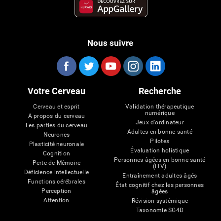
Nous suivre
Votre Cerveau
Recherche
Cerveau et esprit
Validation thérapeutique
numérique
A propos du cerveau
Jeux d'ordinateur
Les parties du cerveau
Adultes en bonne santé
Neurones
Pilotes
Plasticité neuronale
Évaluation holistique
Cognition
Personnes âgées en bonne santé
Perte de Mémoire
(iTV)
Déficience intellectuelle
Entraînement adultes âgés
Functions cérébrales
État cognitif chez les personnes
Perception
âgées
Attention
Révision systémique
Taxonomie SG4D