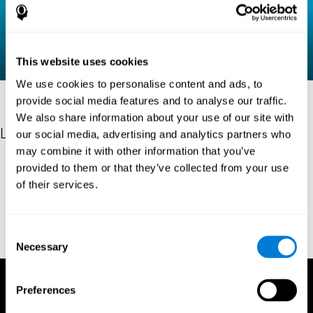
This website uses cookies
We use cookies to personalise content and ads, to
provide social media features and to analyse our traffic.
We also share information about your use of our site with
Les références
our social media, advertising and analytics partners who
may combine it with other information that you’ve
Raven, J. C. (1936). Mental tests used in genetic studies: The
provided to them or that they’ve collected from your use
performance of related individuals on tests mainly educative and
of their services.
mainly reproductive. MSc Thesis, University of London.
"Raven, J. C. (1938) Raven’s progressive matrices (1938): sets A,
B, C, D, E. Melbourne: Australian Council for Educational
Consent
Research; 1938."
Necessary
Selection
Preferences