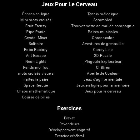
Jeux Pour Le Cerveau
Échecs en ligne
Tennis mélodique
Mini-mots croisés
Scrambled
Fruit Frenzy
Trouvez votre animal de compagnie
Pipe Panic
Paires musicales
Crystal Miner
Chronocolor
Solitaire
Aventures de grenouille
Robo Factory
Candy Line
Ant Escape
2D Puzzle
Neon Lights
Pingouin Explorateur
Rends moi fou
Chiffres
mots croisés visuels
Abeille de Couleur
Faîtes la paire
Jeux d'agilité mentale
Space Rescue
Jeux en ligne pour la mémoire
Chaos mathématique
Jeux pour le cerveau
Course de billes
Exercices
Brevet
Revendeurs
Développement cognitif
Exercice cérébral