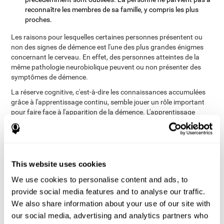
reconnaître les membres de sa famille, y compris les plus
proches.
Les raisons pour lesquelles certaines personnes présentent ou
non des signes de démence est l'une des plus grandes énigmes
concernant le cerveau. En effet, des personnes atteintes de la
même pathologie neurobiolique peuvent ou non présenter des
symptômes de démence.
La réserve cognitive, c'est-à-dire les connaissances accumulées
grâce à l'apprentissage continu, semble jouer un rôle important
pour faire face à l'apparition de la démence. L'apprentissage
continu apprend au cerveau à modifier son activité neuronale
pour relever le défi de la nouvelle situation. Par conséquent,
l'apprentissage d'une nouvelle compétence (pour danser,
dessiner, parler une nouvelle langue ou jouer d'un instrument) ou
l'entraînement de fonctions cognitives inexploitées, par exemple
This website uses cookies
par le biais de l'entraînement cérébral, donne au cerveau la
We use cookies to personalise content and ads, to
capacité d'adaptation dont il a besoin pour repenser et réadapter
provide social media features and to analyse our traffic.
les circuits neuronaux face aux défis posés par la démence.
We also share information about your use of our site with
our social media, advertising and analytics partners who