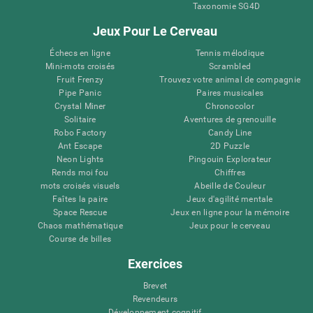
Taxonomie SG4D
Jeux Pour Le Cerveau
Échecs en ligne
Tennis mélodique
Mini-mots croisés
Scrambled
Fruit Frenzy
Trouvez votre animal de compagnie
Pipe Panic
Paires musicales
Crystal Miner
Chronocolor
Solitaire
Aventures de grenouille
Robo Factory
Candy Line
Ant Escape
2D Puzzle
Neon Lights
Pingouin Explorateur
Rends moi fou
Chiffres
mots croisés visuels
Abeille de Couleur
Faîtes la paire
Jeux d'agilité mentale
Space Rescue
Jeux en ligne pour la mémoire
Chaos mathématique
Jeux pour le cerveau
Course de billes
Exercices
Brevet
Revendeurs
Développement cognitif