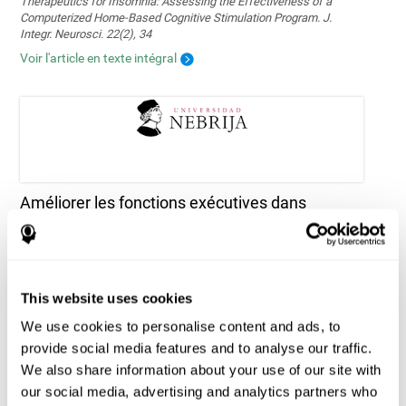
Therapeutics for Insomnia: Assessing the Effectiveness of a
Computerized Home-Based Cognitive Stimulation Program. J.
Integr. Neurosci. 22(2), 34
Voir l'article en texte intégral
Améliorer les fonctions exécutives dans
l'épilepsie pédiatrique : faisabilité et efficacité
d'un programme de formation cognitive
informatisé
Tapia, J. L., Aras, L. M., & Duñabeitia, J. A. (2024). Enhancing
Executive Functions in Pediatric Epilepsy: Feasibility and Efficacy
This website uses cookies
of a Computerized Cognitive Training Program. Children, 11(4), 484.
We use cookies to personalise content and ads, to
https://doi.org/10.3390/children11040484
provide social media features and to analyse our traffic.
Voir l'article en texte intégral
We also share information about your use of our site with
our social media, advertising and analytics partners who