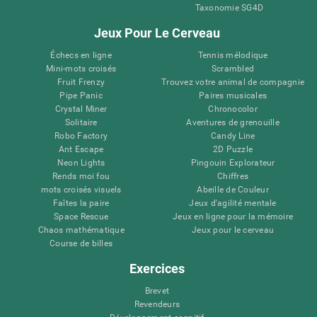
Taxonomie SG4D
Jeux Pour Le Cerveau
Échecs en ligne
Tennis mélodique
Mini-mots croisés
Scrambled
Fruit Frenzy
Trouvez votre animal de compagnie
Pipe Panic
Paires musicales
Crystal Miner
Chronocolor
Solitaire
Aventures de grenouille
Robo Factory
Candy Line
Ant Escape
2D Puzzle
Neon Lights
Pingouin Explorateur
Rends moi fou
Chiffres
mots croisés visuels
Abeille de Couleur
Faîtes la paire
Jeux d'agilité mentale
Space Rescue
Jeux en ligne pour la mémoire
Chaos mathématique
Jeux pour le cerveau
Course de billes
Exercices
Brevet
Revendeurs