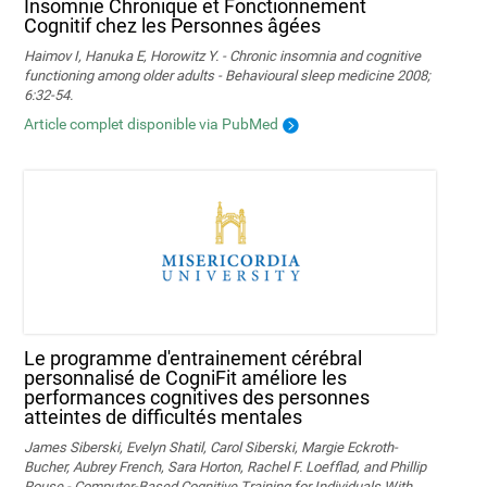
Insomnie Chronique et Fonctionnement
Cognitif chez les Personnes âgées
Haimov I, Hanuka E, Horowitz Y. - Chronic insomnia and cognitive
functioning among older adults - Behavioural sleep medicine 2008;
6:32-54.
Article complet disponible via PubMed
Le programme d'entrainement cérébral
personnalisé de CogniFit améliore les
performances cognitives des personnes
atteintes de difficultés mentales
James Siberski, Evelyn Shatil, Carol Siberski, Margie Eckroth-
Bucher, Aubrey French, Sara Horton, Rachel F. Loefflad, and Phillip
Rouse - Computer-Based Cognitive Training for Individuals With