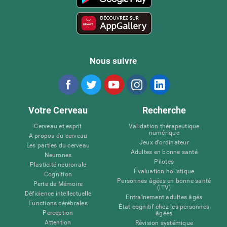
Nous suivre
Votre Cerveau
Recherche
Cerveau et esprit
Validation thérapeutique
numérique
A propos du cerveau
Jeux d'ordinateur
Les parties du cerveau
Adultes en bonne santé
Neurones
Pilotes
Plasticité neuronale
Évaluation holistique
Cognition
Personnes âgées en bonne santé
Perte de Mémoire
(iTV)
Déficience intellectuelle
Entraînement adultes âgés
Functions cérébrales
État cognitif chez les personnes
Perception
âgées
Attention
Révision systémique