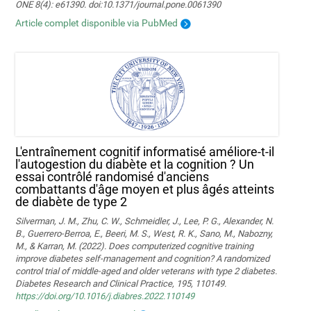
ONE 8(4): e61390. doi:10.1371/journal.pone.0061390
Article complet disponible via PubMed
L'entraînement cognitif informatisé améliore-t-il
l'autogestion du diabète et la cognition ? Un
essai contrôlé randomisé d'anciens
combattants d'âge moyen et plus âgés atteints
de diabète de type 2
Silverman, J. M., Zhu, C. W., Schmeidler, J., Lee, P. G., Alexander, N.
B., Guerrero-Berroa, E., Beeri, M. S., West, R. K., Sano, M., Nabozny,
M., & Karran, M. (2022). Does computerized cognitive training
improve diabetes self-management and cognition? A randomized
control trial of middle-aged and older veterans with type 2 diabetes.
Diabetes Research and Clinical Practice, 195, 110149.
https://doi.org/10.1016/j.diabres.2022.110149