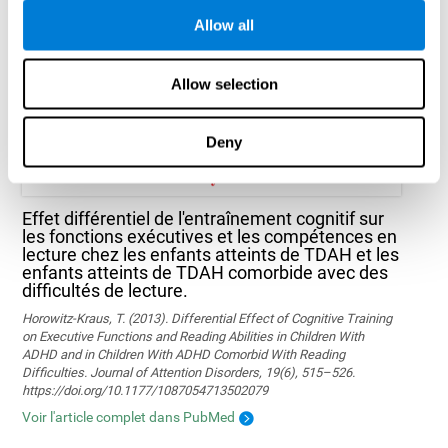
Marusic, U., Verghese, J., & Mahoney, J. R. (2022). Does Cognitive
Training Improve Mobility, Enhance Cognition, and Promote Neural
Allow all
Activation? Frontiers in Aging Neuroscience, 14.
Lire l'article complet
Allow selection
Deny
Effet différentiel de l'entraînement cognitif sur
les fonctions exécutives et les compétences en
lecture chez les enfants atteints de TDAH et les
enfants atteints de TDAH comorbide avec des
difficultés de lecture.
Horowitz-Kraus, T. (2013). Differential Effect of Cognitive Training
on Executive Functions and Reading Abilities in Children With
ADHD and in Children With ADHD Comorbid With Reading
Difficulties. Journal of Attention Disorders, 19(6), 515–526.
https://doi.org/10.1177/1087054713502079
Voir l'article complet dans PubMed