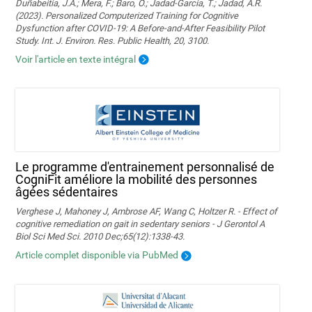
Duñabeitia, J.A.; Mera, F.; Baro, Ó.; Jadad-Garcia, T.; Jadad, A.R.
(2023). Personalized Computerized Training for Cognitive
Dysfunction after COVID-19: A Before-and-After Feasibility Pilot
Study. Int. J. Environ. Res. Public Health, 20, 3100.
Voir l'article en texte intégral
Le programme d'entrainement personnalisé de
CogniFit améliore la mobilité des personnes
âgées sédentaires
Verghese J, Mahoney J, Ambrose AF, Wang C, Holtzer R. - Effect of
cognitive remediation on gait in sedentary seniors - J Gerontol A
Biol Sci Med Sci. 2010 Dec;65(12):1338-43.
Article complet disponible via PubMed