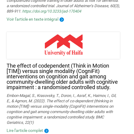
computerized cognitive training in older adults at risk for dementia:
a randomized controlled trial. Journal of Alzheimer’s Disease, 60(3),
889-911.
https://doi.org/10.3233/jad-170404
Voir l'article en texte intégral
The effect of codependent (Think in Motion
[TIM]) versus single modality (CogniFit)
interventions on cognition and gait among
community-dwelling older adults with cognitive
impairment : a randomised controlled study.
Embon-Magal, S., Krasovsky, T., Doron, I., Asraf, K., Haimov, I., Gil,
E., & Agmon, M. (2022). The effect of co-dependent (thinking in
motion [TIM]) versus single-modality (CogniFit) interventions on
cognition and gait among community-dwelling older adults with
cognitive impairment: a randomized controlled study. BMC
Geriatrics, 22(1)
Lire l'article complet