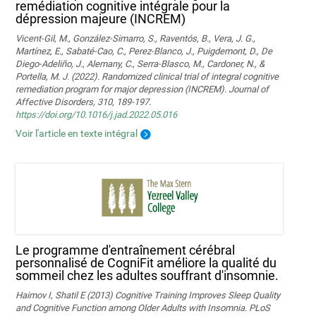
remédiation cognitive intégrale pour la
dépression majeure (INCREM)
Vicent-Gil, M., González-Simarro, S., Raventós, B., Vera, J. G.,
Martínez, E., Sabaté-Cao, C., Perez-Blanco, J., Puigdemont, D., De
Diego-Adeliño, J., Alemany, C., Serra-Blasco, M., Cardoner, N., &
Portella, M. J. (2022). Randomized clinical trial of integral cognitive
remediation program for major depression (INCREM). Journal of
Affective Disorders, 310, 189-197.
https://doi.org/10.1016/j.jad.2022.05.016
Voir l'article en texte intégral
Le programme d'entraînement cérébral
personnalisé de CogniFit améliore la qualité du
sommeil chez les adultes souffrant d'insomnie.
Haimov I, Shatil E (2013) Cognitive Training Improves Sleep Quality
and Cognitive Function among Older Adults with Insomnia. PLoS