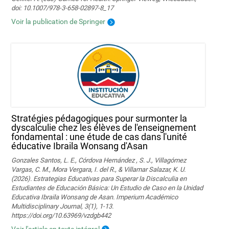
doi: 10.1007/978-3-658-02897-8_17
Voir la publication de Springer
Stratégies pédagogiques pour surmonter la
dyscalculie chez les élèves de l'enseignement
fondamental : une étude de cas dans l'unité
éducative Ibraila Wonsang d'Asan
Gonzales Santos, L. E., Córdova Hernández , S. J., Villagómez
Vargas, C. M., Mora Vergara, I. del R., & Villamar Salazar, K. U.
(2026). Estrategias Educativas para Superar la Discalculia en
Estudiantes de Educación Básica: Un Estudio de Caso en la Unidad
Educativa Ibraila Wonsang de Asan. Imperium Académico
Multidisciplinary Journal, 3(1), 1-13.
https://doi.org/10.63969/vzdgb442
Voir l'article en texte intégral