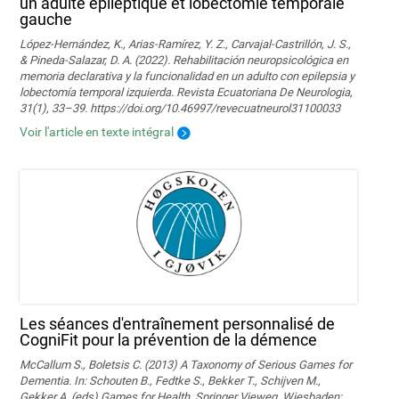
un adulte épileptique et lobectomie temporale
gauche
López-Hernández, K., Arias-Ramírez, Y. Z., Carvajal-Castrillón, J. S.,
& Pineda-Salazar, D. A. (2022). Rehabilitación neuropsicológica en
memoria declarativa y la funcionalidad en un adulto con epilepsia y
lobectomía temporal izquierda. Revista Ecuatoriana De Neurologia,
31(1), 33–39. https://doi.org/10.46997/revecuatneurol31100033
Voir l'article en texte intégral
Les séances d'entraînement personnalisé de
CogniFit pour la prévention de la démence
McCallum S., Boletsis C. (2013) A Taxonomy of Serious Games for
Dementia. In: Schouten B., Fedtke S., Bekker T., Schijven M.,
Gekker A. (eds) Games for Health. Springer Vieweg, Wiesbaden;