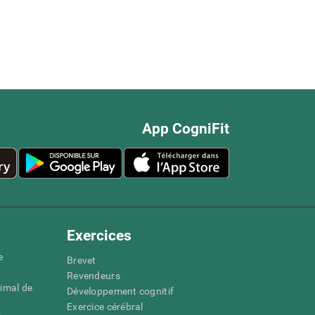
App CogniFit
Exercices
e
Brevet
Revendeurs
imal de
Développement cognitif
Exercice cérébral
s