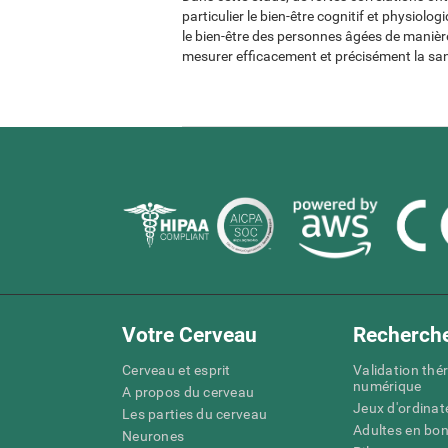
particulier le bien-être cognitif et physiol
le bien-être des personnes âgées de manière 
mesurer efficacement et précisément la san
Votre Cerveau
Recherch
Cerveau et esprit
Validation thé
numérique
A propos du cerveau
Jeux d'ordinat
Les parties du cerveau
Adultes en bo
Neurones