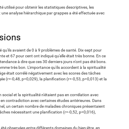
 utilisé pour obtenir les statistiques descriptives, les
t une analyse hiérarchique par grappes a été effectuée avec
usions
é qu'ils avaient de 0 à 9 problèmes de santé. Dix-sept pour
nte et 67 pour cent ont indiqué qu'elle était très bonne. En ce
 tendance à dire que ces 30 derniers jours n'ont pas été bons.
omme très bon. L'importance qu'ils accordent à la spiritualité
'âge était corrélé négativement avec les scores des tâches
e (r=-0,48, p=0,029), la planification (r=-0,53, p=0,013) et la
 social et la spiritualité n'étaient pas en corrélation avec
t en contradiction avec certaines études antérieures. Dans
nnel, un certain nombre de maladies chroniques présentaient
tâches nécessitant une planification (r=-0,52, p=0,016),
t été observées entre différents domaines du bien-être, en