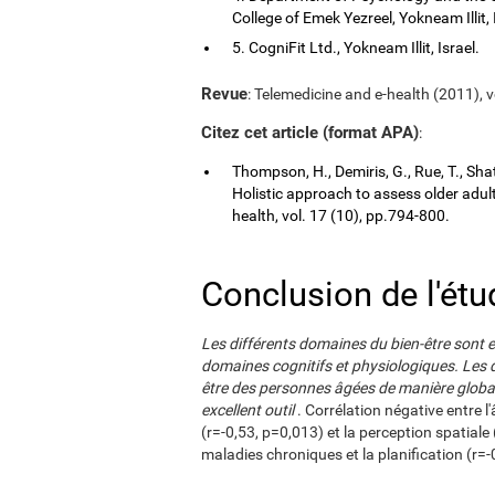
College of Emek Yezreel, Yokneam Illit, 
5. CogniFit Ltd., Yokneam Illit, Israel.
Revue
: Telemedicine and e-health (2011), v
Citez cet article (format APA)
:
Thompson, H., Demiris, G., Rue, T., Shat
Holistic approach to assess older adul
health, vol. 17 (10), pp.794-800.
Conclusion de l'étu
Les différents domaines du bien-être sont en 
domaines cognitifs et physiologiques. Les d
être des personnes âgées de manière globale
excellent outil
. Corrélation négative entre l'
(r=-0,53, p=0,013) et la perception spatiale
maladies chroniques et la planification (r=-