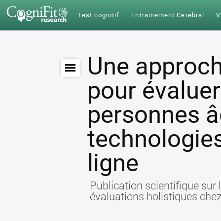
Test cognitif
Entrainement Cerebral
V
Une approch
pour évaluer
personnes âg
technologie
ligne
Publication scientifique sur
évaluations holistiques che