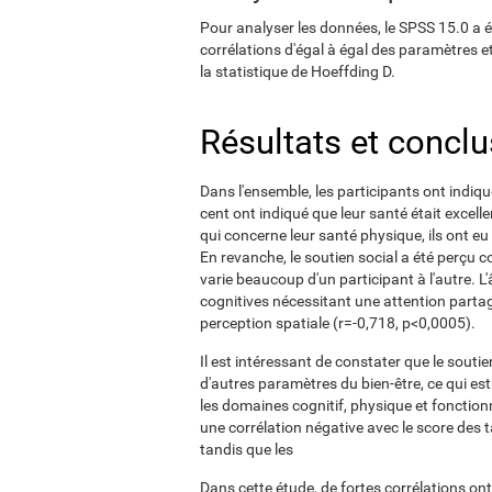
Pour analyser les données, le SPSS 15.0 a été
corrélations d'égal à égal des paramètres e
la statistique de Hoeffding D.
Résultats et concl
Dans l'ensemble, les participants ont indiqu
cent ont indiqué que leur santé était excelle
qui concerne leur santé physique, ils ont eu
En revanche, le soutien social a été perçu c
varie beaucoup d'un participant à l'autre. L
cognitives nécessitant une attention partagé
perception spatiale (r=-0,718, p<0,0005).
Il est intéressant de constater que le soutien
d'autres paramètres du bien-être, ce qui es
les domaines cognitif, physique et fonctio
une corrélation négative avec le score des 
tandis que les
Dans cette étude, de fortes corrélations on