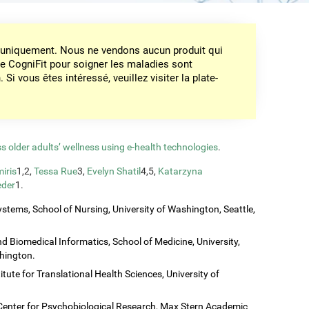
on uniquement. Nous ne vendons aucun produit qui
de CogniFit pour soigner les maladies sont
Si vous êtes intéressé, veuillez visiter la plate-
s older adults’ wellness using e-health technologies
.
iris
1,2,
Tessa Rue
3,
Evelyn Shatil
4,5,
Katarzyna
eder
1.
stems, School of Nursing, University of Washington, Seattle,
 Biomedical Informatics, School of Medicine, University,
shington.
titute for Translational Health Sciences, University of
Center for Psychobiological Research, Max Stern Academic