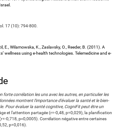
Israel.
ol. 17 (10): 794-800.
il, E., Wilamowska, K., Zaslavsky, O., Reeder, B. (2011). A
ts’ wellness using e-health technologies. Telemedicine and e-
de
forte corrélation les uns avec les autres, en particulier les
onnées montrent l'importance d'évaluer la santé et le bien-
. Pour évaluer la santé cognitive, CogniFit peut être un
âge et l'attention partagée (r=-0,48, p=0,029), la planification
 (r=-0,718, p<0,0005). Corrélation négative entre certaines
0,52, p=0,016).