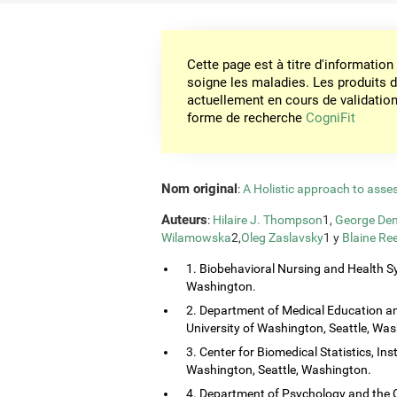
Cette page est à titre d'informati
soigne les maladies. Les produits 
actuellement en cours de validation. 
forme de recherche
CogniFit
Nom original
:
A Holistic approach to asses
Auteurs
:
Hilaire J. Thompson
1,
George Dem
Wilamowska
2,
Oleg Zaslavsky
1 y
Blaine Re
1. Biobehavioral Nursing and Health Sy
Washington.
2. Department of Medical Education and
University of Washington, Seattle, Wa
3. Center for Biomedical Statistics, Ins
Washington, Seattle, Washington.
4. Department of Psychology and the 