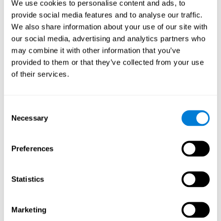
We use cookies to personalise content and ads, to
"Trouvez votre animal de compagnie" vous permet d'entraîner
votre perception spatiale et vos capacités auditives tout en
provide social media features and to analyse our traffic.
profitant de différents scénarios stimulants.
We also share information about your use of our site with
Comment le jeu mental "Trouvez
our social media, advertising and analytics partners who
votre animal de compagnie"
may combine it with other information that you’ve
améliore-t-il mes capacités
provided to them or that they’ve collected from your use
cognitives ?
of their services.
L'utilisation de jeux comme "Trouvez votre animal de compagnie"
de CogniFit stimule un modèle d'activation neuronale spécifique.
Consent
Une stimulation constante de nos capacités peut contribuer à
Necessary
créer de nouvelles synapses et aider les circuits neuronaux à se
Selection
réorganiser et à améliorer les fonctions cognitives. Dans le jeu
"Trouvez votre animal de compagnie", nous cherchons à stimuler
les compétences liées à l'inhibition, au balayage visuel et à
Preferences
l'attention focalisée.
1ère SEMAINE
2ème SEMAINE
3ème SEMAINE
Statistics
Marketing