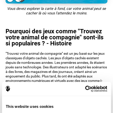
Vous devez explorer la carte à fond, car votre animal peut se
cacher là où vous l'attendez le moins.
Pourquoi des jeux comme "Trouvez
votre animal de compagnie" sont-ils
si populaires ? - Histoire
"Trouvez votre animal de compagnie" est un jeu basé sur les jeux
classiques d'objets cachés. Les jeux d'objets cachés existent
depuis de nombreuses années. Les premières années, ils étaient
joués sans technologie. Des illustrateurs ont adapté les scénarios
à des livres, des magazines et des journaux, créant ainsi un
engouement du public. Plus tard, ils ont été adaptés aux
environnements numériques et virtuels avec des jeux comme I-
Spy Spooky Mansion de Scholastic, publié en 1999.
Les neuropsychologues de CogniFit ont voulu renverser le
principe des jeux d'objets cachés et aider à entraîner notre
perception auditive. Ils y ont vu l'occasion de créer un jeu qui
ramène nombre de ses utilisateurs aux jeux classiques, mais
This website uses cookies
aussi d'introduire une nouvelle approche moderne de ces jeux.