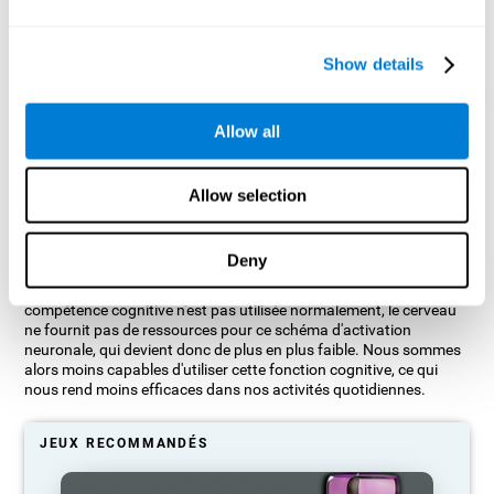
Show details
Projection graphique indicative des réseaux neuronaux après 3
Allow all
semaines.
Que se passe-t-il si je n'entraîne pas
Allow selection
mes capacités cognitives ?
Deny
Notre cerveau est conçu pour économiser des ressources, il a
donc tendance à éliminer les connexions inutilisées. Ainsi, si une
compétence cognitive n'est pas utilisée normalement, le cerveau
ne fournit pas de ressources pour ce schéma d'activation
neuronale, qui devient donc de plus en plus faible. Nous sommes
alors moins capables d'utiliser cette fonction cognitive, ce qui
nous rend moins efficaces dans nos activités quotidiennes.
JEUX RECOMMANDÉS