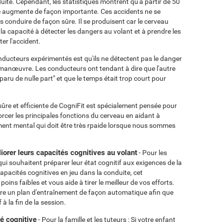
duite. Cependant, les statistiques montrent qu'à partir de 50
ute augmente de façon importante. Ces accidents ne se
s conduire de façon sûre. Il se produisent car le cerveau
 la capacité à détecter les dangers au volant et à prendre les
er l'accident.
nducteurs expérimentés est qu'ils ne détectent pas le danger
manœuvre. Les conducteurs ont tendant à dire que l'autre
apparu de nulle part" et que le temps était trop court pour
ûre et efficiente de CogniFit est spécialement pensée pour
orcer les principales fonctions du cerveau en aidant à
tement mental qui doit être très rpaide lorsque nous sommes
orer leurs capacités cognitives au volant
- Pour les
ui souhaitent préparer leur état cognitif aux exigences de la
capacités cognitives en jeu dans la conduite, cet
oins faibles et vous aide à tirer le meilleur de vos efforts.
ère un plan d'entraînement de façon automatique afin que
à la fin de la session.
é cognitive
- Pour la famille et les tuteurs : Si votre enfant