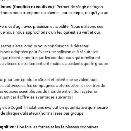
lèmes (fonction exécutives)
: Permet de réagir de façon
and nous nous trompons de chemin, par exemple, ou qu'i y a un
Permet d'agir avec précision et rapidité. Nous utilisons ces
ue nous nous approchons d'un feu qui est au vert et qui
 rester alerte lorsque nous conduisons, à détecter
sions adaptées pour éviter une collision et à réduire les
tifique récente montre que les conducteurs qui améliorent
u vitesse de traitement ont moins d'accidents que le groupe
 pour une conduite sûre et efficiente ne se valent pas.
ar les auto-écoles, les compagnies automobiles, les centres de
t les équipes scientifiques du monde entier. Son système
vant car il offre les avantages suivants :
gie de CogniFit inclut une évaluation quantitative qui mesure
s de chaque utilisateur (normalisées par groupe
ognitive
: Une fois les forces et les faiblesses cognitives