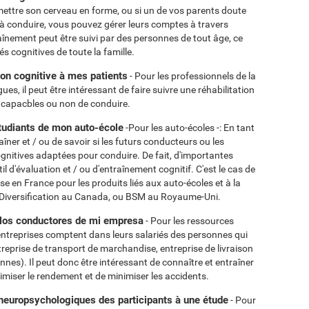
mettre son cerveau en forme, ou si un de vos parents doute
 à conduire, vous pouvez gérer leurs comptes à travers
raînement peut être suivi par des personnes de tout âge, ce
s cognitives de toute la famille.
tion cognitive à mes patients
- Pour les professionnels de la
es, il peut être intéressant de faire suivre une réhabilitation
nt capacbles ou non de conduire.
étudiants de mon auto-école
-Pour les auto-écoles -: En tant
raîner et / ou de savoir si les futurs conducteurs ou les
nitives adaptées pour conduire. De fait, d'importantes
 d'évaluation et / ou d'entraînement cognitif. C'est le cas de
e en France pour les produits liés aux auto-écoles et à la
c Diversification au Canada, ou BSM au Royaume-Uni.
 los conductores de mi empresa
- Pour les ressources
'entreprises comptent dans leurs salariés des personnes qui
treprise de transport de marchandise, entreprise de livraison
nnes). Il peut donc être intéressant de connaître et entraîner
ptimiser le rendement et de minimiser les accidents.
s neuropsychologiques des participants à une étude
- Pour