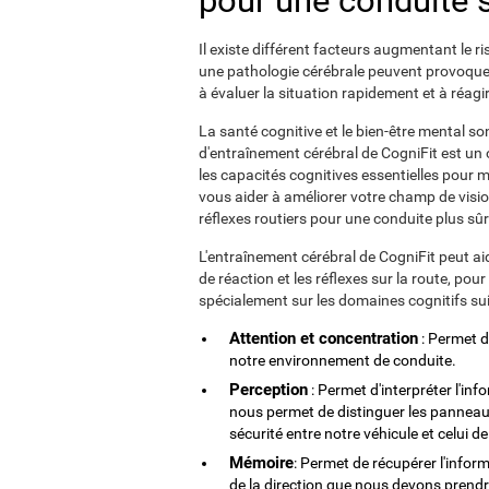
pour une conduite s
Il existe différent facteurs augmentant le ri
une pathologie cérébrale peuvent provoquer
à évaluer la situation rapidement et à réag
La santé cognitive et le bien-être mental so
d'entraînement cérébral de CogniFit est un o
les capacités cognitives essentielles pour m
vous aider à améliorer votre champ de vision
réflexes routiers pour une conduite plus sûr
L'entraînement cérébral de CogniFit peut ai
de réaction et les réflexes sur la route, pour
spécialement sur les domaines cognitifs sui
Attention et concentration
: Permet d
notre environnement de conduite.
Perception
: Permet d'interpréter l'in
nous permet de distinguer les panneaux
sécurité entre notre véhicule et celui d
Mémoire
: Permet de récupérer l'infor
de la direction que nous devons prendr