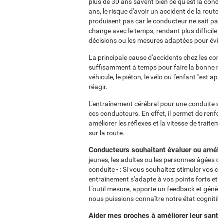
plus de 30 ans savent bien ce qu'est la con
ans, le risque d'avoir un accident de la ro
produisent pas car le conducteur ne sait pa
change avec le temps, rendant plus difficile
décisions ou les mesures adaptées pour évit
La principale cause d'accidents chez les co
suffisamment à temps pour faire la bonne 
véhicule, le piéton, le vélo ou l'enfant "est 
réagir.
L'entraînement cérébral pour une conduite s
ces conducteurs. En effet, il permet de renf
améliorer les réflexes et la vitesse de trai
sur la route.
Conducteurs souhaitant évaluer ou améli
jeunes, les adultes ou les personnes âgées q
conduite - : Si vous souhaitez stimuler vos 
entraînement s'adapte à vos points forts et p
L'outil mesure, apporte un feedback et gén
nous puissions connaître notre état cognitif 
Aider mes proches à améliorer leur sant