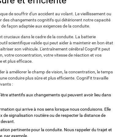
ûre et efficiente
sque de souffrir d'un accident au volant. Le vieillissement ou
 des changements cognitifs qui détériorent notre capacité
ir de façon adaptée aux exigences de la conduite.
nt cruciaux dans le cadre de la conduite. La batterie
util scientifique valide qui peut aider à maintenir en bon état
aîtriser son véhicule. L'entraînement cérébral CogniFit peut
, votre concentration, votre vitesse de réaction et vos
e et plus efficace.
der à améliorer le champ de vision, la concentration, le temps
 une conduire plus sûre et plus efficiente. CogniFit travaille
vants :
'être attentifs aux changements qui peuvent avoir lieu dans
formation qui arrive à nos sens lorsque nous conduisons. Elle
 de signalisation routière ou de respecter la distance de
e devant.
mation pertinente pour la conduite. Nous rappeler du trajet et
e, par exemple.