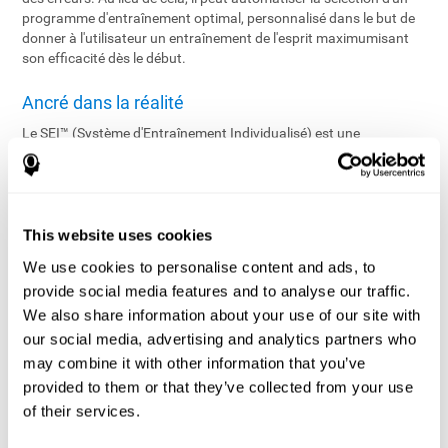
programme d'entraînement optimal, personnalisé dans le but de
donner à l'utilisateur un entraînement de l'esprit maximumisant
son efficacité dès le début.
Ancré dans la réalité
Le SEI™ (Système d'Entraînement Individualisé) est une
application brevetée et technologiquement avancée en temps
réel, qui gère le programme d'entraînement de chaque utilisateur.
En utilisant des algorithmes sophistiqués sur les données
fournies par l'évaluation, le SEI™ configure un programme
d'entraînement individualisé proposant un équilibre optimal entre
This website uses cookies
les tâches et les niveaux de difficulté en fonction du profil cognitif
We use cookies to personalise content and ads, to
de l'utilisateur en vue d'assurer le développement cognitif. En
provide social media features and to analyse our traffic.
cours, le SEI™ assure une efficacité maximale d'entraînement en
surveillant continuellement la performance de l'utilisateur et en
We also share information about your use of our site with
ajustant les tâches en temps réel.
our social media, advertising and analytics partners who
may combine it with other information that you’ve
L'entraînement individualisé rendu possible
provided to them or that they’ve collected from your use
Le SEI™ offre un réglage bi-directionnel pointu au niveau du défi
of their services.
rendant plus difficile ou plus facile la difficulté en se basant sur la
performance actuelle de l'utilisateur.