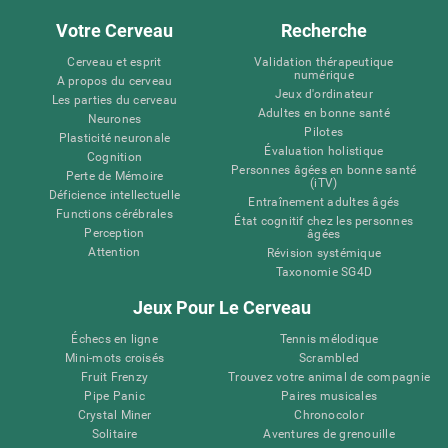
Votre Cerveau
Recherche
Cerveau et esprit
Validation thérapeutique
numérique
A propos du cerveau
Jeux d'ordinateur
Les parties du cerveau
Adultes en bonne santé
Neurones
Pilotes
Plasticité neuronale
Évaluation holistique
Cognition
Personnes âgées en bonne santé
Perte de Mémoire
(iTV)
Déficience intellectuelle
Entraînement adultes âgés
Functions cérébrales
État cognitif chez les personnes
Perception
âgées
Attention
Révision systémique
Taxonomie SG4D
Jeux Pour Le Cerveau
Échecs en ligne
Tennis mélodique
Mini-mots croisés
Scrambled
Fruit Frenzy
Trouvez votre animal de compagnie
Pipe Panic
Paires musicales
Crystal Miner
Chronocolor
Solitaire
Aventures de grenouille