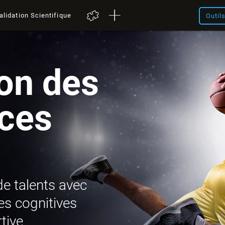
alidation Scientifique
Outil
on des
ces
de talents avec
es cognitives
tive