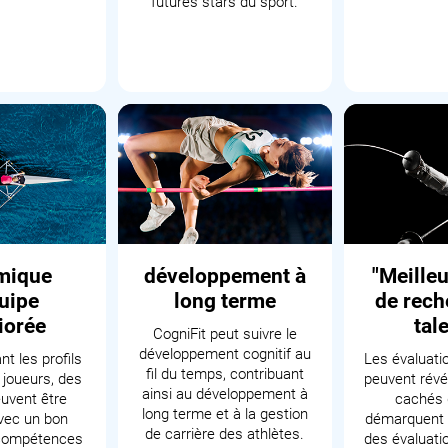
futures stars du sport.
mique
développement à
"Meille
uipe
long terme
de rech
iorée
tal
CogniFit peut suivre le
développement cognitif au
t les profils
Les évaluati
fil du temps, contribuant
 joueurs, des
peuvent révé
ainsi au développement à
uvent être
cachés 
long terme et à la gestion
vec un bon
démarquent 
de carrière des athlètes.
 compétences
des évaluati