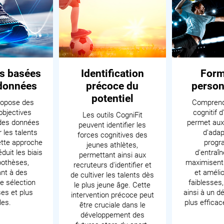
s basées
Identification
Form
 données
précoce du
person
potentiel
ropose des
Comprendr
bjectives
cognitif d
Les outils CogniFit
des données
permet aux
peuvent identifier les
 les talents
d'adap
forces cognitives des
ette approche
prog
jeunes athlètes,
éduit les biais
d'entraî
permettant ainsi aux
pothèses,
maximisent 
recruteurs d'identifier et
nt à des
et amélio
de cultiver les talents dès
e sélection
faiblesses
le plus jeune âge. Cette
ses et plus
ainsi à un 
intervention précoce peut
les.
plus efficace
être cruciale dans le
développement des