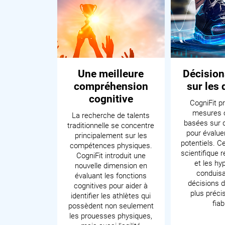
Une meilleure
Décision
compréhension
sur les
cognitive
CogniFit p
mesures o
La recherche de talents
basées sur 
traditionnelle se concentre
pour évaluer
principalement sur les
potentiels. C
compétences physiques.
scientifique r
CogniFit introduit une
et les hy
nouvelle dimension en
conduisa
évaluant les fonctions
décisions d
cognitives pour aider à
plus préci
identifier les athlètes qui
fiab
possèdent non seulement
les prouesses physiques,