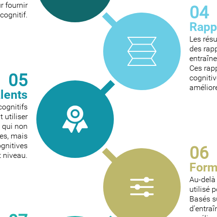
r fournir
04
cognitif.
Rapp
Les rés
des rapp
entraîne
Ces rapp
05
cognitiv
amélior
alents
cognitifs
 utiliser
s qui non
es, mais
gnitives
06
 niveau.
Form
Au-delà 
utilisé 
Basés s
d’entra