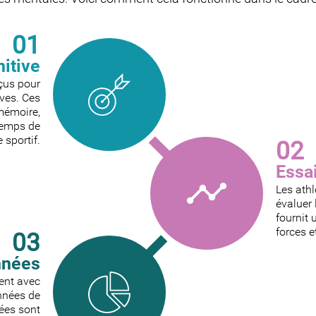
01
nitive
çus pour
ves. Ces
mémoire,
 temps de
 sportif.
02
Essa
Les athl
évaluer 
fournit 
forces e
03
nnées
sent avec
onnées de
ées sont