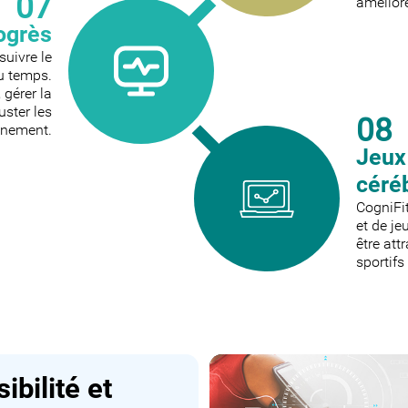
07
amélior
rogrès
suivre le
du temps.
 gérer la
uster les
08
aînement.
Jeux
céré
CogniFi
et de je
être att
sportifs
ibilité et