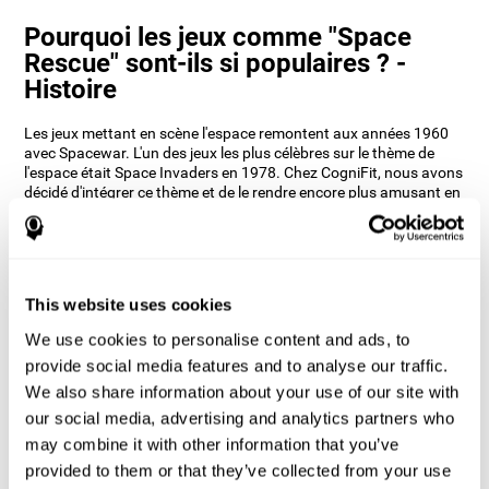
Pourquoi les jeux comme "Space
Rescue" sont-ils si populaires ? -
Histoire
Les jeux mettant en scène l'espace remontent aux années 1960
avec Spacewar. L'un des jeux les plus célèbres sur le thème de
l'espace était Space Invaders en 1978. Chez CogniFit, nous avons
décidé d'intégrer ce thème et de le rendre encore plus amusant en
y ajoutant la mémoire contextuelle. Les neuropsychologues de
CogniFit ont fait des recherches approfondies sur tous les jeux et
ont voulu intégrer diverses compétences à entraîner pendant que
se réalise le sauvetage des astronautes
Comment le jeu d'esprit "Space
This website uses cookies
Rescue" améliore-t-il mes capacités
We use cookies to personalise content and ads, to
cognitives ?
provide social media features and to analyse our traffic.
We also share information about your use of our site with
L'utilisation de jeux comme Space Rescue de CogniFit stimule un
our social media, advertising and analytics partners who
modèle d'activation neuronale spécifique. Une stimulation
constante de nos compétences cognitives peut contribuer à la
may combine it with other information that you’ve
création de nouvelles synapses, et aider les circuits neuronaux à
provided to them or that they’ve collected from your use
se réorganiser et à améliorer les fonctions cognitives. Le jeu