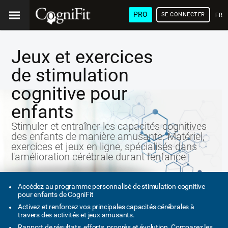
PRO
SE CONNECTER
FRA
Jeux et exercices
de stimulation
cognitive pour
enfants
Stimuler et entraîner les capacités cognitives
des enfants de manière amusante. Matériel,
exercices et jeux en ligne, spécialisés dans
l'amélioration cérébrale durant l'enfance
Accédez au programme personnalisé de stimulation cognitive
pour enfants de CogniFit
Activez et renforcez vos principales capacités cérébrales à
travers des activités et jeux amusants.
Rapport de résultats, efforts, progrès et évolution. Comparez les