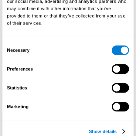
our social media, advertising and analytics partners who
may combine it with other information that you’ve
provided to them or that they’ve collected from your use
of their services.
Consent
Necessary
Selection
Preferences
Statistics
Marketing
Pour qui sont recommandés les
matériaux et outils de
stimulation cognitive de
Show details