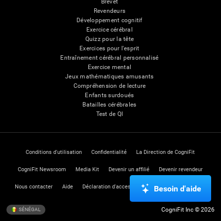
Brevet
Revendeurs
Développement cognitif
Exercice cérébral
Quizz pour la tête
Exercices pour l'esprit
Entraînement cérébral personnalisé
Exercice mental
Jeux mathématiques amusants
Compréhension de lecture
Enfants surdoués
Batailles cérébrales
Test de QI
Conditions d'utilisation
Confidentialité
La Direction de CogniFit
CogniFit Newsroom
Media Kit
Devenir un affilié
Devenir revendeur
Nous contacter
Aide
Déclaration d'accessibilité
Centre de Confiance
Besoin d'aide
CogniFit Inc © 2026
SÉNÉGAL