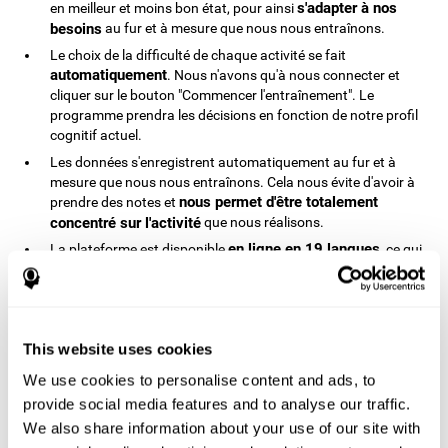
s'adapter à nos
en meilleur et moins bon état, pour ainsi
besoins
au fur et à mesure que nous nous entraînons.
Le choix de la difficulté de chaque activité se fait
automatiquement
. Nous n'avons qu'à nous connecter et
cliquer sur le bouton "Commencer l'entraînement". Le
programme prendra les décisions en fonction de notre profil
cognitif actuel.
Les données s'enregistrent automatiquement au fur et à
mesure que nous nous entraînons. Cela nous évite d'avoir à
nous permet d'être totalement
prendre des notes et
concentré sur l'activité
que nous réalisons.
en ligne en 19 langues
La plateforme est disponible
, ce qui
accessible pour la majorité de la population
la rend
mondiale
. Nous n'avons besoin que d'un accès à internet et
à un ordinateur, une tablette ou un smartphone, ce qui
permet aux enfants d'utiliser le programme de stimulation
This website uses cookies
cognitive à distance.
Le programme de CogniFit est recommandé pour les enfants
We use cookies to personalise content and ads, to
à partir de 7 ans. Cette plateforme est toujours efficace
provide social media features and to analyse our traffic.
quelque soit l'âge de l'utilsateur.
We also share information about your use of our site with