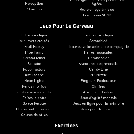
État cognitif chez les personnes
Perception
âgées
Attention
Révision systémique
Taxonomie SG4D
Jeux Pour Le Cerveau
Échecs en ligne
Tennis mélodique
Mini-mots croisés
Scrambled
Fruit Frenzy
Trouvez votre animal de compagnie
Pipe Panic
Paires musicales
Crystal Miner
Chronocolor
Solitaire
Aventures de grenouille
Robo Factory
Candy Line
Ant Escape
2D Puzzle
Neon Lights
Pingouin Explorateur
Rends moi fou
Chiffres
mots croisés visuels
Abeille de Couleur
Faîtes la paire
Jeux d'agilité mentale
Space Rescue
Jeux en ligne pour la mémoire
Chaos mathématique
Jeux pour le cerveau
Course de billes
Exercices