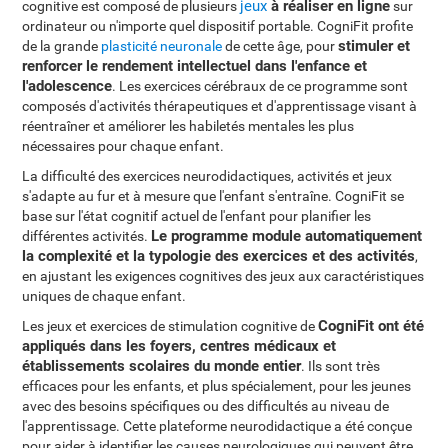
jeux
à réaliser en ligne
cognitive est composé de plusieurs
sur
ordinateur ou n'importe quel dispositif portable. CogniFit profite
stimuler et
de la grande
plasticité neuronale
de cette âge, pour
renforcer le rendement intellectuel dans l'enfance et
l'adolescence
. Les exercices cérébraux de ce programme sont
composés d'activités thérapeutiques et d'apprentissage visant à
réentraîner et améliorer les habiletés mentales les plus
nécessaires pour chaque enfant.
La difficulté des exercices neurodidactiques, activités et jeux
s'adapte au fur et à mesure que l'enfant s'entraîne. CogniFit se
base sur l'état cognitif actuel de l'enfant pour planifier les
Le programme module automatiquement
différentes activités.
la complexité et la typologie des exercices et des activités
,
en ajustant les exigences cognitives des jeux aux caractéristiques
uniques de chaque enfant.
CogniFit ont été
Les jeux et exercices de stimulation cognitive de
appliqués dans les foyers, centres médicaux et
établissements scolaires du monde entier
. Ils sont très
efficaces pour les enfants, et plus spécialement, pour les jeunes
avec des besoins spécifiques ou des difficultés au niveau de
l'apprentissage. Cette plateforme neurodidactique a été conçue
pour aider à identifier les causes neurologiques qui peuvent être