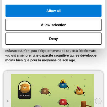
CogniFit?
L'enfance d'un enfant peut être une période difficile et
Allow all
déconcertante pour ses parents : il peut y avoir des
complications, des maladies et troubles de tout type, pour
lesquels il n'y a pas toujours de solutions. Le manque
Allow selection
d'information et la préoccupation peut nous faire passer de
mauvais moments et c'est pourquoi nous voulons toujours le
Deny
meilleur pour eux.
L'entraînement cognitif de CogniFit est recommandé pour les
enfants qui, n'ont pas obligatoirement de soucis à l'école mais,
améliorer une capacité cognitive qui se développe
veulent
moins bien que pour la moyenne de son âge
.