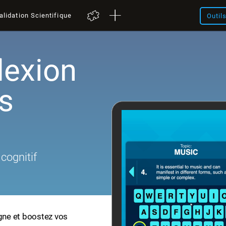
alidation Scientifique
Outil
lexion
s
cognitif
igne et boostez vos