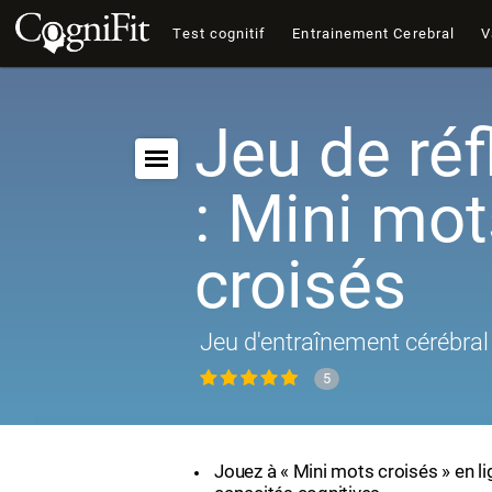
Test cognitif
Entrainement Cerebral
V
Jeu de réf
: Mini mot
croisés
Jeu d'entraînement cérébral 
5
Jouez à « Mini mots croisés » en l