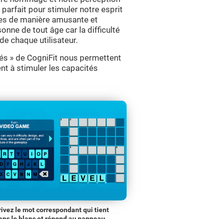
 parfait pour stimuler notre esprit
ives de manière amusante et
sonne de tout âge car la difficulté
de chaque utilisateur.
isés » de CogniFit nous permettent
ent à stimuler les capacités
rivez le mot correspondant qui tient
ans le blanc et répond au panneau