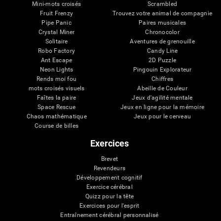
Mini-mots croisés
Scrambled
Fruit Frenzy
Trouvez votre animal de compagnie
Pipe Panic
Paires musicales
Crystal Miner
Chronocolor
Solitaire
Aventures de grenouille
Robo Factory
Candy Line
Ant Escape
2D Puzzle
Neon Lights
Pingouin Explorateur
Rends moi fou
Chiffres
mots croisés visuels
Abeille de Couleur
Faîtes la paire
Jeux d'agilité mentale
Space Rescue
Jeux en ligne pour la mémoire
Chaos mathématique
Jeux pour le cerveau
Course de billes
Exercices
Brevet
Revendeurs
Développement cognitif
Exercice cérébral
Quizz pour la tête
Exercices pour l'esprit
Entraînement cérébral personnalisé