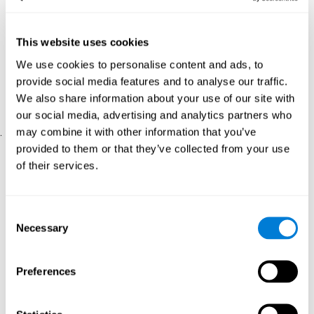
types de perception
Prévenir les problèmes de perception liés à l'âge : il est
possible de vivre sa vieillesse en bonne santé, sans souffrir
This website uses cookies
d'une quelconque démence, mais de ressentir tout de même
We use cookies to personalise content and ads, to
à quel point les capacités perceptives sont altérées par une
provide social media features and to analyse our traffic.
diminution de la stimulation reçue. Pour ces cas, les activités
We also share information about your use of our site with
de perception pour seniors proposées par CogniFit peuvent
être très bénéfiques.
our social media, advertising and analytics partners who
may combine it with other information that you’ve
.
provided to them or that they’ve collected from your use
Comment les jeux CogniFit
of their services.
stimulent-ils et renforcent-ils
notre perception ?
Consent
L'entraînement de perception CogniFit comprend une série
Necessary
Selection
d'activités neuropsychologiques en ligne qui stimulent notre
cerveau et nos capacités cognitives. Ces activités représentent
un effort progressif pour notre perception, ce qui nous aide à
Preferences
donner le meilleur de nous-mêmes.
Les domaines impliqués dans ces activités de perception sont