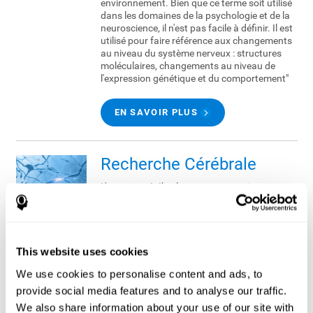
environnement. Bien que ce terme soit utilisé
dans les domaines de la psychologie et de la
neuroscience, il n'est pas facile à définir. Il est
utilisé pour faire référence aux changements
au niveau du système nerveux : structures
moléculaires, changements au niveau de
l'expression génétique et du comportement"
EN SAVOIR PLUS
Recherche Cérébrale
L'exercice cérébral est un terme qui nous est
de plus en plus familier. En effet, les
scientifiques en apprennent chaque jour
d'avantage sur le cerveau et nous nous
rendons compte de l'importance qu'il y a à le
maintenir en forme, tout comme le faisons
This website uses cookies
avec notre corps.
We use cookies to personalise content and ads, to
provide social media features and to analyse our traffic.
EN SAVOIR PLUS
We also share information about your use of our site with