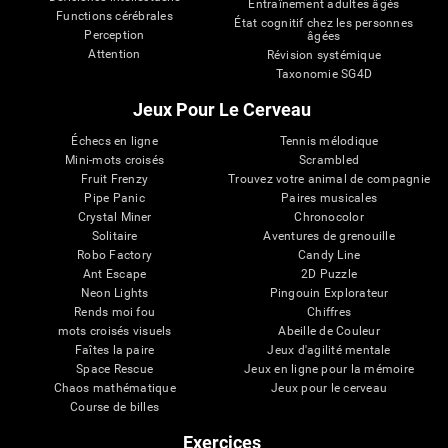
Entraînement adultes âgés
Functions cérébrales
État cognitif chez les personnes
Perception
âgées
Attention
Révision systémique
Taxonomie SG4D
Jeux Pour Le Cerveau
Échecs en ligne
Tennis mélodique
Mini-mots croisés
Scrambled
Fruit Frenzy
Trouvez votre animal de compagnie
Pipe Panic
Paires musicales
Crystal Miner
Chronocolor
Solitaire
Aventures de grenouille
Robo Factory
Candy Line
Ant Escape
2D Puzzle
Neon Lights
Pingouin Explorateur
Rends moi fou
Chiffres
mots croisés visuels
Abeille de Couleur
Faîtes la paire
Jeux d'agilité mentale
Space Rescue
Jeux en ligne pour la mémoire
Chaos mathématique
Jeux pour le cerveau
Course de billes
Exercices