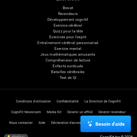
Brevet
Revendeurs
Développement cognitif
Exercice cérébral
Quizz pour la tête
Exercices pour l'esprit
Entraînement cérébral personnalisé
Exercice mental
Jeux mathématiques amusants
Compréhension de lecture
Enfants surdoués
Batailles cérébrales
Test de QI
Conditions d'utilisation
Confidentialité
La Direction de CogniFit
CogniFit Newsroom
Media Kit
Devenir un affilié
Devenir revendeur
Nous contacter
Aide
Déclaration d'accessibilité
Centre de Confiance
Besoin d'aide
CogniFit Inc © 2026
SÉNÉGAL