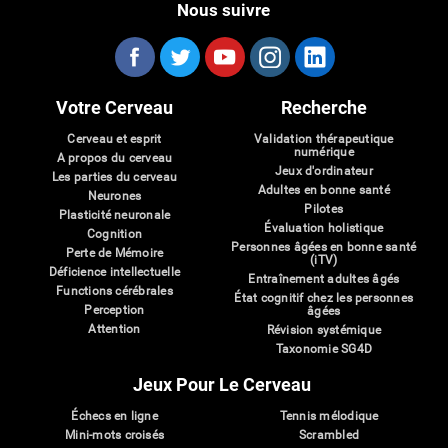
Nous suivre
Votre Cerveau
Recherche
Cerveau et esprit
Validation thérapeutique
numérique
A propos du cerveau
Jeux d'ordinateur
Les parties du cerveau
Adultes en bonne santé
Neurones
Pilotes
Plasticité neuronale
Évaluation holistique
Cognition
Personnes âgées en bonne santé
Perte de Mémoire
(iTV)
Déficience intellectuelle
Entraînement adultes âgés
Functions cérébrales
État cognitif chez les personnes
Perception
âgées
Attention
Révision systémique
Taxonomie SG4D
Jeux Pour Le Cerveau
Échecs en ligne
Tennis mélodique
Mini-mots croisés
Scrambled