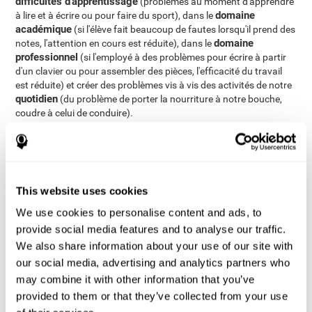
difficultés d'apprentissage
(problèmes au moment d'apprendre
domaine
à lire et à écrire ou pour faire du sport), dans le
académique
(si l'élève fait beaucoup de fautes lorsqu'il prend des
domaine
notes, l'attention en cours est réduite), dans le
professionnel
(si l'employé à des problèmes pour écrire à partir
d'un clavier ou pour assembler des pièces, l'efficacité du travail
est réduite) et créer des problèmes vis à vis des activités de notre
quotidien
(du problème de porter la nourriture à notre bouche,
coudre à celui de conduire).
Comment mesurer et évaluer la
coordination oculomotrice?
This website uses cookies
La coordination oeil-main est la base de beaucoup de nos
We use cookies to personalise content and ads, to
comportements du jour le jour. Evoluer correctement dans notre
environnement implique directement une bonne coordination oeil-
provide social media features and to analyse our traffic.
main. Par delà, évaluer la coordination oeil-main peut être d'une
We also share information about your use of our site with
grande aide dans bien des domaines de notre vie: dans le
our social media, advertising and analytics partners who
domaine scolaire (pour savoir si un enfant va à avoir des
may combine it with other information that you’ve
problèmes pour écrire ou pour faire des activités en toute
provided to them or that they’ve collected from your use
réussite), dans le domaine de la santé (pour savoir si un patient