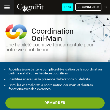
PRO
SE CONNECTER
FRA
Coordination
Oeil-Main
Une habileté cognitive fondamentale pour
notre vie quotidienne
Accédez à une batterie complète d'évaluation de la coordination
oeil-main et d'autres habiletés cognitives
Identifiez et évaluez la présence d'altérations ou déficits
Stimulez et améliorez la coordination oeil-main et d'autres
fonctions avec des exercices
DÉMARRER