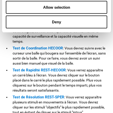
Test de Simultanéité DIAT-SHIF
: Vous devrez à la fois
suivre le parcours aléatoire d'une balle blanche et être
Allow selection
attentif aux mots qui apparaîtront au centre de l'écran.
Lorsque le mot coincide avec la couleur des lettres du mot,
vous devrez le signaler (en étant attentif à deux stimuli à la
Deny
fois). Pour ce test, vous serez confronté à des changements
de stratégies, de nouvelles réponses et devrez manier la
capacité de surveillance et la capacité visuelle en même
temps.
Test de Coordination HECOOR
: Vous devrez suivre avec le
curseur une balle qui bougera sur l'ensemble de l'écran, sans
sortir de la balle. Pour ce faire, vous devrez avoir un suivi
aussi bien manuel que visuel de la balle.
Test de Rapidité REST-HECOOR
: Vous verrez apparaître
un carré bleu à l'écran. Vous devrez cliquer sur le bouton
placé dans le carré le plus rapidement possible. Plus vous
cliquerez sur le bouton pendant le temps imparti, plus vos
résultats seront satisfaisants.
Test de Résolution REST-SPER
: Vous verrez apparaître
plusieurs stimuli en mouvements à l'écran. Vous devrez
cliquer sur les stimuli "objectifs" le plus rapidement possible,
tout en évitant de cliquer sur le stimuli "intrus".