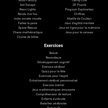
Robo Factory
Candy Line
Ant Escape
2D Puzzle
Neon Lights
Pingouin Explorateur
Rends moi fou
Chiffres
mots croisés visuels
Abeille de Couleur
Faîtes la paire
Jeux d'agilité mentale
Space Rescue
Jeux en ligne pour la mémoire
Chaos mathématique
Jeux pour le cerveau
Course de billes
Exercices
Brevet
Revendeurs
Développement cognitif
Exercice cérébral
Quizz pour la tête
Exercices pour l'esprit
Entraînement cérébral personnalisé
Exercice mental
Jeux mathématiques amusants
Compréhension de lecture
Enfants surdoués
Batailles cérébrales
Test de QI