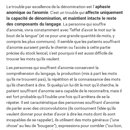
aphasie
Le trouble par excellence de la dénomination est l'
anomique ou l'anomie
affecte uniquement
. C'est un trouble qui
la capacité de dénomination, et maintient intacte le reste
des composants du langage
. La personne qui souffre
d'anomie, vivra constamment avec "l'effet d'avoir le mot sur le
bout de la langue" (et ce pour une grande quantité de mots, y
compris les plus communs). Il semble que les patients souffrant
d'anomie auraient perdu le chemin ou l'accès à cette partie
précise du stock lexical, c'est pourquoi il est aussi difficile de
trouver les mots qu'ils veulent.
Les personnes qui souffrent d'anomie conservent la
compréhension du langage, la production (mis à part les mots
qu'ils ne trouvent pas), la répétition et la connaissance des mots
qu'ils cherchent à dire. Si quelqu'un lui dit le mot qu'il cherche, le
patient souffrant d'anomie sera capable de le reconnaître, mais il
est fort probable qu'il l'oublie une fois qu'il arrêtera de se la
répeter. Il est caractéristique des personnes souffrant d'anomie
de parler avec des circonvolutions (ils contournent l'idée qu'ils
veulent donner pour éviter d'avoir à dire les mots dont ils sont
incapables de se rappeler), ils utilisent des mots généraux ("une
chose" au lieu de "bougeoir"), expressions pour combler ("oui bon,