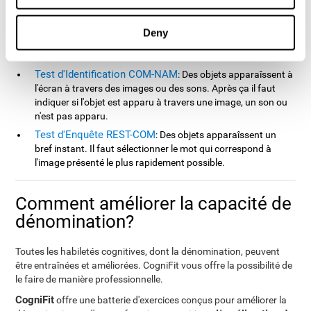
Test de DécodageVIPER-NAM
: Des images d'objets
apparaîssent à l'écran durant un bref instant avant de
disparaître. Juste après apparaîssent quatre lettres, une
Deny
seule correspond à la première lettre du nom de l'objet, "la
lettre de l'objectif". Trouvez la lettre le plus vite possible.
Test d'Identification COM-NAM
: Des objets apparaîssent à
l'écran à travers des images ou des sons. Après ça il faut
indiquer si l'objet est apparu à travers une image, un son ou
n'est pas apparu.
Test d'Enquête REST-COM
: Des objets apparaîssent un
bref instant. Il faut sélectionner le mot qui correspond à
l'image présenté le plus rapidement possible.
Comment améliorer la capacité de
dénomination?
Toutes les habiletés cognitives, dont la dénomination, peuvent
être entraînées et améliorées. CogniFit vous offre la possibilité de
le faire de manière professionnelle.
CogniFit
offre une batterie d'exercices conçus pour améliorer la