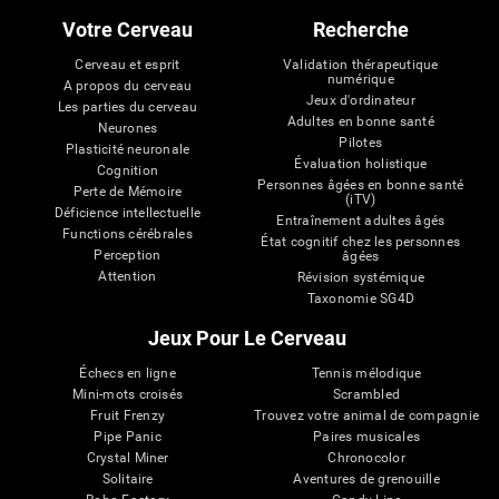
Votre Cerveau
Recherche
Cerveau et esprit
Validation thérapeutique
numérique
A propos du cerveau
Jeux d'ordinateur
Les parties du cerveau
Adultes en bonne santé
Neurones
Pilotes
Plasticité neuronale
Évaluation holistique
Cognition
Personnes âgées en bonne santé
Perte de Mémoire
(iTV)
Déficience intellectuelle
Entraînement adultes âgés
Functions cérébrales
État cognitif chez les personnes
Perception
âgées
Attention
Révision systémique
Taxonomie SG4D
Jeux Pour Le Cerveau
Échecs en ligne
Tennis mélodique
Mini-mots croisés
Scrambled
Fruit Frenzy
Trouvez votre animal de compagnie
Pipe Panic
Paires musicales
Crystal Miner
Chronocolor
Solitaire
Aventures de grenouille