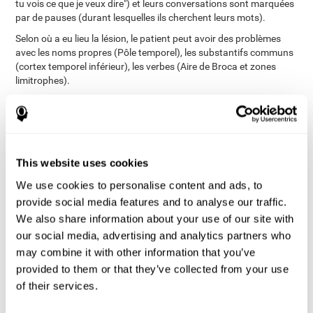
tu vois ce que je veux dire") et leurs conversations sont marquées
par de pauses (durant lesquelles ils cherchent leurs mots).
Selon où a eu lieu la lésion, le patient peut avoir des problèmes
avec les noms propres (Pôle temporel), les substantifs communs
(cortex temporel inférieur), les verbes (Aire de Broca et zones
limitrophes).
Néanmoins, il existe une autre série de troubles où la
dénomination est affectée, avec d'autres fonctions. Il s'agit de
La maladie d'Alzheimer, la dysphasie ou
pathologies comme
la démence sémantique
.
This website uses cookies
Bien qu'il existe des problèmes de dénomination pour la démence
sémantique, ce n'est pas la même chose. Par conséquent, il ne
We use cookies to personalise content and ads, to
faut pas confondre les problèmes de dénomination et la démence
provide social media features and to analyse our traffic.
sémantique. Dans ce cas, la personne perd l'information
We also share information about your use of our site with
contenue dans le stock sémantique et non l'accès au stock. Par
delà, la personne n'est pas capable d'apporter des informations
our social media, advertising and analytics partners who
(d'ordre général) quant aux mots qu'elle veut dire.
may combine it with other information that you’ve
provided to them or that they’ve collected from your use
dyslexie ou le trouble du déficit de l'attention
Par ailleurs, la
avec hyperactivité(TDAH)
, peuvent engendrer des problèmes
of their services.
de dénomination ou avoir des conséquences sur la vitesse avec
laquelle on mène le processus de dénomination.