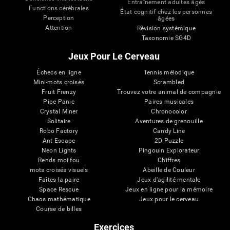
Entraînement adultes âgés
Functions cérébrales
État cognitif chez les personnes
Perception
âgées
Attention
Révision systémique
Taxonomie SG4D
Jeux Pour Le Cerveau
Échecs en ligne
Tennis mélodique
Mini-mots croisés
Scrambled
Fruit Frenzy
Trouvez votre animal de compagnie
Pipe Panic
Paires musicales
Crystal Miner
Chronocolor
Solitaire
Aventures de grenouille
Robo Factory
Candy Line
Ant Escape
2D Puzzle
Neon Lights
Pingouin Explorateur
Rends moi fou
Chiffres
mots croisés visuels
Abeille de Couleur
Faîtes la paire
Jeux d'agilité mentale
Space Rescue
Jeux en ligne pour la mémoire
Chaos mathématique
Jeux pour le cerveau
Course de billes
Exercices