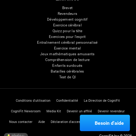
Brevet
Revendeurs
Développement cognitif
Exercice cérébral
Quizz pour la tête
Exercices pour l'esprit
Entraînement cérébral personnalisé
Exercice mental
Jeux mathématiques amusants
Compréhension de lecture
Enfants surdoués
Batailles cérébrales
Test de QI
Conditions d'utilisation
Confidentialité
La Direction de CogniFit
CogniFit Newsroom
Media Kit
Devenir un affilié
Devenir revendeur
Nous contacter
Aide
Déclaration d'accessibilité
Centre de Confiance
Besoin d'aide
SÉNÉGAL