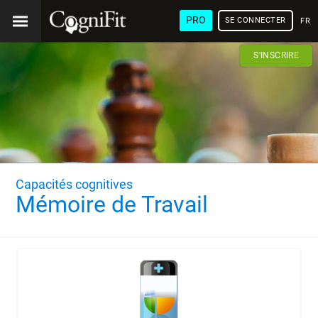
PRO
SE CONNECTER
FRA
S'INSCRIRE
Capacités cognitives
Mémoire de Travail