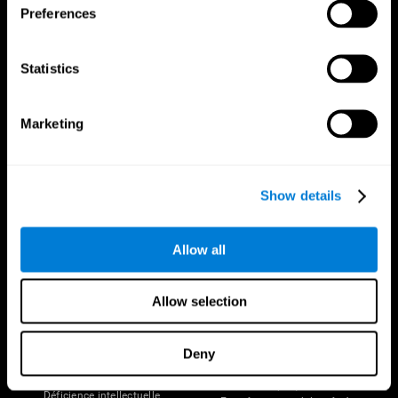
Preferences
Statistics
Marketing
Nous suivre
Show details
Votre Cerveau
Recherche
Allow all
Cerveau et esprit
Validation thérapeutique
numérique
A propos du cerveau
Allow selection
Jeux d'ordinateur
Les parties du cerveau
Adultes en bonne santé
Neurones
Pilotes
Plasticité neuronale
Deny
Évaluation holistique
Cognition
Personnes âgées en bonne santé
Perte de Mémoire
(iTV)
Déficience intellectuelle